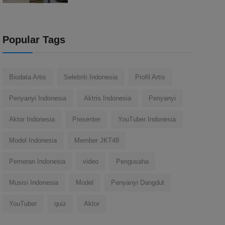
Popular Tags
Biodata Artis
Selebriti Indonesia
Profil Artis
Penyanyi Indonesia
Aktris Indonesia
Penyanyi
Aktor Indonesia
Presenter
YouTuber Indonesia
Model Indonesia
Member JKT48
Pemeran Indonesia
video
Pengusaha
Musisi Indonesia
Model
Penyanyi Dangdut
YouTuber
quiz
Aktor