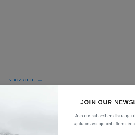
E
NEXT ARTICLE
l
Drone Ukraina Meledak Sendiri di Pelabuhan Negara
n
NATO, Kyiv Tuduh Rusia Kerjai ...
JOIN OUR NEWS
Join our subscribers list to get 
updates and special offers direct