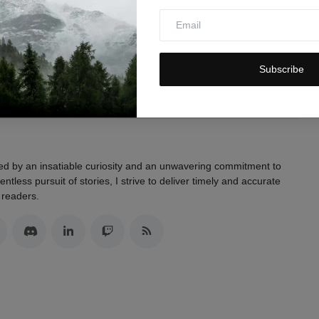
0
0
0
0
Funny
Angry
Sad
Wow
Subscribe
led by an insatiable curiosity and an unwavering commitment to
entless pursuit of stories, I strive to deliver timely and accurate
 readers.