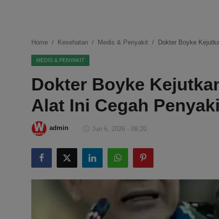
DMCA
Politik
Home
Kesehatan
Medis & Penyakit
Dokter Boyke Kejutka
Ekonomi
MEDIS & PENYAKIT
Dokter Boyke Kejutka
Internasional
Alat Ini Cegah Penyaki
Teknologi
Hiburan
admin
Jun 6, 2026 - 09:20
Kesehatan
Otomotif