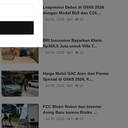
Leapmotor Debut di GIIAS 2026
dengan Model B10 dan C10,...
Jul 31, 2026
0
13
BRI Insurance Bayarkan Klaim
Rp365,5 Juta untuk Villa T...
Jul 30, 2026
0
13
Harga Mobil GAC Aion dan Promo
Spesial di GIIAS 2026, K...
Jul 30, 2026
0
13
FCC Blokir Robot dan Inverter
Asing Baru karena Risiko ...
Jul 30, 2026
0
13