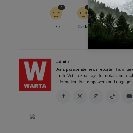
0
0
0
Like
Dislike
Love
admin
As a passionate news reporter, I am fue
truth. With a keen eye for detail and a rel
information that empowers and engages