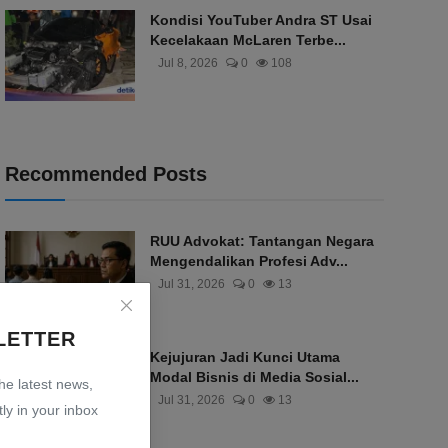
Kondisi YouTuber Andra ST Usai
Kecelakaan McLaren Terbe...
Jul 8, 2026
0
108
Recommended Posts
RUU Advokat: Tantangan Negara
Mengendalikan Profesi Adv...
Jul 31, 2026
0
13
LETTER
Kejujuran Jadi Kunci Utama
Modal Bisnis di Media Sosial...
the latest news,
Jul 31, 2026
0
13
ly in your inbox