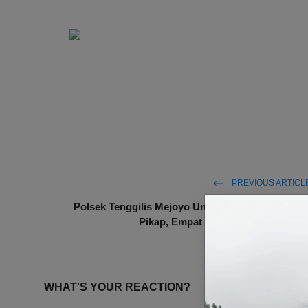
PREVIOUS ARTICL
Polsek Tenggilis Mejoyo Ungkap Pencurian Mobi
Pikap, Empat Tersangka Diamanka
WHAT'S YOUR REACTION?