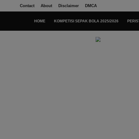
Contact
About
Disclaimer
DMCA
HOME
KOMPETISI SEPAK BOLA 2025/2026
PERIS
Login
Register
Home
Kompetisi Sepak Bola 2025/2026
Contact
About
Disclaimer
Peristiwa