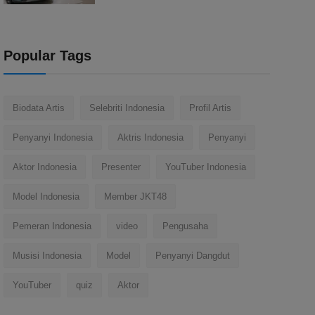
Popular Tags
Biodata Artis
Selebriti Indonesia
Profil Artis
Penyanyi Indonesia
Aktris Indonesia
Penyanyi
Aktor Indonesia
Presenter
YouTuber Indonesia
Model Indonesia
Member JKT48
Pemeran Indonesia
video
Pengusaha
Musisi Indonesia
Model
Penyanyi Dangdut
YouTuber
quiz
Aktor