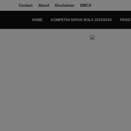
Contact
About
Disclaimer
DMCA
HOME
KOMPETISI SEPAK BOLA 2025/2026
PERIS
Login
Register
Home
Kompetisi Sepak Bola 2025/2026
Contact
About
Disclaimer
Peristiwa