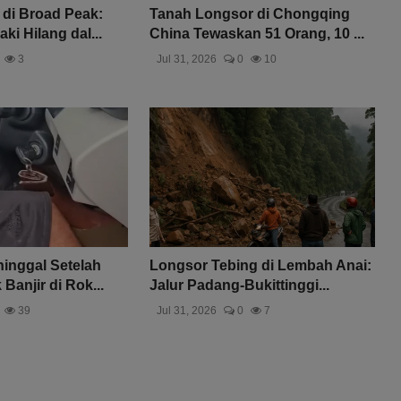
 di Broad Peak:
Tanah Longsor di Chongqing
i Hilang dal...
China Tewaskan 51 Orang, 10 ...
3
Jul 31, 2026
0
10
inggal Setelah
Longsor Tebing di Lembah Anai:
Banjir di Rok...
Jalur Padang-Bukittinggi...
39
Jul 31, 2026
0
7