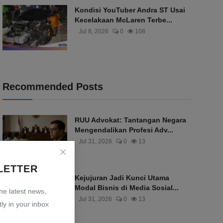
Kondisi YouTuber Andra ST Usai
Kecelakaan McLaren Terbe...
Jul 8, 2026
0
108
Recommended Posts
RUU Advokat: Tantangan Negara
Mengendalikan Profesi Adv...
Jul 31, 2026
0
13
LETTER
Kejujuran Jadi Kunci Utama
Modal Bisnis di Media Sosial...
the latest news,
Jul 31, 2026
0
13
ly in your inbox