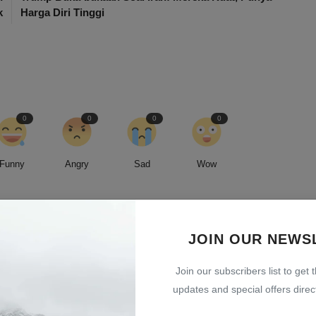
k
Harga Diri Tinggi
0
0
0
0
Funny
Angry
Sad
Wow
JOIN OUR NEWS
led by an insatiable curiosity and an unwavering commitment to
Join our subscribers list to get 
entless pursuit of stories, I strive to deliver timely and accurate
updates and special offers direct
 readers.