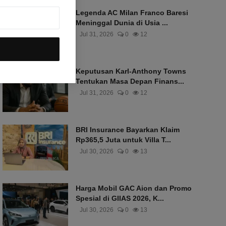
Legenda AC Milan Franco Baresi
Meninggal Dunia di Usia ...
Jul 31, 2026
0
12
Keputusan Karl-Anthony Towns
Tentukan Masa Depan Finans...
Jul 31, 2026
0
12
BRI Insurance Bayarkan Klaim
Rp365,5 Juta untuk Villa T...
Jul 30, 2026
0
13
Harga Mobil GAC Aion dan Promo
Spesial di GIIAS 2026, K...
Jul 30, 2026
0
13