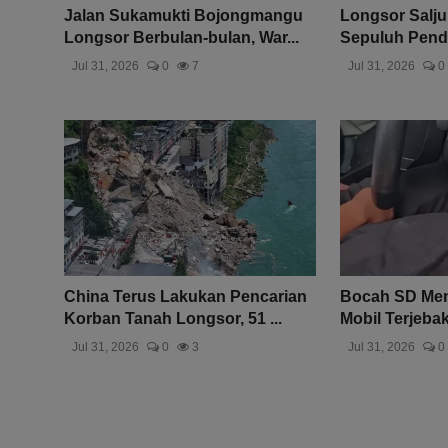
Jalan Sukamukti Bojongmangu
Longsor Salju
Longsor Berbulan-bulan, War...
Sepuluh Pendak
Jul 31, 2026
0
7
Jul 31, 2026
0
China Terus Lakukan Pencarian
Bocah SD Men
Korban Tanah Longsor, 51 ...
Mobil Terjebak 
Jul 31, 2026
0
3
Jul 31, 2026
0