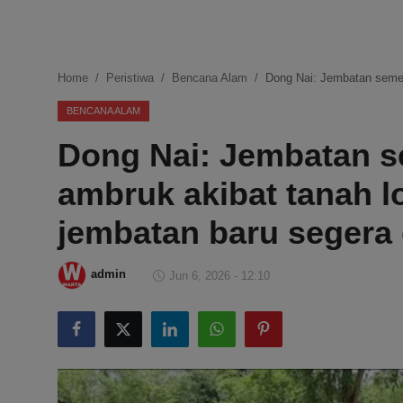
DMCA
Politik
Home
Peristiwa
Bencana Alam
Dong Nai: Jembatan semen
Ekonomi
BENCANA ALAM
Dong Nai: Jembatan s
Internasional
ambruk akibat tanah l
Teknologi
jembatan baru segera
Hiburan
admin
Jun 6, 2026 - 12:10
Kesehatan
Otomotif