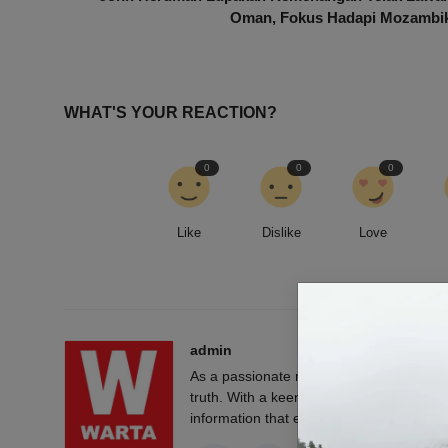
Oman, Fokus Hadapi Mozambi
WHAT'S YOUR REACTION?
0
0
0
Like
Dislike
Love
admin
As a passionate news reporter, I am fue
truth. With a keen eye for detail and a rel
information that empowers and engages