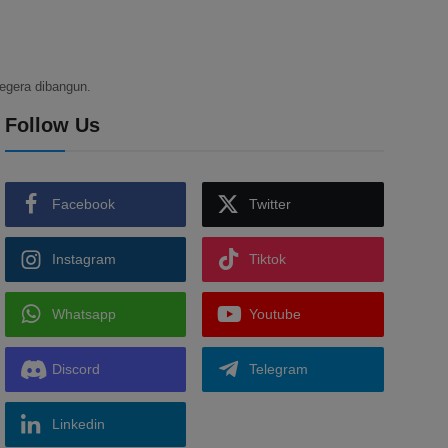
egera dibangun.
Follow Us
Facebook
Twitter
Instagram
Tiktok
Whatsapp
Youtube
Discord
Telegram
Linkedin