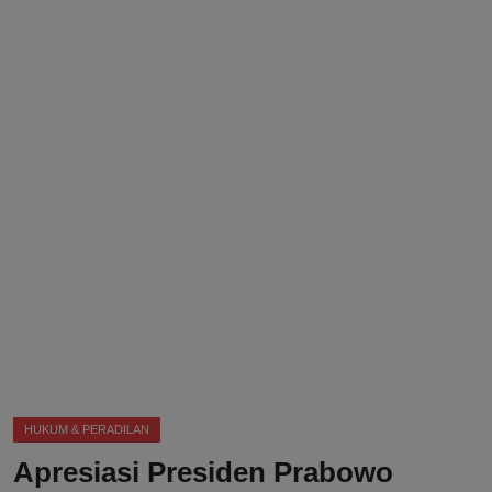
DMCA
Politik
Ekonomi
Internasional
Teknologi
Hiburan
Kesehatan
Otomotif
HUKUM & PERADILAN
Apresiasi Presiden Prabowo