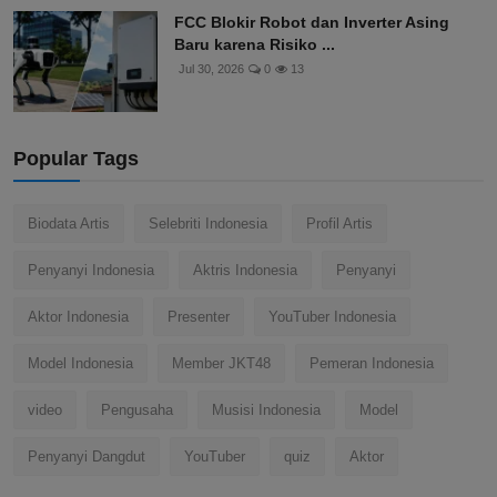
FCC Blokir Robot dan Inverter Asing
Baru karena Risiko ...
Jul 30, 2026
0
13
Popular Tags
Biodata Artis
Selebriti Indonesia
Profil Artis
Penyanyi Indonesia
Aktris Indonesia
Penyanyi
Aktor Indonesia
Presenter
YouTuber Indonesia
Model Indonesia
Member JKT48
Pemeran Indonesia
video
Pengusaha
Musisi Indonesia
Model
Penyanyi Dangdut
YouTuber
quiz
Aktor