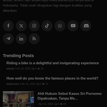
actual, terkini, dan terpercaya maka pilihannya hanya ada di
Indowarta. Tidak usah diragukan lagi dengan kualitas yang
diberikan.
Trending Posts
Riding a bike is a delightful and invigorating experience
admin
Feb 19, 2025
0
79
How well do you know the famous places in the world?
dailynews
Feb 18, 2025
0
71
Ahli Hukum Sebut Kasus Sri Purnomo
Dipaksakan, Tanpa Me...
Apr 15, 2026
0
69