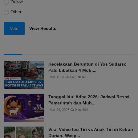
Yellow
Other
Vote
View Results
Kecelakaan Beruntun di Yos Sudarso
Palu Libatkan 4 Mobi...
Mar 11, 2026
0
425
Tanggal Idul Adha 2026: Jadwal Resmi
Pemerintah dan Muh...
Mar 24, 2026
0
404
Viral Video Ibu Tiri vs Anak Tiri di Kebun
Durian: Wasp...