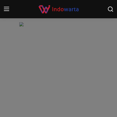
Login
Register
Home
Kompetisi Sepak Bola 2025/2026
Contact
About
Disclaimer
Peristiwa