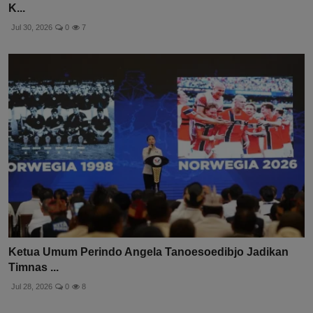
K...
Jul 30, 2026
0
7
Ketua Umum Perindo Angela Tanoesoedibjo Jadikan
Timnas ...
Jul 28, 2026
0
8