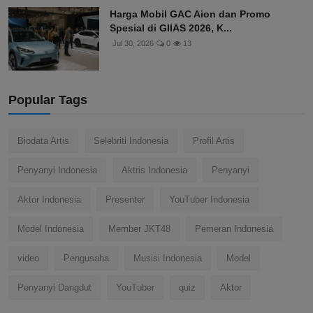
Harga Mobil GAC Aion dan Promo
Spesial di GIIAS 2026, K...
Jul 30, 2026
0
13
Popular Tags
Biodata Artis
Selebriti Indonesia
Profil Artis
Penyanyi Indonesia
Aktris Indonesia
Penyanyi
Aktor Indonesia
Presenter
YouTuber Indonesia
Model Indonesia
Member JKT48
Pemeran Indonesia
video
Pengusaha
Musisi Indonesia
Model
Penyanyi Dangdut
YouTuber
quiz
Aktor