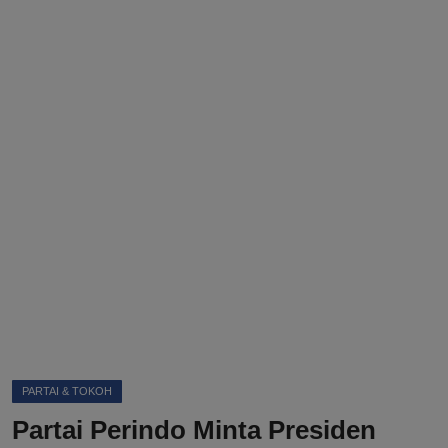
DMCA
Politik
Ekonomi
Internasional
Teknologi
Hiburan
Kesehatan
Otomotif
PARTAI & TOKOH
Partai Perindo Minta Presiden