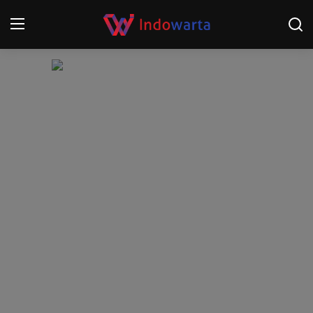
Login
Register
Home
Kompetisi Sepak Bola 2025/2026
Contact
About
Disclaimer
Peristiwa