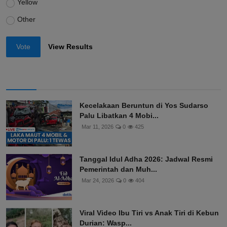
Yellow
Other
Vote
View Results
Kecelakaan Beruntun di Yos Sudarso
Palu Libatkan 4 Mobi...
Mar 11, 2026
0
425
Tanggal Idul Adha 2026: Jadwal Resmi
Pemerintah dan Muh...
Mar 24, 2026
0
404
Viral Video Ibu Tiri vs Anak Tiri di Kebun
Durian: Wasp...