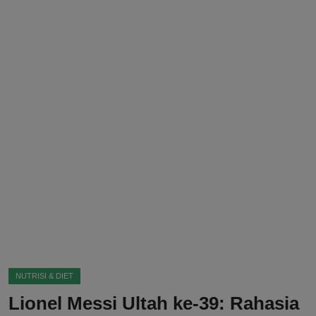
DMCA
Politik
Ekonomi
Internasional
Teknologi
Hiburan
Kesehatan
Otomotif
NUTRISI & DIET
Lionel Messi Ultah ke-39: Rahasia