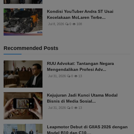
Kondisi YouTuber Andra ST Usai
Kecelakaan McLaren Terbe...
Jul 8, 2026
0
108
Recommended Posts
RUU Advokat: Tantangan Negara
Mengendalikan Profesi Adv...
Jul 31, 2026
0
13
Kejujuran Jadi Kunci Utama Modal
Bisnis di Media Sosial...
Jul 31, 2026
0
13
Leapmotor Debut di GIIAS 2026 dengan
Model B10 dan C10,...