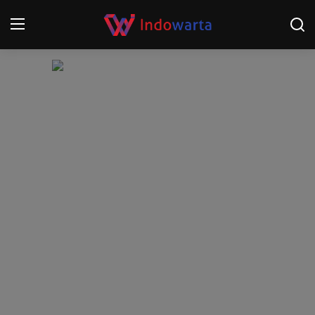
Login
Register
Home
Kompetisi Sepak Bola 2025/2026
Contact
About
Disclaimer
Peristiwa