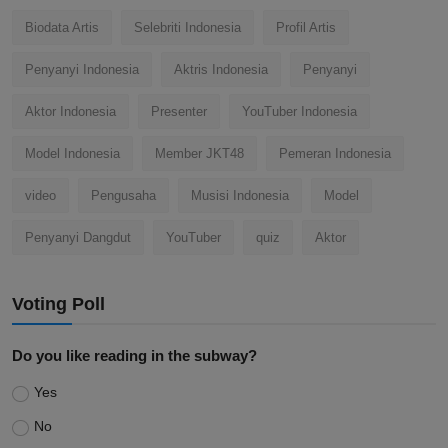
Biodata Artis
Selebriti Indonesia
Profil Artis
Penyanyi Indonesia
Aktris Indonesia
Penyanyi
Aktor Indonesia
Presenter
YouTuber Indonesia
Model Indonesia
Member JKT48
Pemeran Indonesia
video
Pengusaha
Musisi Indonesia
Model
Penyanyi Dangdut
YouTuber
quiz
Aktor
Voting Poll
Do you like reading in the subway?
Yes
No