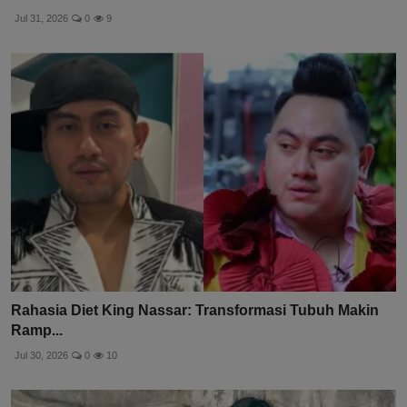
Jul 31, 2026
0
9
Rahasia Diet King Nassar: Transformasi Tubuh Makin
Ramp...
Jul 30, 2026
0
10