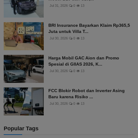
Jul 31, 2026
0
13
BRI Insurance Bayarkan Klaim Rp365,5
Juta untuk Villa T...
Jul 30, 2026
0
13
Harga Mobil GAC Aion dan Promo
Spesial di GIIAS 2026, K...
Jul 30, 2026
0
13
FCC Blokir Robot dan Inverter Asing
Baru karena Risiko ...
Jul 30, 2026
0
13
Popular Tags