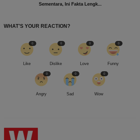
Sementara, Ini Fakta Lengk...
WHAT'S YOUR REACTION?
0
0
0
0
Like
Dislike
Love
Funny
0
0
0
Angry
Sad
Wow