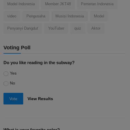
Model Indonesia
Member JKT48
Pemeran Indonesia
video
Pengusaha
Musisi Indonesia
Model
Penyanyi Dangdut
YouTuber
quiz
Aktor
Voting Poll
Do you like reading in the subway?
Yes
No
Vote
View Results
What is your favorite color?