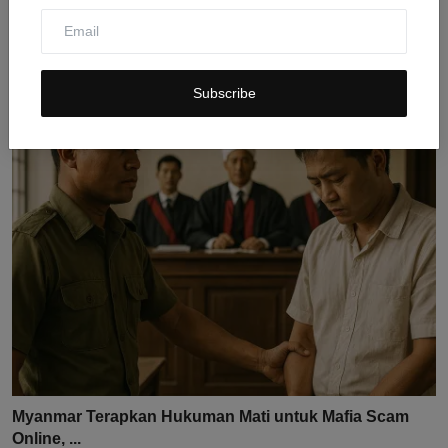
Penghidupan Layak dalam Sistem Pengupahan:
Mengukur Leb...
Subscribe
Jul 31, 2026
0
10
Myanmar Terapkan Hukuman Mati untuk Mafia Scam
Online, ...