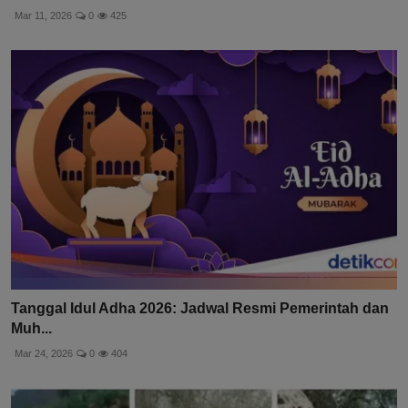
Mar 11, 2026
0
425
Tanggal Idul Adha 2026: Jadwal Resmi Pemerintah dan
Muh...
Mar 24, 2026
0
404