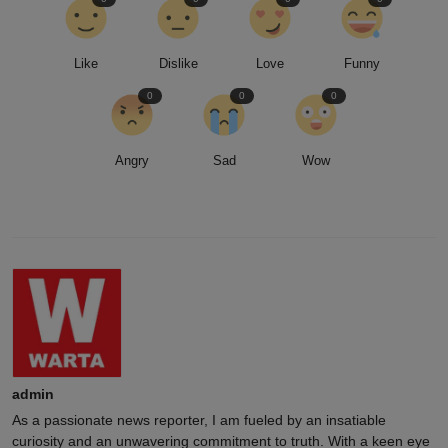
Like
Dislike
Love
Funny
0
0
0
Angry
Sad
Wow
admin
As a passionate news reporter, I am fueled by an insatiable
curiosity and an unwavering commitment to truth. With a keen eye