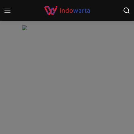
Login
Register
Home
Kompetisi Sepak Bola 2025/2026
Contact
About
Disclaimer
Peristiwa