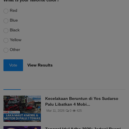
Red
Blue
Black
Yellow
Other
Vote
View Results
Kecelakaan Beruntun di Yos Sudarso
Palu Libatkan 4 Mobi...
Mar 11, 2026
0
425
Tanggal Idul Adha 2026: Jadwal Resmi