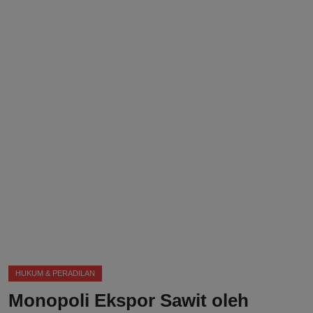
DMCA
Politik
Ekonomi
Internasional
Teknologi
Hiburan
Kesehatan
Otomotif
HUKUM & PERADILAN
Monopoli Ekspor Sawit oleh