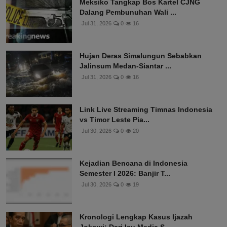
Meksiko Tangkap Bos Kartel CJNG
Dalang Pembunuhan Wali ...
Jul 31, 2026
0
16
Hujan Deras Simalungun Sebabkan
Jalinsum Medan-Siantar ...
Jul 31, 2026
0
16
Link Live Streaming Timnas Indonesia
vs Timor Leste Pia...
Jul 30, 2026
0
20
Kejadian Bencana di Indonesia
Semester I 2026: Banjir T...
Jul 30, 2026
0
19
Kronologi Lengkap Kasus Ijazah