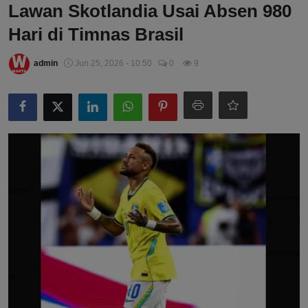
Lawan Skotlandia Usai Absen 980
Hari di Timnas Brasil
admin
Jun 25, 2026 - 10:50
0
9