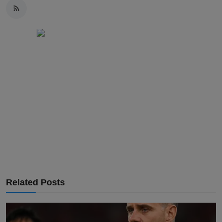
Related Posts