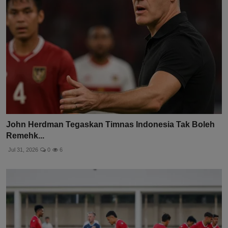
John Herdman Tegaskan Timnas Indonesia Tak Boleh
Remehk...
Jul 31, 2026
0
6