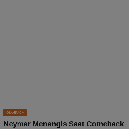
DMCA
Politik
Ekonomi
Internasional
Teknologi
Hiburan
Kesehatan
Otomotif
OLAHRAGA
Neymar Menangis Saat Comeback