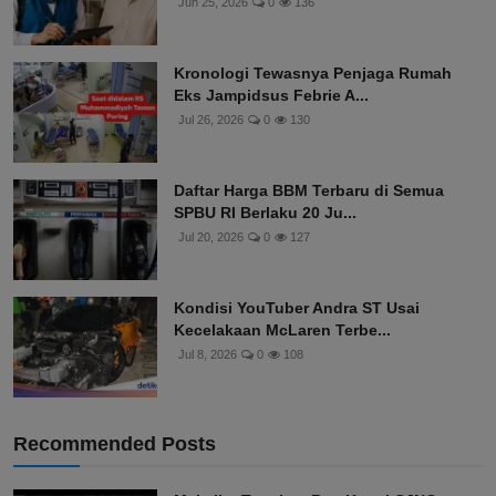
Jun 25, 2026
0
136
Kronologi Tewasnya Penjaga Rumah
Eks Jampidsus Febrie A...
Jul 26, 2026
0
130
Daftar Harga BBM Terbaru di Semua
SPBU RI Berlaku 20 Ju...
Jul 20, 2026
0
127
Kondisi YouTuber Andra ST Usai
Kecelakaan McLaren Terbe...
Jul 8, 2026
0
108
Recommended Posts