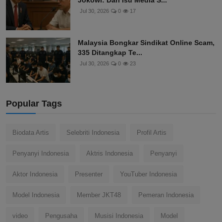
Jokowi: Dari Isu Media S...
Jul 30, 2026
0
17
Malaysia Bongkar Sindikat Online Scam,
335 Ditangkap Te...
Jul 30, 2026
0
23
Popular Tags
Biodata Artis
Selebriti Indonesia
Profil Artis
Penyanyi Indonesia
Aktris Indonesia
Penyanyi
Aktor Indonesia
Presenter
YouTuber Indonesia
Model Indonesia
Member JKT48
Pemeran Indonesia
video
Pengusaha
Musisi Indonesia
Model