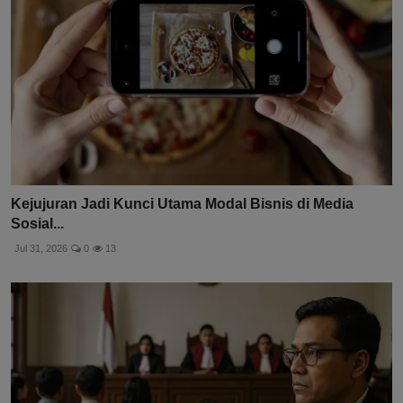
Kejujuran Jadi Kunci Utama Modal Bisnis di Media
Sosial...
Jul 31, 2026
0
13