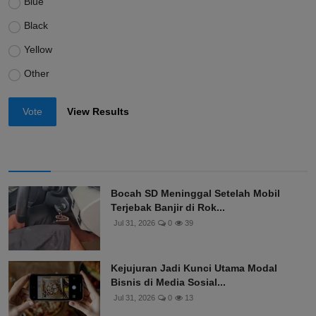
Blue
Black
Yellow
Other
Vote
View Results
Bocah SD Meninggal Setelah Mobil
Terjebak Banjir di Rok...
Jul 31, 2026
0
39
Kejujuran Jadi Kunci Utama Modal
Bisnis di Media Sosial...
Jul 31, 2026
0
13