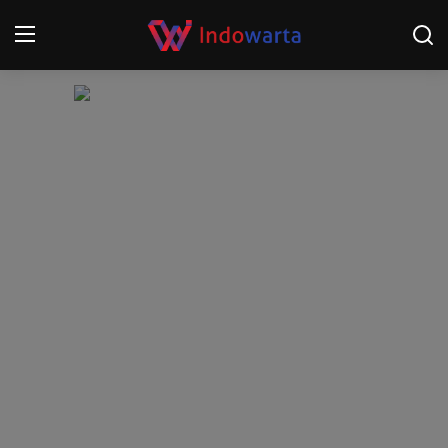
Login
Register
Home
Kompetisi Sepak Bola 2025/2026
Contact
About
Disclaimer
Peristiwa