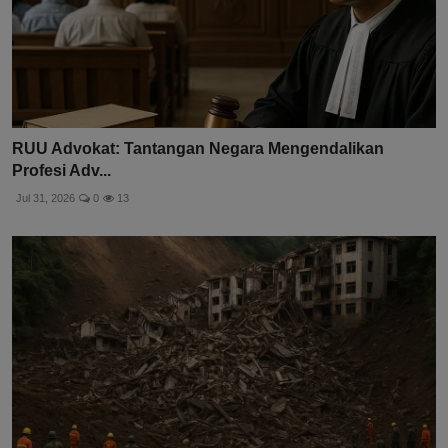
RUU Advokat: Tantangan Negara Mengendalikan
Profesi Adv...
Jul 31, 2026
0
13