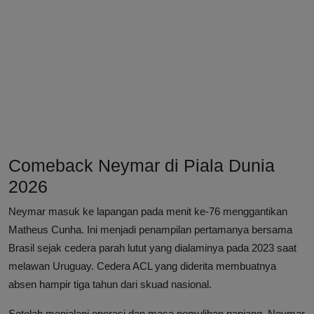
Comeback Neymar di Piala Dunia
2026
Neymar masuk ke lapangan pada menit ke-76 menggantikan
Matheus Cunha. Ini menjadi penampilan pertamanya bersama
Brasil sejak cedera parah lutut yang dialaminya pada 2023 saat
melawan Uruguay. Cedera ACL yang diderita membuatnya
absen hampir tiga tahun dari skuad nasional.
Setelah menjalani operasi dan masa pemulihan panjang, Neymar