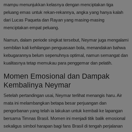
mampu menunjukkan kelasnya dengan menciptakan tiga
peluang emas untuk rekan-rekannya, angka yang hanya kalah
dari Lucas Paqueta dan Rayan yang masing-masing
menciptakan empat peluang.
Namun, dalam periode singkat tersebut, Neymar juga mengalami
sembilan kali kehilangan penguasaan bola, menandakan bahwa
kebugarannya belum sepenuhnya optimal, namun semangat dan
kualitasnya tetap memukau para penggemar dan pelatih.
Momen Emosional dan Dampak
Kembalinya Neymar
Setelah pertandingan usai, Neymar terlihat menangis haru. Air
mata ini melambangkan betapa besar perjuangan dan
pengorbanan yang telah ia lakukan untuk kembali ke lapangan
bersama Timnas Brasil. Momen ini menjadi titik balik emosional
sekaligus simbol harapan bagi fans Brasil di tengah perjalanan