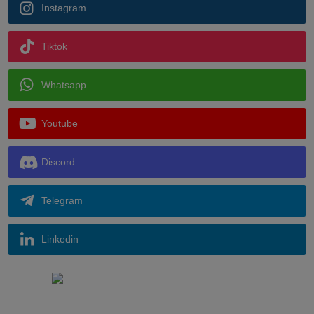
Instagram
Tiktok
Whatsapp
Youtube
Discord
Telegram
Linkedin