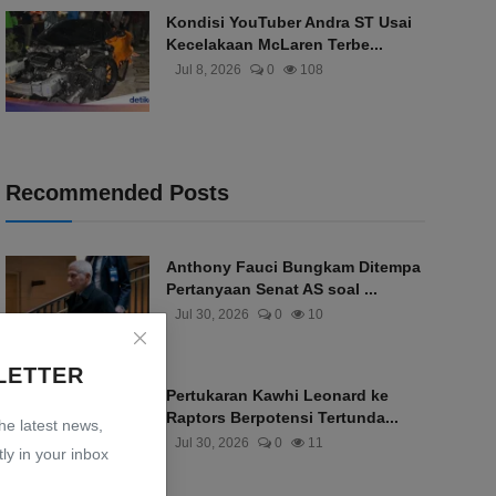
Kondisi YouTuber Andra ST Usai
Kecelakaan McLaren Terbe...
Jul 8, 2026
0
108
Recommended Posts
Anthony Fauci Bungkam Ditempa
Pertanyaan Senat AS soal ...
Jul 30, 2026
0
10
LETTER
Pertukaran Kawhi Leonard ke
Raptors Berpotensi Tertunda...
the latest news,
Jul 30, 2026
0
11
ly in your inbox