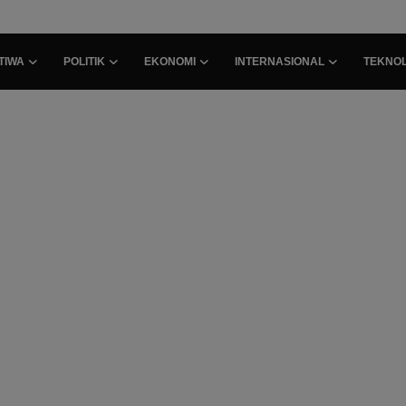
TIWA
POLITIK
EKONOMI
INTERNASIONAL
TEKNOL