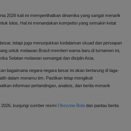
nia 2026 kali ini memperlihatkan dinamika yang sangat menarik
tuk lolos. Hal ini menandakan kompetisi yang semakin ketat
besar, tetapi juga menunjukkan kedalaman skuad dan persiapan
ang untuk melawan Brasil memberi warna baru di turnamen ini,
ika Selatan melawan semangat dan disiplin Asia.
n bagaimana negara-negara besar ini akan bertarung di laga-
atih dalam meramu tim. Pastikan tetap mengikuti
kan informasi pertandingan, analisis, dan berita menarik
ia 2026, kunjungi sumber resmi
Okezone Bola
dan pantau berita