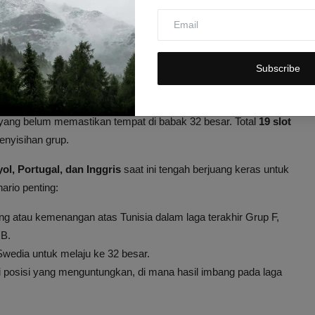
 dari penampilan gemilang Vinicius Jr yang membantu timnya
sudah memastikan diri lolos setelah dominasi di Grup F.
Subscribe
Slot Tersisa
yang belum memastikan tempat di babak 32 besar. Total
19 slot
enyisihan grup.
ol, Portugal, dan Inggris
saat ini tengah berjuang keras untuk
ario penting:
g atau kemenangan atas Tunisia dalam laga terakhir Grup F,
IB.
edia untuk melaju ke 32 besar.
i posisi yang menguntungkan, di mana hasil imbang pada laga