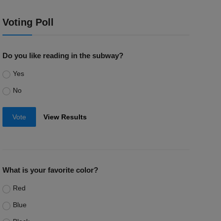
Voting Poll
Do you like reading in the subway?
Yes
No
Vote
View Results
What is your favorite color?
Red
Blue