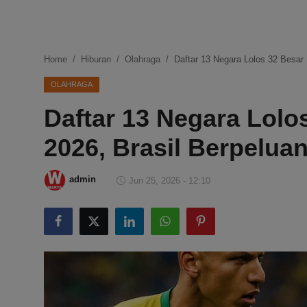
DMCA
Politik
Home
Hiburan
Olahraga
Daftar 13 Negara Lolos 32 Besar
Ekonomi
OLAHRAGA
Daftar 13 Negara Lolo
Internasional
2026, Brasil Berpelu
Teknologi
Hiburan
admin
Jun 25, 2026 - 12:10
Kesehatan
Otomotif