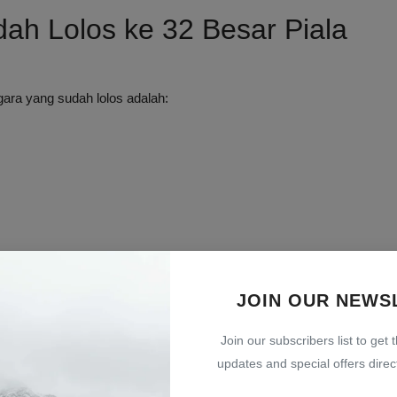
ah Lolos ke 32 Besar Piala
ara yang sudah lolos adalah:
JOIN OUR NEWS
Join our subscribers list to get 
updates and special offers direct