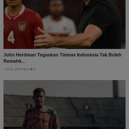
John Herdman Tegaskan Timnas Indonesia Tak Boleh
Remehk...
Jul 31, 2026
0
6