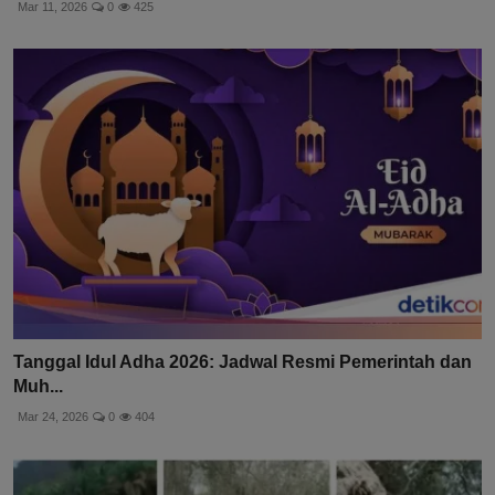
Mar 11, 2026
0
425
Tanggal Idul Adha 2026: Jadwal Resmi Pemerintah dan
Muh...
Mar 24, 2026
0
404