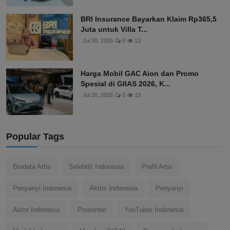
BRI Insurance Bayarkan Klaim Rp365,5
Juta untuk Villa T...
Jul 30, 2026
0
13
Harga Mobil GAC Aion dan Promo
Spesial di GIIAS 2026, K...
Jul 30, 2026
0
13
Popular Tags
Biodata Artis
Selebriti Indonesia
Profil Artis
Penyanyi Indonesia
Aktris Indonesia
Penyanyi
Aktor Indonesia
Presenter
YouTuber Indonesia