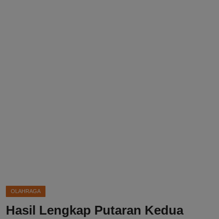
DMCA
Politik
Ekonomi
Internasional
Teknologi
Hiburan
Kesehatan
Otomotif
OLAHRAGA
Hasil Lengkap Putaran Kedua