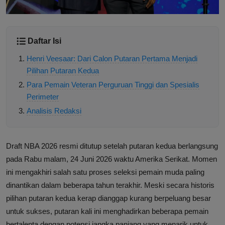
Daftar Isi
Henri Veesaar: Dari Calon Putaran Pertama Menjadi
Pilihan Putaran Kedua
Para Pemain Veteran Perguruan Tinggi dan Spesialis
Perimeter
Analisis Redaksi
Draft NBA 2026 resmi ditutup setelah putaran kedua berlangsung
pada Rabu malam, 24 Juni 2026 waktu Amerika Serikat. Momen
ini mengakhiri salah satu proses seleksi pemain muda paling
dinantikan dalam beberapa tahun terakhir. Meski secara historis
pilihan putaran kedua kerap dianggap kurang berpeluang besar
untuk sukses, putaran kali ini menghadirkan beberapa pemain
bertalenta dengan potensi jangka panjang yang menarik untuk