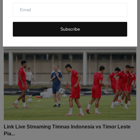
Keputusan Karl-Anthony Towns Tentukan Masa Depan
Finans...
Jul 31, 2026
0
12
Subscribe
Link Live Streaming Timnas Indonesia vs Timor Leste
Pia...