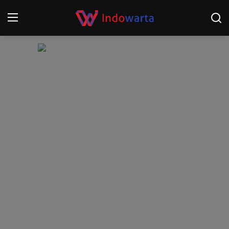
Login
Register
Home
Kompetisi Sepak Bola 2025/2026
Contact
About
Disclaimer
Peristiwa