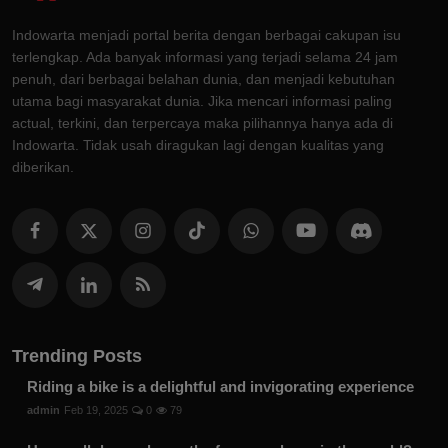
Indowarta menjadi portal berita dengan berbagai cakupan isu
terlengkap. Ada banyak informasi yang terjadi selama 24 jam
penuh, dari berbagai belahan dunia, dan menjadi kebutuhan
utama bagi masyarakat dunia. Jika mencari informasi paling
actual, terkini, dan terpercaya maka pilihannya hanya ada di
Indowarta. Tidak usah diragukan lagi dengan kualitas yang
diberikan.
Trending Posts
Riding a bike is a delightful and invigorating experience
admin
Feb 19, 2025
0
79