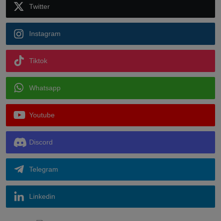
Twitter
Instagram
Tiktok
Whatsapp
Youtube
Discord
Telegram
Linkedin