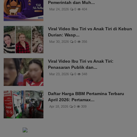
Pemerintah dan Muh...
Mar 24, 2026
0
404
Viral Video Ibu Tiri vs Anak Tiri di Kebun
Durian: Wasp...
Mar 30, 2026
0
356
Viral Video Ibu Tiri vs Anak Tiri:
Penasaran Publik dan...
Mar 23, 2026
0
348
Daftar Harga BBM Pertamina Terbaru
April 2026: Pertamax...
Apr 18, 2026
0
309