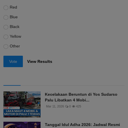
Red
Blue
Black
Yellow
Other
Vote
View Results
Kecelakaan Beruntun di Yos Sudarso
Palu Libatkan 4 Mobi...
Mar 11, 2026
0
425
Tanggal Idul Adha 2026: Jadwal Resmi