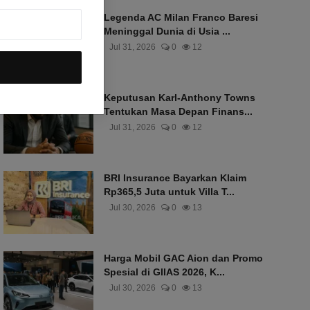
Legenda AC Milan Franco Baresi
Meninggal Dunia di Usia ...
Jul 31, 2026
0
12
Keputusan Karl-Anthony Towns
Tentukan Masa Depan Finans...
Jul 31, 2026
0
12
BRI Insurance Bayarkan Klaim
Rp365,5 Juta untuk Villa T...
Jul 30, 2026
0
13
Harga Mobil GAC Aion dan Promo
Spesial di GIIAS 2026, K...
Jul 30, 2026
0
13