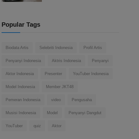
Popular Tags
Biodata Artis
Selebriti Indonesia
Profil Artis
Penyanyi Indonesia
Aktris Indonesia
Penyanyi
Aktor Indonesia
Presenter
YouTuber Indonesia
Model Indonesia
Member JKT48
Pemeran Indonesia
video
Pengusaha
Musisi Indonesia
Model
Penyanyi Dangdut
YouTuber
quiz
Aktor