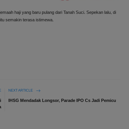
ah haji yang baru pulang dari Tanah Suci. Sepekan lalu, di
tu semakin terasa istimewa.
E
NEXT ARTICLE
i
IHSG Mendadak Longsor, Parade IPO Cs Jadi Pemicu
a