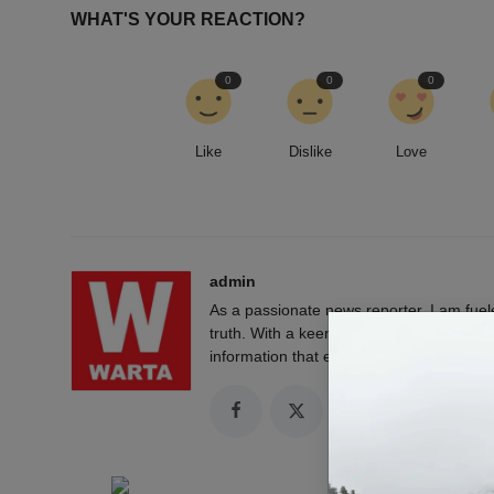
WHAT'S YOUR REACTION?
0
0
0
Like
Dislike
Love
admin
As a passionate news reporter, I am fue
truth. With a keen eye for detail and a rel
information that empowers and engages