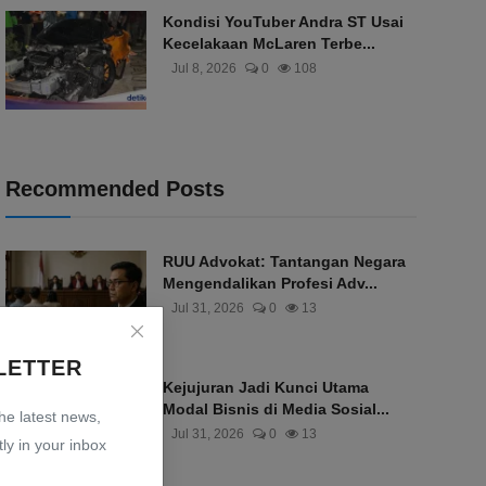
Kondisi YouTuber Andra ST Usai
Kecelakaan McLaren Terbe...
Jul 8, 2026
0
108
Recommended Posts
RUU Advokat: Tantangan Negara
Mengendalikan Profesi Adv...
Jul 31, 2026
0
13
LETTER
Kejujuran Jadi Kunci Utama
Modal Bisnis di Media Sosial...
the latest news,
Jul 31, 2026
0
13
ly in your inbox