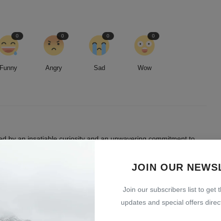
0
0
0
0
Funny
Angry
Sad
Wow
led by an insatiable curiosity and an unwavering commitment to
entless pursuit of stories, I strive to deliver timely and accurate
 readers.
JOIN OUR NEWS
Join our subscribers list to get 
updates and special offers direct