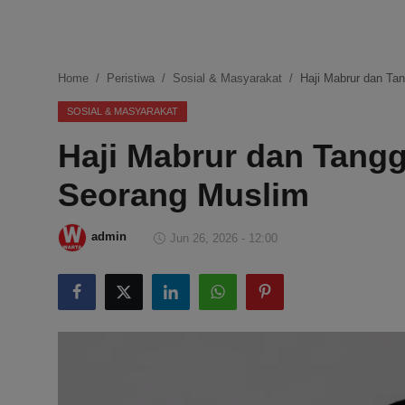
DMCA
Politik
Home
Peristiwa
Sosial & Masyarakat
Haji Mabrur dan Ta
Ekonomi
SOSIAL & MASYARAKAT
Haji Mabrur dan Tang
Internasional
Seorang Muslim
Teknologi
Hiburan
admin
Jun 26, 2026 - 12:00
Kesehatan
Otomotif