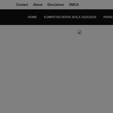
Contact
About
Disclaimer
DMCA
HOME
KOMPETISI SEPAK BOLA 2025/2026
PERIS
Login
Register
Home
Kompetisi Sepak Bola 2025/2026
Contact
About
Disclaimer
Peristiwa