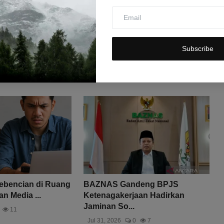
Subscribe
ebencian di Ruang
BAZNAS Gandeng BPJS
an Media ...
Ketenagakerjaan Hadirkan
Jaminan So...
11
Jul 31, 2026
0
7