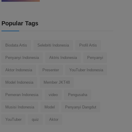
Popular Tags
Biodata Artis
Selebriti Indonesia
Profil Artis
Penyanyi Indonesia
Aktris Indonesia
Penyanyi
Aktor Indonesia
Presenter
YouTuber Indonesia
Model Indonesia
Member JKT48
Pemeran Indonesia
video
Pengusaha
Musisi Indonesia
Model
Penyanyi Dangdut
YouTuber
quiz
Aktor