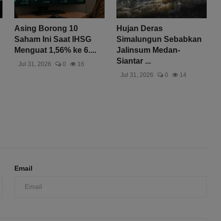
Asing Borong 10
Hujan Deras
Saham Ini Saat IHSG
Simalungun Sebabkan
Menguat 1,56% ke 6....
Jalinsum Medan-
Siantar ...
Jul 31, 2026
0
16
Jul 31, 2026
0
14
Email