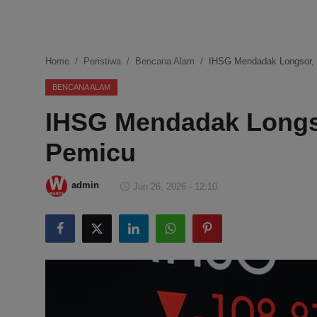
DMCA
Politik
Home
Peristiwa
Bencana Alam
IHSG Mendadak Longsor, 
Ekonomi
BENCANA ALAM
IHSG Mendadak Longso
Internasional
Pemicu
Teknologi
Hiburan
admin
Jun 26, 2026 - 12:10
Kesehatan
Otomotif