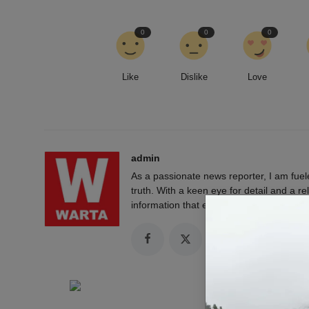
0
0
0
Like
Dislike
Love
admin
As a passionate news reporter, I am fue
truth. With a keen eye for detail and a rel
information that empowers and engages