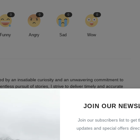
0
0
0
0
Funny
Angry
Sad
Wow
led by an insatiable curiosity and an unwavering commitment to
entless pursuit of stories, I strive to deliver timely and accurate
 readers.
JOIN OUR NEWS
Join our subscribers list to get 
updates and special offers direct