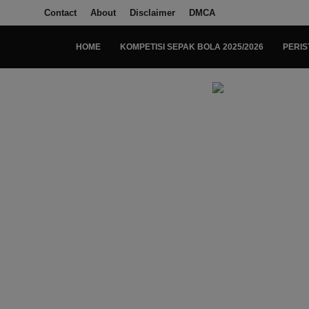
Contact
About
Disclaimer
DMCA
HOME
KOMPETISI SEPAK BOLA 2025/2026
PERIS
Login
Register
Home
Kompetisi Sepak Bola 2025/2026
Contact
About
Disclaimer
Peristiwa