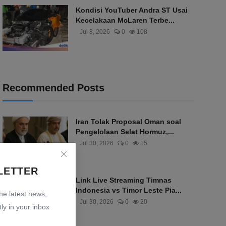
Kondisi YouTuber Andra ST Usai
Kecelakaan McLaren Terbe...
Jul 8, 2026
0
108
Recommended Posts
Iran Tolak Proposal Oman soal
Pengelolaan Selat Hormuz,...
Jul 30, 2026
0
15
LETTER
Link Live Streaming Timnas
Indonesia vs Timor Leste Pia...
the latest news,
Jul 30, 2026
0
20
ly in your inbox