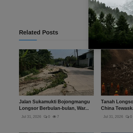
Related Posts
Jalan Sukamukti Bojongmangu
Tanah Longso
Longsor Berbulan-bulan, War...
China Tewaskan
Jul 31, 2026
0
7
Jul 31, 2026
0