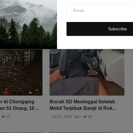
Subscribe
r di Chongqing
Bocah SD Meninggal Setelah
 51 Orang, 10 ...
Mobil Terjebak Banjir di Rok...
10
Jul 31, 2026
0
39