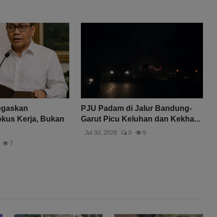
egaskan
PJU Padam di Jalur Bandung-
kus Kerja, Bukan
Garut Picu Keluhan dan Kekha...
Jul 30, 2026
0
9
7