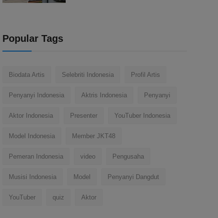
Popular Tags
Biodata Artis
Selebriti Indonesia
Profil Artis
Penyanyi Indonesia
Aktris Indonesia
Penyanyi
Aktor Indonesia
Presenter
YouTuber Indonesia
Model Indonesia
Member JKT48
Pemeran Indonesia
video
Pengusaha
Musisi Indonesia
Model
Penyanyi Dangdut
YouTuber
quiz
Aktor