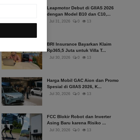
Leapmotor Debut di GIIAS 2026
dengan Model B10 dan C10,...
Jul 31, 2026
0
13
BRI Insurance Bayarkan Klaim
Rp365,5 Juta untuk Villa T...
Jul 30, 2026
0
13
Harga Mobil GAC Aion dan Promo
Spesial di GIIAS 2026, K...
Jul 30, 2026
0
13
FCC Blokir Robot dan Inverter
Asing Baru karena Risiko ...
Jul 30, 2026
0
13