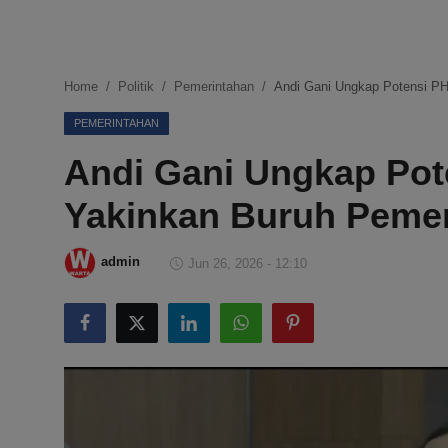
DMCA
Politik
Home
Politik
Pemerintahan
Andi Gani Ungkap Potensi PH
Ekonomi
PEMERINTAHAN
Andi Gani Ungkap Pot
Internasional
Yakinkan Buruh Pemer
Teknologi
Hiburan
admin
Jun 26, 2026 - 12:10
Kesehatan
Otomotif