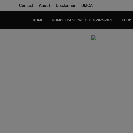
Contact
About
Disclaimer
DMCA
HOME
KOMPETISI SEPAK BOLA 2025/2026
PERIS
Login
Register
Home
Kompetisi Sepak Bola 2025/2026
Contact
About
Disclaimer
Peristiwa