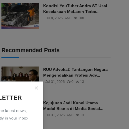
Kondisi YouTuber Andra ST Usai
Kecelakaan McLaren Terbe...
Jul 8, 2026
0
108
Recommended Posts
RUU Advokat: Tantangan Negara
Mengendalikan Profesi Adv...
Jul 31, 2026
0
13
LETTER
Kejujuran Jadi Kunci Utama
Modal Bisnis di Media Sosial...
the latest news,
Jul 31, 2026
0
13
ly in your inbox