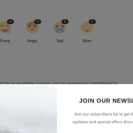
0
0
0
0
Funny
Angry
Sad
Wow
led by an insatiable curiosity and an unwavering commitment to
entless pursuit of stories, I strive to deliver timely and accurate
 readers.
JOIN OUR NEWS
Join our subscribers list to get 
updates and special offers direct