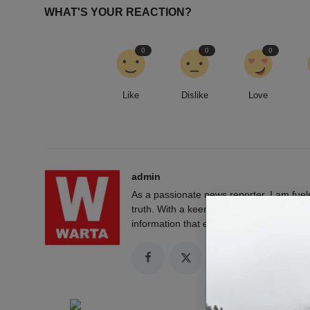
WHAT'S YOUR REACTION?
0
0
0
Like
Dislike
Love
admin
As a passionate news reporter, I am fue
truth. With a keen eye for detail and a rel
information that empowers and engages