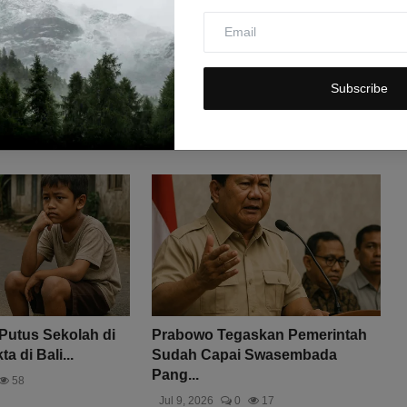
Subscribe
 Putus Sekolah di
Prabowo Tegaskan Pemerintah
a di Bali...
Sudah Capai Swasembada
Pang...
58
Jul 9, 2026
0
17