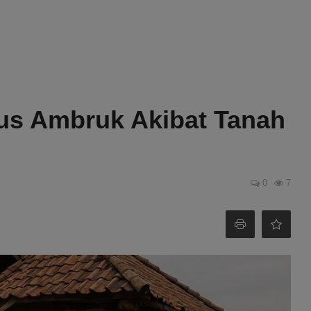
us Ambruk Akibat Tanah
0
7