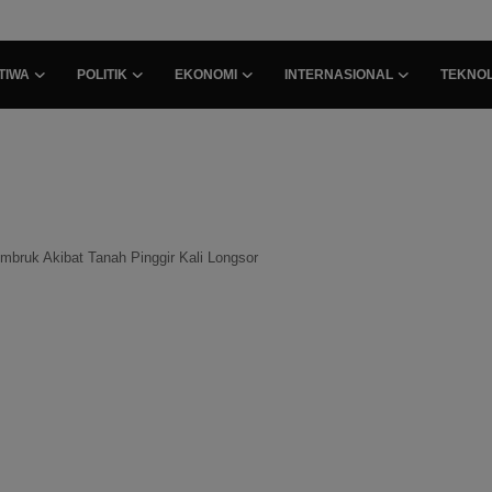
TIWA
POLITIK
EKONOMI
INTERNASIONAL
TEKNOL
mbruk Akibat Tanah Pinggir Kali Longsor