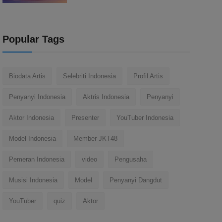
Popular Tags
Biodata Artis
Selebriti Indonesia
Profil Artis
Penyanyi Indonesia
Aktris Indonesia
Penyanyi
Aktor Indonesia
Presenter
YouTuber Indonesia
Model Indonesia
Member JKT48
Pemeran Indonesia
video
Pengusaha
Musisi Indonesia
Model
Penyanyi Dangdut
YouTuber
quiz
Aktor