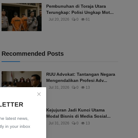
Pembunuhan di Toraja Utara
Terungkap: Polisi Ungkap Mot...
Jul 20, 2026
0
61
Recommended Posts
RUU Advokat: Tantangan Negara
Mengendalikan Profesi Adv...
Jul 31, 2026
0
13
LETTER
Kejujuran Jadi Kunci Utama
Modal Bisnis di Media Sosial...
the latest news,
Jul 31, 2026
0
13
ly in your inbox