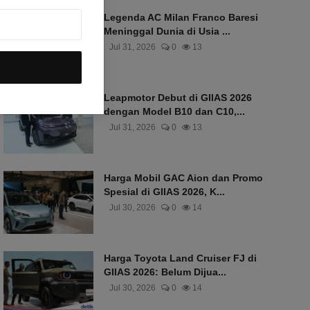
Legenda AC Milan Franco Baresi
Meninggal Dunia di Usia ...
Jul 31, 2026
0
13
Leapmotor Debut di GIIAS 2026
dengan Model B10 dan C10,...
Jul 31, 2026
0
13
Harga Mobil GAC Aion dan Promo
Spesial di GIIAS 2026, K...
Jul 30, 2026
0
14
Harga Toyota Land Cruiser FJ di
GIIAS 2026: Belum Dijua...
Jul 30, 2026
0
14