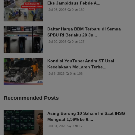
Eks Jampidsus Febrie A...
Jul 26, 2026
0
130
Daftar Harga BBM Terbaru di Semua
SPBU RI Berlaku 20 Ju...
Jul 20, 2026
0
127
Kondisi YouTuber Andra ST Usai
Kecelakaan McLaren Terbe...
Jul 8, 2026
0
108
Recommended Posts
Asing Borong 10 Saham Ini Saat IHSG
Menguat 1,56% ke 6....
Jul 31, 2026
0
17