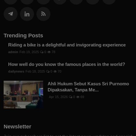
Trending Posts
Riding a bike is a delightful and invigorating experience
admin
Feb 19, 2025
0
78
How well do you know the famous places in the world?
dailynews
Feb 18, 2025
0
70
Ahli Hukum Sebut Kasus Sri Purnomo
Dipaksakan, Tanpa Me...
Apr 15, 2026
0
69
Newsletter