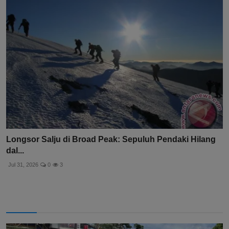
Longsor Salju di Broad Peak: Sepuluh Pendaki Hilang
dal...
Jul 31, 2026
0
3