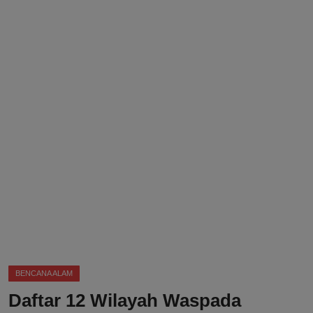
DMCA
Politik
Ekonomi
Internasional
Teknologi
Hiburan
Kesehatan
Otomotif
BENCANA ALAM
Daftar 12 Wilayah Waspada