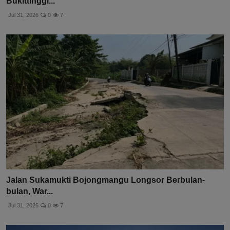
Bukittinggi...
Jul 31, 2026
0
7
Jalan Sukamukti Bojongmangu Longsor Berbulan-
bulan, War...
Jul 31, 2026
0
7