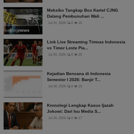
Meksiko Tangkap Bos Kartel CJNG
Dalang Pembunuhan Wali ...
Jul 31, 2026
0
16
Link Live Streaming Timnas Indonesia
vs Timor Leste Pia...
Jul 30, 2026
0
20
Kejadian Bencana di Indonesia
Semester I 2026: Banjir T...
Jul 30, 2026
0
19
Kronologi Lengkap Kasus Ijazah
Jokowi: Dari Isu Media S...
Jul 30, 2026
0
17