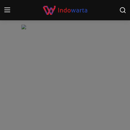
Login
Register
Home
Kompetisi Sepak Bola 2025/2026
Contact
About
Disclaimer
Peristiwa