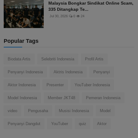
Malaysia Bongkar Sindikat Online Scam,
335 Ditangkap Te...
Jul 30, 2026
0
24
Popular Tags
Biodata Artis
Selebriti Indonesia
Profil Artis
Penyanyi Indonesia
Aktris Indonesia
Penyanyi
Aktor Indonesia
Presenter
YouTuber Indonesia
Model Indonesia
Member JKT48
Pemeran Indonesia
video
Pengusaha
Musisi Indonesia
Model
Penyanyi Dangdut
YouTuber
quiz
Aktor