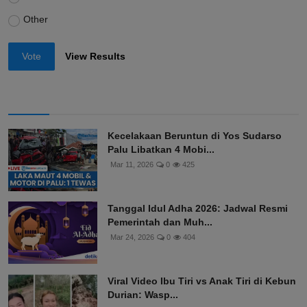
Other
Vote
View Results
Kecelakaan Beruntun di Yos Sudarso
Palu Libatkan 4 Mobi...
Mar 11, 2026
0
425
Tanggal Idul Adha 2026: Jadwal Resmi
Pemerintah dan Muh...
Mar 24, 2026
0
404
Viral Video Ibu Tiri vs Anak Tiri di Kebun
Durian: Wasp...