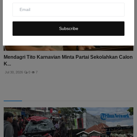
Subscribe
Mendagri Tito Karnavian Minta Partai Sekolahkan Calon
K...
Jul 30, 2026
0
7