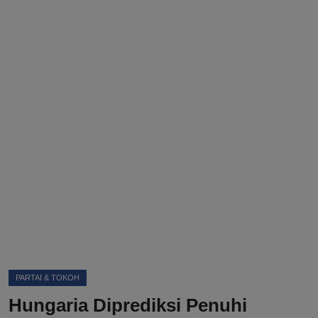
DMCA
Politik
Ekonomi
Internasional
Teknologi
Hiburan
Kesehatan
Otomotif
PARTAI & TOKOH
Hungaria Diprediksi Penuhi