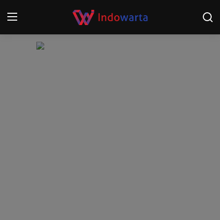
Login
Register
Home
Kompetisi Sepak Bola 2025/2026
Contact
About
Disclaimer
Peristiwa