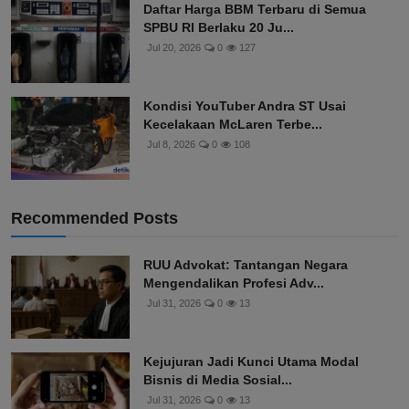
Daftar Harga BBM Terbaru di Semua
SPBU RI Berlaku 20 Ju...
Jul 20, 2026
0
127
Kondisi YouTuber Andra ST Usai
Kecelakaan McLaren Terbe...
Jul 8, 2026
0
108
Recommended Posts
RUU Advokat: Tantangan Negara
Mengendalikan Profesi Adv...
Jul 31, 2026
0
13
Kejujuran Jadi Kunci Utama Modal
Bisnis di Media Sosial...
Jul 31, 2026
0
13