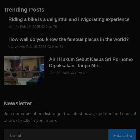
Trending Posts
Riding a bike is a delightful and invigorating experience
admin
Feb 19, 2025
0
78
How well do you know the famous places in the world?
dailynews
Feb 18, 2025
0
71
Ahli Hukum Sebut Kasus Sri Purnomo
Dipaksakan, Tanpa Me...
Apr 15, 2026
0
69
Newsletter
Join our subscribers list to get the latest news, updates and special
offers directly in your inbox
Subscribe