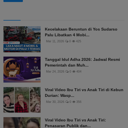
Kecelakaan Beruntun di Yos Sudarso
Palu Libatkan 4 Mobi...
Mar 11, 2026
0
425
Tanggal Idul Adha 2026: Jadwal Resmi
Pemerintah dan Muh...
Mar 24, 2026
0
404
Viral Video Ibu Tiri vs Anak Tiri di Kebun
Durian: Wasp...
Mar 30, 2026
0
356
Viral Video Ibu Tiri vs Anak Tiri:
Penasaran Publik dan...