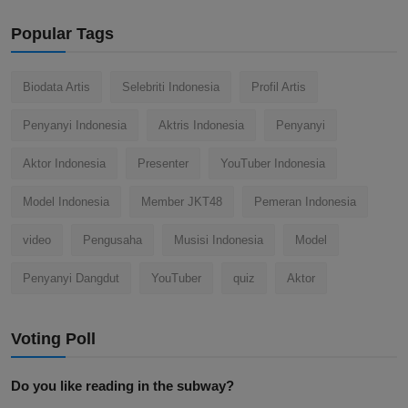
Popular Tags
Biodata Artis
Selebriti Indonesia
Profil Artis
Penyanyi Indonesia
Aktris Indonesia
Penyanyi
Aktor Indonesia
Presenter
YouTuber Indonesia
Model Indonesia
Member JKT48
Pemeran Indonesia
video
Pengusaha
Musisi Indonesia
Model
Penyanyi Dangdut
YouTuber
quiz
Aktor
Voting Poll
Do you like reading in the subway?