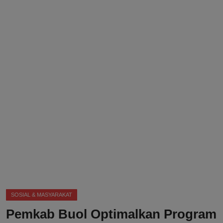
DMCA
Politik
Ekonomi
Internasional
Teknologi
Hiburan
Kesehatan
Otomotif
SOSIAL & MASYARAKAT
Pemkab Buol Optimalkan Program