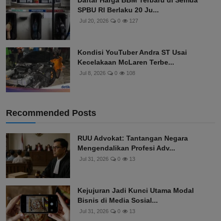
Daftar Harga BBM Terbaru di Semua
SPBU RI Berlaku 20 Ju...
Jul 20, 2026
0
127
Kondisi YouTuber Andra ST Usai
Kecelakaan McLaren Terbe...
Jul 8, 2026
0
108
Recommended Posts
RUU Advokat: Tantangan Negara
Mengendalikan Profesi Adv...
Jul 31, 2026
0
13
Kejujuran Jadi Kunci Utama Modal
Bisnis di Media Sosial...
Jul 31, 2026
0
13