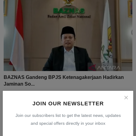
BAZNAS Gandeng BPJS Ketenagakerjaan Hadirkan
Jaminan So...
Jul 31, 2026
0
7
JOIN OUR NEWSLETTER
Join our subscribers list to get the latest news, updates
and special offers directly in your inbox