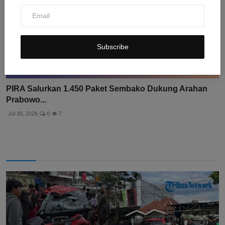
Subscribe
PIRA Salurkan 1.450 Paket Sembako Dukung Arahan
Prabowo...
Jul 30, 2026
0
7