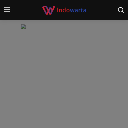
Login
Register
Home
Kompetisi Sepak Bola 2025/2026
Contact
About
Disclaimer
Peristiwa