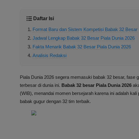
Daftar Isi
Format Baru dan Sistem Kompetisi Babak 32 Besar
Jadwal Lengkap Babak 32 Besar Piala Dunia 2026
Fakta Menarik Babak 32 Besar Piala Dunia 2026
Analisis Redaksi
Piala Dunia 2026 segera memasuki babak 32 besar, fase g
terbesar di dunia ini.
Babak 32 besar Piala Dunia 2026
aka
(WIB), menandai momen bersejarah karena ini adalah kal
babak gugur dengan 32 tim terbaik.