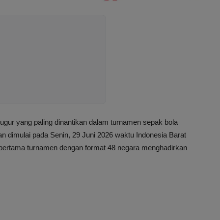
ugur yang paling dinantikan dalam turnamen sepak bola
n dimulai pada Senin, 29 Juni 2026 waktu Indonesia Barat
i pertama turnamen dengan format 48 negara menghadirkan