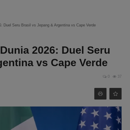
6: Duel Seru Brasil vs Jepang & Argentina vs Cape Verde
 Dunia 2026: Duel Seru
gentina vs Cape Verde
0
37