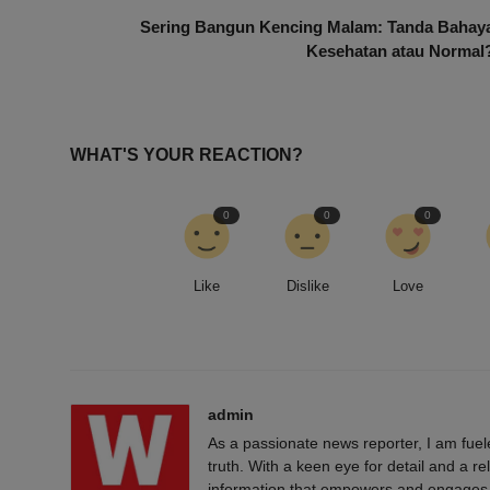
Sering Bangun Kencing Malam: Tanda Bahay
Kesehatan atau Normal
WHAT'S YOUR REACTION?
0
0
0
Like
Dislike
Love
admin
As a passionate news reporter, I am fue
truth. With a keen eye for detail and a rel
information that empowers and engages