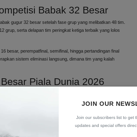
ompetisi Babak 32 Besar
bak gugur 32 besar setelah fase grup yang melibatkan 48 tim.
12 grup, serta delapan tim peringkat ketiga terbaik yang lolos
6 besar, perempatfinal, semifinal, hingga pertandingan final
rapkan sistem eliminasi langsung, dimana tim yang kalah
Besar Piala Dunia 2026
ertandingan babak 32 besar Piala Dunia 2026 yang sudah
JOIN OUR NEWS
, mengingat Brasil adalah salah satu kekuatan besar di dunia
Join our subscribers list to get 
gan pesat di level internasional.
updates and special offers direct
rah dengan lolos ke babak gugur sebagai negara terkecil yang