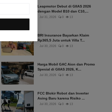
Leapmotor Debut di GIIAS 2026
dengan Model B10 dan C10,...
Jul 31, 2026
0
13
BRI Insurance Bayarkan Klaim
Rp365,5 Juta untuk Villa T...
Jul 30, 2026
0
13
Harga Mobil GAC Aion dan Promo
Spesial di GIIAS 2026, K...
Jul 30, 2026
0
13
FCC Blokir Robot dan Inverter
Asing Baru karena Risiko ...
Jul 30, 2026
0
13