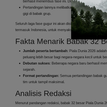
berhasil menembus fase ini. Duel melawan Argentina y
Pertandingan lainnya melibatkan tim kuat seperti Port
gigi di babak grup.
Seluruh laga fase gugur ini akan disiarkan secara langsu
termasuk Indonesia, untuk menyaksikan aksi para bintang 
Fakta Menarik Babak 32 B
Jumlah peserta bertambah
: Piala Dunia 2026 adala
peluang lebih besar bagi negara-negara kecil untuk be
Debutan sukses
: Beberapa negara baru berhasil m
sejarah.
Format pertandingan
: Semua pertandingan babak gu
tim untuk tampil maksimal.
Analisis Redaksi
Menurut pandangan redaksi, babak 32 besar Piala Dunia 20