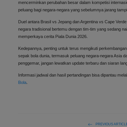
mencerminkan perubahan besar dalam kompetisi internasi
peluang bagi negara-negara yang sebelumnya jarang tampi
Duel antara Brasil vs Jepang dan Argentina vs Cape Verde
negara tradisional bertemu dengan tim-tim yang sedang na
memperkaya cerita Piala Dunia 2026.
Kedepannya, penting untuk terus mengikuti perkembangan 
sepak bola dunia, termasuk peluang negara-negara Asia dan
penggemar, jangan lewatkan update terbaru dan siaran la
Informasi jadwal dan hasil pertandingan bisa dipantau mel
Bola
.
PREVIOUS ARTICL