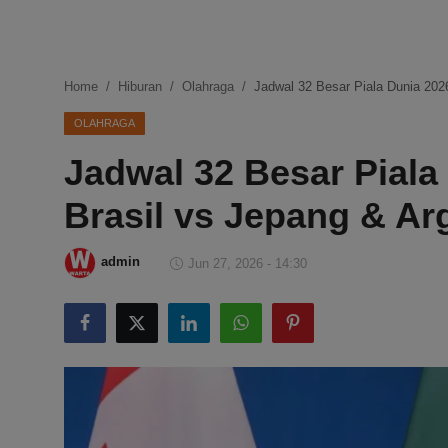
DMCA
Politik
Home
Hiburan
Olahraga
Jadwal 32 Besar Piala Dunia 202
Ekonomi
OLAHRAGA
Jadwal 32 Besar Piala
Internasional
Brasil vs Jepang & Ar
Teknologi
Hiburan
admin
Jun 27, 2026 - 14:30
Kesehatan
Otomotif