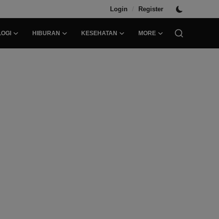
/
Login
Register
OGI
HIBURAN
KESEHATAN
MORE