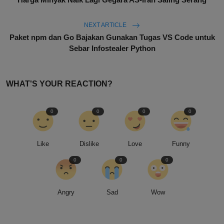
NEXT ARTICLE
Paket npm dan Go Bajakan Gunakan Tugas VS Code untuk
Sebar Infostealer Python
WHAT'S YOUR REACTION?
0
0
0
0
Like
Dislike
Love
Funny
0
0
0
Angry
Sad
Wow