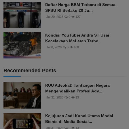
Daftar Harga BBM Terbaru di Semua
SPBU RI Berlaku 20 Ju...
Jul 20, 2026
0
127
Kondisi YouTuber Andra ST Usai
Kecelakaan McLaren Terbe...
Jul 8, 2026
0
108
Recommended Posts
RUU Advokat: Tantangan Negara
Mengendalikan Profesi Adv...
Jul 31, 2026
0
13
Kejujuran Jadi Kunci Utama Modal
Bisnis di Media Sosial...
Jul 31, 2026
0
13