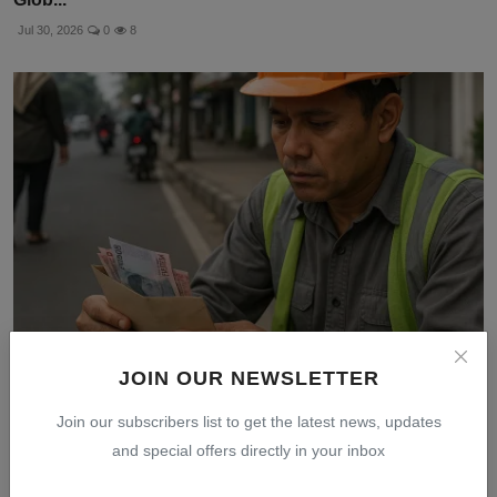
Jul 30, 2026
0
8
JOIN OUR NEWSLETTER
Penghidupan Layak dalam Sistem Pengupahan:
Mengukur Leb...
Join our subscribers list to get the latest news, updates
Jul 31, 2026
0
10
and special offers directly in your inbox