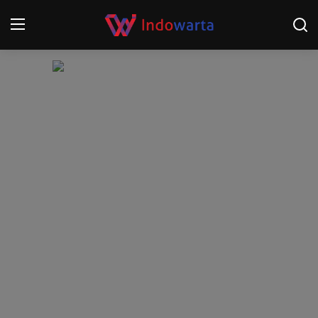
Login
Register
Home
Kompetisi Sepak Bola 2025/2026
Contact
About
Disclaimer
Peristiwa