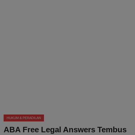
DMCA
Politik
Ekonomi
Internasional
Teknologi
Hiburan
Kesehatan
Otomotif
HUKUM & PERADILAN
ABA Free Legal Answers Tembus