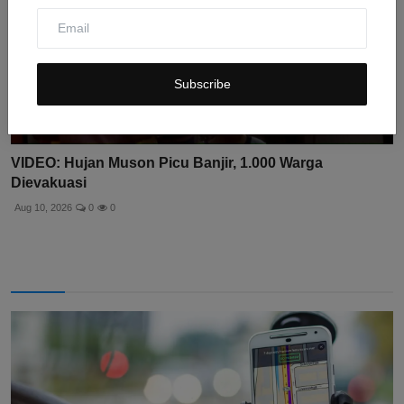
Subscribe
VIDEO: Hujan Muson Picu Banjir, 1.000 Warga
Dievakuasi
Aug 10, 2026
0
0