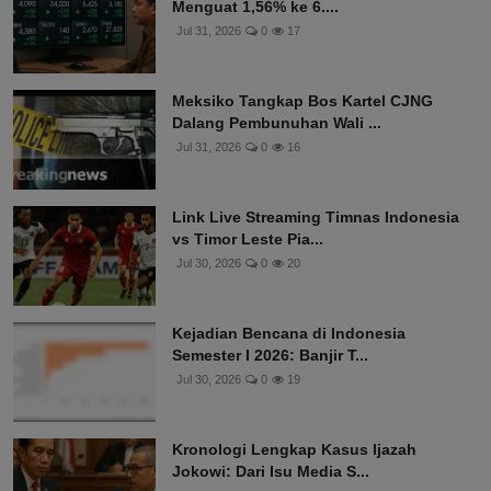
Menguat 1,56% ke 6....
Jul 31, 2026
0
17
Meksiko Tangkap Bos Kartel CJNG
Dalang Pembunuhan Wali ...
Jul 31, 2026
0
16
Link Live Streaming Timnas Indonesia
vs Timor Leste Pia...
Jul 30, 2026
0
20
Kejadian Bencana di Indonesia
Semester I 2026: Banjir T...
Jul 30, 2026
0
19
Kronologi Lengkap Kasus Ijazah
Jokowi: Dari Isu Media S...