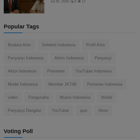
Jul 30, 2026
0
17
Popular Tags
Biodata Artis
Selebriti Indonesia
Profil Artis
Penyanyi Indonesia
Aktris Indonesia
Penyanyi
Aktor Indonesia
Presenter
YouTuber Indonesia
Model Indonesia
Member JKT48
Pemeran Indonesia
video
Pengusaha
Musisi Indonesia
Model
Penyanyi Dangdut
YouTuber
quiz
Aktor
Voting Poll