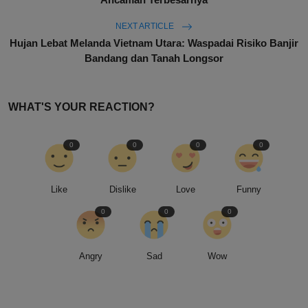
NEXT ARTICLE
Hujan Lebat Melanda Vietnam Utara: Waspadai Risiko Banjir
Bandang dan Tanah Longsor
WHAT'S YOUR REACTION?
0
0
0
0
Like
Dislike
Love
Funny
0
0
0
Angry
Sad
Wow