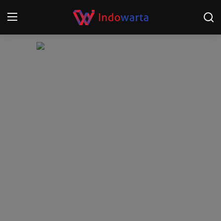
Login
Register
Home
Kompetisi Sepak Bola 2025/2026
Contact
About
Disclaimer
Peristiwa