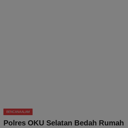
DMCA
Politik
Ekonomi
Internasional
Teknologi
Hiburan
Kesehatan
Otomotif
BENCANA ALAM
Polres OKU Selatan Bedah Rumah