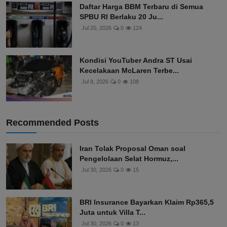
Daftar Harga BBM Terbaru di Semua
SPBU RI Berlaku 20 Ju...
Jul 20, 2026
0
124
Kondisi YouTuber Andra ST Usai
Kecelakaan McLaren Terbe...
Jul 8, 2026
0
108
Recommended Posts
Iran Tolak Proposal Oman soal
Pengelolaan Selat Hormuz,...
Jul 30, 2026
0
15
BRI Insurance Bayarkan Klaim Rp365,5
Juta untuk Villa T...
Jul 30, 2026
0
13