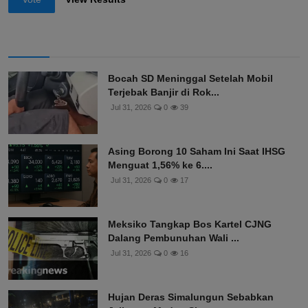
Bocah SD Meninggal Setelah Mobil
Terjebak Banjir di Rok...
Jul 31, 2026
0
39
Asing Borong 10 Saham Ini Saat IHSG
Menguat 1,56% ke 6....
Jul 31, 2026
0
17
Meksiko Tangkap Bos Kartel CJNG
Dalang Pembunuhan Wali ...
Jul 31, 2026
0
16
Hujan Deras Simalungun Sebabkan