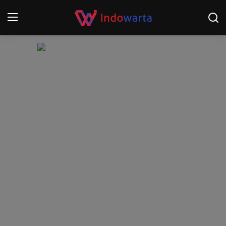
Login
Register
Home
Kompetisi Sepak Bola 2025/2026
Contact
About
Disclaimer
Peristiwa