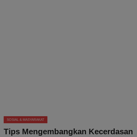
DMCA
Politik
Ekonomi
Internasional
Teknologi
Hiburan
Kesehatan
Otomotif
SOSIAL & MASYARAKAT
Tips Mengembangkan Kecerdasan