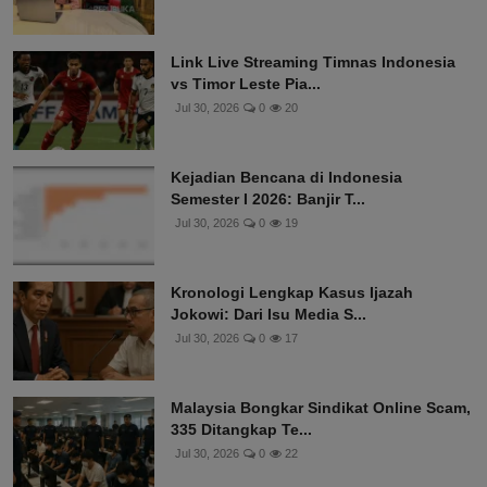
Link Live Streaming Timnas Indonesia
vs Timor Leste Pia...
Jul 30, 2026
0
20
Kejadian Bencana di Indonesia
Semester I 2026: Banjir T...
Jul 30, 2026
0
19
Kronologi Lengkap Kasus Ijazah
Jokowi: Dari Isu Media S...
Jul 30, 2026
0
17
Malaysia Bongkar Sindikat Online Scam,
335 Ditangkap Te...
Jul 30, 2026
0
22