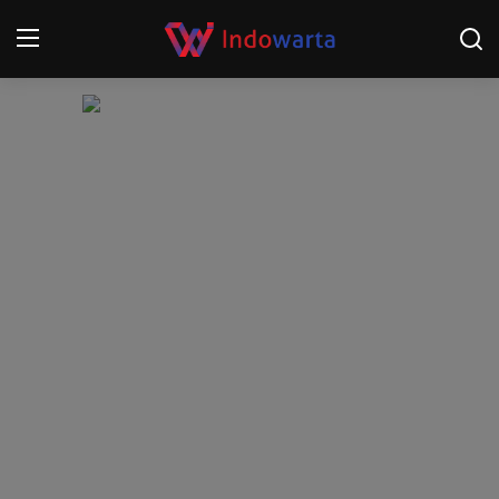
Login
Register
Home
Kompetisi Sepak Bola 2025/2026
Contact
About
Disclaimer
Peristiwa