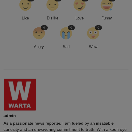
Like
Dislike
Love
Funny
0
0
0
Angry
Sad
Wow
admin
As a passionate news reporter, I am fueled by an insatiable
curiosity and an unwavering commitment to truth. With a keen eye