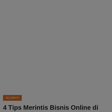
DMCA
Politik
Ekonomi
Internasional
Teknologi
Hiburan
Kesehatan
Otomotif
SELEBRITI
4 Tips Merintis Bisnis Online di