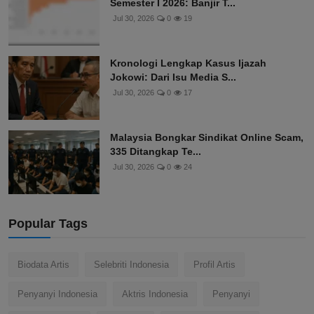
Semester I 2026: Banjir T...
Jul 30, 2026
0
19
Kronologi Lengkap Kasus Ijazah
Jokowi: Dari Isu Media S...
Jul 30, 2026
0
17
Malaysia Bongkar Sindikat Online Scam,
335 Ditangkap Te...
Jul 30, 2026
0
24
Popular Tags
Biodata Artis
Selebriti Indonesia
Profil Artis
Penyanyi Indonesia
Aktris Indonesia
Penyanyi