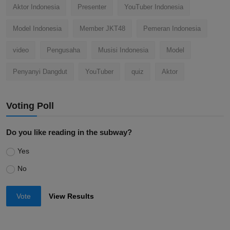
Aktor Indonesia
Presenter
YouTuber Indonesia
Model Indonesia
Member JKT48
Pemeran Indonesia
video
Pengusaha
Musisi Indonesia
Model
Penyanyi Dangdut
YouTuber
quiz
Aktor
Voting Poll
Do you like reading in the subway?
Yes
No
Vote
View Results