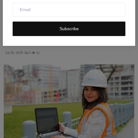
Subscribe
Profil Ryan Gosling: Karier Akting, Musik, dan Debut
MC...
Jul 28, 2026
0
11