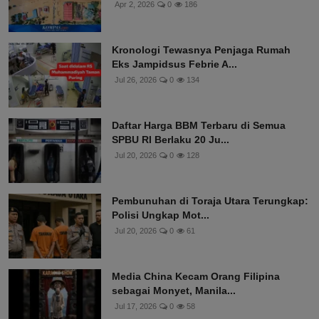
Apr 2, 2026
0
186
Kronologi Tewasnya Penjaga Rumah
Eks Jampidsus Febrie A...
Jul 26, 2026
0
134
Daftar Harga BBM Terbaru di Semua
SPBU RI Berlaku 20 Ju...
Jul 20, 2026
0
128
Pembunuhan di Toraja Utara Terungkap:
Polisi Ungkap Mot...
Jul 20, 2026
0
61
Media China Kecam Orang Filipina
sebagai Monyet, Manila...
Jul 17, 2026
0
58