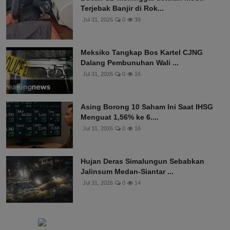
Terjebak Banjir di Rok...
Jul 31, 2026
0
39
Meksiko Tangkap Bos Kartel CJNG
Dalang Pembunuhan Wali ...
Jul 31, 2026
0
16
Asing Borong 10 Saham Ini Saat IHSG
Menguat 1,56% ke 6....
Jul 31, 2026
0
16
Hujan Deras Simalungun Sebabkan
Jalinsum Medan-Siantar ...
Jul 31, 2026
0
14