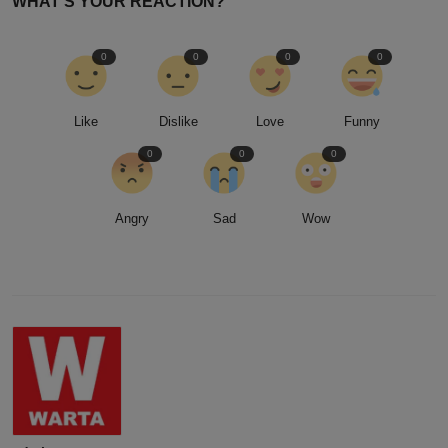
WHAT'S YOUR REACTION?
0
0
0
0
Like
Dislike
Love
Funny
0
0
0
Angry
Sad
Wow