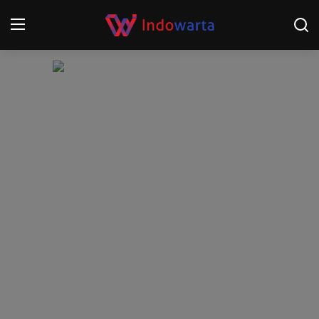
Login
Register
Home
Kompetisi Sepak Bola 2025/2026
Contact
About
Disclaimer
Peristiwa