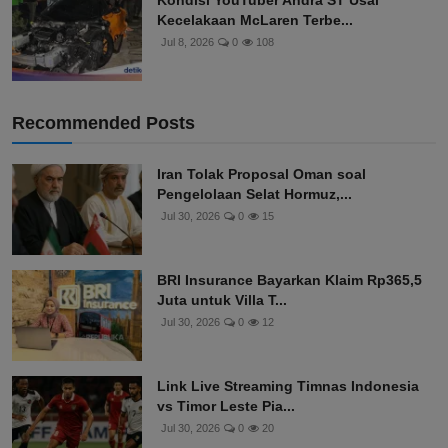
Kondisi YouTuber Andra ST Usai
Kecelakaan McLaren Terbe...
Jul 8, 2026
0
108
Recommended Posts
Iran Tolak Proposal Oman soal
Pengelolaan Selat Hormuz,...
Jul 30, 2026
0
15
BRI Insurance Bayarkan Klaim Rp365,5
Juta untuk Villa T...
Jul 30, 2026
0
12
Link Live Streaming Timnas Indonesia
vs Timor Leste Pia...
Jul 30, 2026
0
20