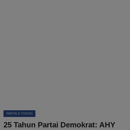
DMCA
Politik
Ekonomi
Internasional
Teknologi
Hiburan
Kesehatan
Otomotif
PARTAI & TOKOH
25 Tahun Partai Demokrat: AHY