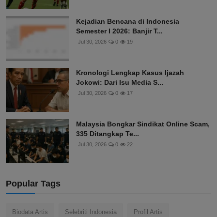
Kejadian Bencana di Indonesia
Semester I 2026: Banjir T...
Jul 30, 2026
0
19
Kronologi Lengkap Kasus Ijazah
Jokowi: Dari Isu Media S...
Jul 30, 2026
0
17
Malaysia Bongkar Sindikat Online Scam,
335 Ditangkap Te...
Jul 30, 2026
0
22
Popular Tags
Biodata Artis
Selebriti Indonesia
Profil Artis