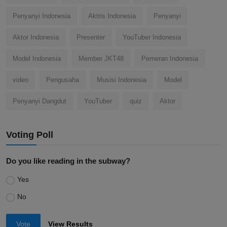
Penyanyi Indonesia
Aktris Indonesia
Penyanyi
Aktor Indonesia
Presenter
YouTuber Indonesia
Model Indonesia
Member JKT48
Pemeran Indonesia
video
Pengusaha
Musisi Indonesia
Model
Penyanyi Dangdut
YouTuber
quiz
Aktor
Voting Poll
Do you like reading in the subway?
Yes
No
Vote
View Results