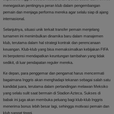
menegaskan pentingnya peran klub dalam pengembangan
pemain dan menjaga performa mereka agar selalu siap di ajang
internasional.
Selanjutnya, situasi unik terkait transfer pemain menjelang
turnamen ini menimbulkan dinamika baru dalam manajemen
klub, terutama dalam hal strategi kontrak dan perencanaan
keuangan. Klub-klub yang bisa memaksimalkan kebijakan FIFA
ini berpotensi mendapatkan keuntungan tambahan yang tidak
sedikit, di luar pendapatan reguler mereka.
Ke depan, para penggemar dan pengamat harus mencermati
bagaimana Inggris akan menghadapi tekanan sebagai salah satu
kandidat juara, terutama dalam pertandingan melawan Meksiko
yang selalu sulit saat bermain di Stadion Azteca. Sukses di
babak ini juga akan membuka peluang bagi klub-klub Inggris
menerima bonus lebih besar lagi, sehingga motivasi pemain dan
klub sangat tinggi.