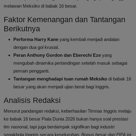
melawan Meksiko di babak 16 besar.
Faktor Kemenangan dan Tantangan
Berikutnya
Performa Harry Kane
yang kembali menjadi andalan
dengan dua gol krusial.
Peran Anthony Gordon dan Eberechi Eze
yang
mengubah dinamika pertandingan setelah masuk sebagai
pemain pengganti.
Tantangan menghadapi tuan rumah Meksiko
di babak 16
besar yang akan menjadi ujian berat bagi Inggris.
Analisis Redaksi
Menurut pandangan redaksi, keberhasilan Timnas Inggris melaju
ke babak 16 besar Piala Dunia 2026 bukan hanya soal prestasi
tim nasional, tapi juga berdampak signifikan bagi industri
sepakbola Inggris secara keseluruhan.
Bonus besar dari FIFA
ini