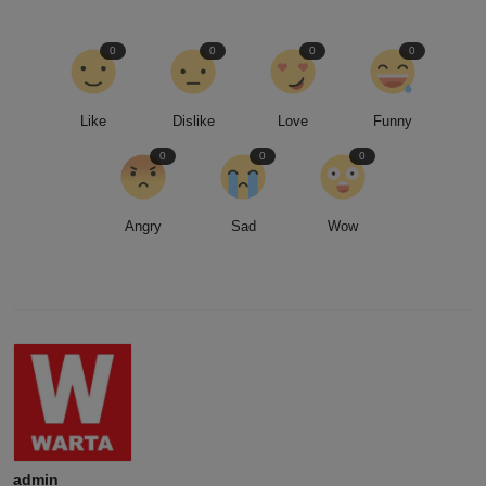
0
0
0
0
Like
Dislike
Love
Funny
0
0
0
Angry
Sad
Wow
admin