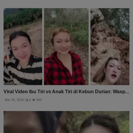
Viral Video Ibu Tiri vs Anak Tiri di Kebun Durian: Wasp...
Mar 30, 2026
0
356