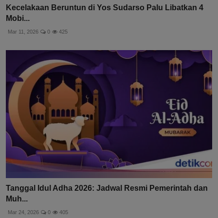
Kecelakaan Beruntun di Yos Sudarso Palu Libatkan 4
Mobi...
Mar 11, 2026
0
425
Tanggal Idul Adha 2026: Jadwal Resmi Pemerintah dan
Muh...
Mar 24, 2026
0
405