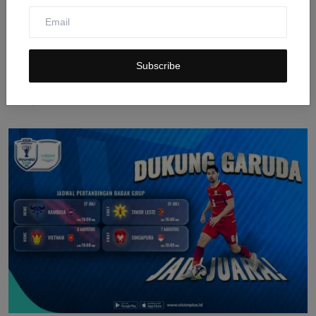
Subscribe
Link Live Streaming Timnas Indonesia vs Timor Leste
Pia...
Jul 31, 2026
0
10