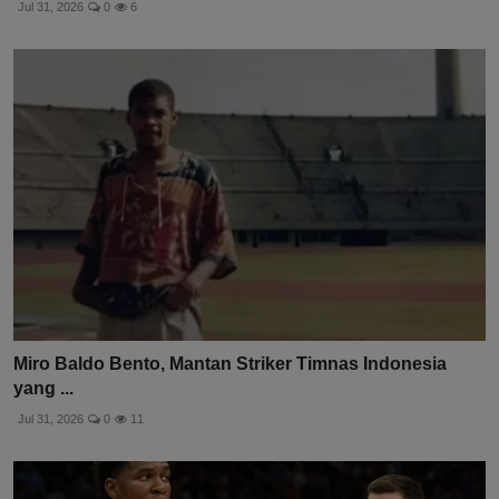
Jul 31, 2026
0
6
Miro Baldo Bento, Mantan Striker Timnas Indonesia
yang ...
Jul 31, 2026
0
11