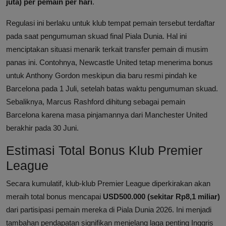
juta) per pemain per hari
.
Regulasi ini berlaku untuk klub tempat pemain tersebut terdaftar
pada saat pengumuman skuad final Piala Dunia. Hal ini
menciptakan situasi menarik terkait transfer pemain di musim
panas ini. Contohnya, Newcastle United tetap menerima bonus
untuk Anthony Gordon meskipun dia baru resmi pindah ke
Barcelona pada 1 Juli, setelah batas waktu pengumuman skuad.
Sebaliknya, Marcus Rashford dihitung sebagai pemain
Barcelona karena masa pinjamannya dari Manchester United
berakhir pada 30 Juni.
Estimasi Total Bonus Klub Premier
League
Secara kumulatif, klub-klub Premier League diperkirakan akan
meraih total bonus mencapai
USD500.000 (sekitar Rp8,1 miliar)
dari partisipasi pemain mereka di Piala Dunia 2026. Ini menjadi
tambahan pendapatan signifikan menjelang laga penting Inggris