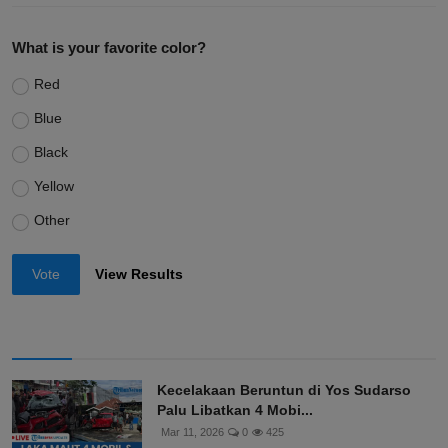
What is your favorite color?
Red
Blue
Black
Yellow
Other
Vote
View Results
Kecelakaan Beruntun di Yos Sudarso
Palu Libatkan 4 Mobi...
Mar 11, 2026
0
425