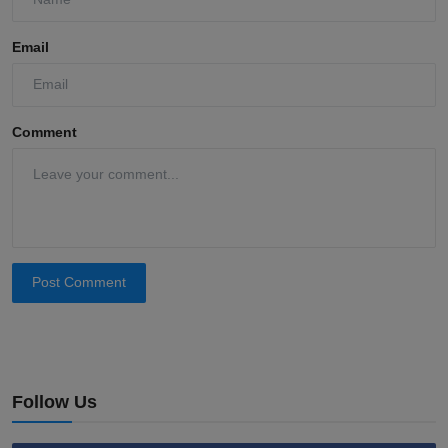
Email
Comment
Post Comment
Follow Us