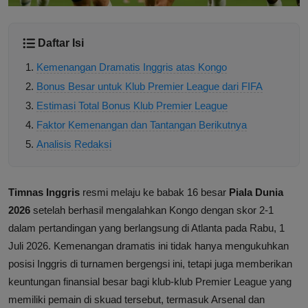
Daftar Isi
Kemenangan Dramatis Inggris atas Kongo
Bonus Besar untuk Klub Premier League dari FIFA
Estimasi Total Bonus Klub Premier League
Faktor Kemenangan dan Tantangan Berikutnya
Analisis Redaksi
Timnas Inggris
resmi melaju ke babak 16 besar
Piala Dunia
2026
setelah berhasil mengalahkan Kongo dengan skor 2-1
dalam pertandingan yang berlangsung di Atlanta pada Rabu, 1
Juli 2026. Kemenangan dramatis ini tidak hanya mengukuhkan
posisi Inggris di turnamen bergengsi ini, tetapi juga memberikan
keuntungan finansial besar bagi klub-klub Premier League yang
memiliki pemain di skuad tersebut, termasuk Arsenal dan