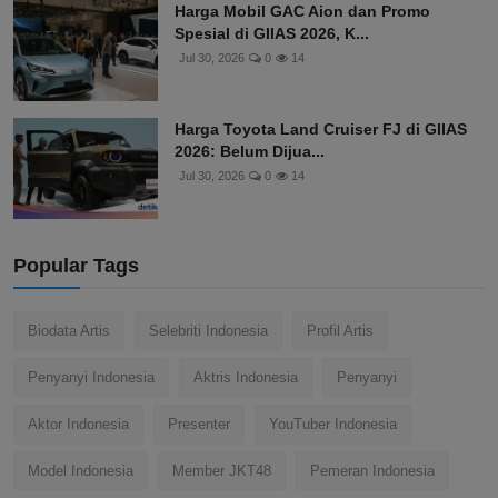
Harga Mobil GAC Aion dan Promo
Spesial di GIIAS 2026, K...
Jul 30, 2026
0
14
Harga Toyota Land Cruiser FJ di GIIAS
2026: Belum Dijua...
Jul 30, 2026
0
14
Popular Tags
Biodata Artis
Selebriti Indonesia
Profil Artis
Penyanyi Indonesia
Aktris Indonesia
Penyanyi
Aktor Indonesia
Presenter
YouTuber Indonesia
Model Indonesia
Member JKT48
Pemeran Indonesia