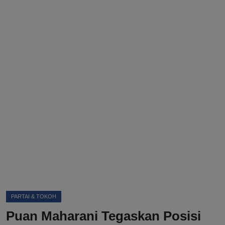
DMCA
Politik
Ekonomi
Internasional
Teknologi
Hiburan
Kesehatan
Otomotif
PARTAI & TOKOH
Puan Maharani Tegaskan Posisi