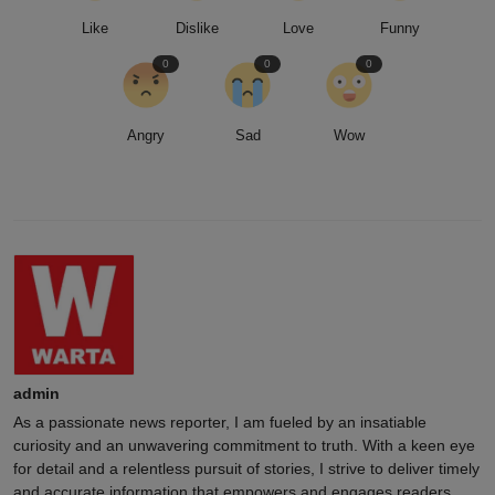
Like
Dislike
Love
Funny
0
0
0
Angry
Sad
Wow
admin
As a passionate news reporter, I am fueled by an insatiable
curiosity and an unwavering commitment to truth. With a keen eye
for detail and a relentless pursuit of stories, I strive to deliver timely
and accurate information that empowers and engages readers.