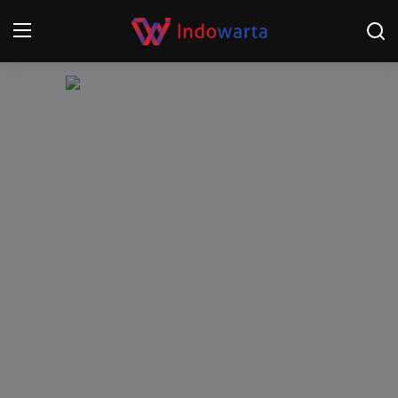
Login
Register
Home
Kompetisi Sepak Bola 2025/2026
Contact
About
Disclaimer
Peristiwa