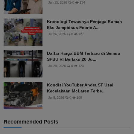
Jun 25, 2026
0
134
Kronologi Tewasnya Penjaga Rumah
Eks Jampidsus Febrie A...
Jul 26, 2026
0
127
Daftar Harga BBM Terbaru di Semua
SPBU RI Berlaku 20 Ju...
Jul 20, 2026
0
123
Kondisi YouTuber Andra ST Usai
Kecelakaan McLaren Terbe...
Jul 8, 2026
0
108
Recommended Posts