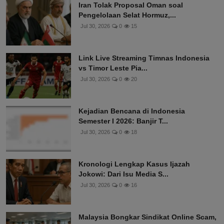
Iran Tolak Proposal Oman soal
Pengelolaan Selat Hormuz,...
Jul 30, 2026
0
15
Link Live Streaming Timnas Indonesia
vs Timor Leste Pia...
Jul 30, 2026
0
20
Kejadian Bencana di Indonesia
Semester I 2026: Banjir T...
Jul 30, 2026
0
18
Kronologi Lengkap Kasus Ijazah
Jokowi: Dari Isu Media S...
Jul 30, 2026
0
16
Malaysia Bongkar Sindikat Online Scam,