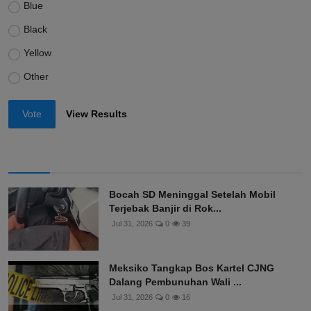
Blue
Black
Yellow
Other
Vote
View Results
Bocah SD Meninggal Setelah Mobil
Terjebak Banjir di Rok...
Jul 31, 2026
0
39
Meksiko Tangkap Bos Kartel CJNG
Dalang Pembunuhan Wali ...
Jul 31, 2026
0
16