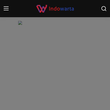
Login
Register
Home
Kompetisi Sepak Bola 2025/2026
Contact
About
Disclaimer
Peristiwa