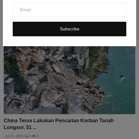
Bocah SD Meninggal Setelah Mobil Terjebak Banjir di
Rok...
Jul 31, 2026
0
39
Subscribe
China Terus Lakukan Pencarian Korban Tanah
Longsor, 51 ...
Jul 31, 2026
0
3