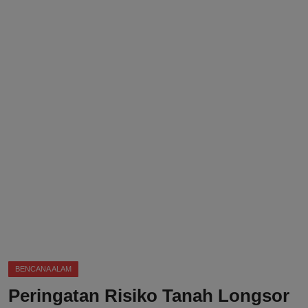
DMCA
Politik
Ekonomi
Internasional
Teknologi
Hiburan
Kesehatan
Otomotif
BENCANA ALAM
Peringatan Risiko Tanah Longsor