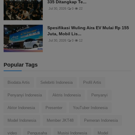
335 Ditangkap Te...
Jul 30, 2026
0
22
Spesifikasi Wuling Aira EV Mulai Rp 155
Juta, Mobil Lis...
Jul 30, 2026
0
12
Popular Tags
Biodata Artis
Selebriti Indonesia
Profil Artis
Penyanyi Indonesia
Aktris Indonesia
Penyanyi
Aktor Indonesia
Presenter
YouTuber Indonesia
Model Indonesia
Member JKT48
Pemeran Indonesia
video
Pengusaha
Musisi Indonesia
Model