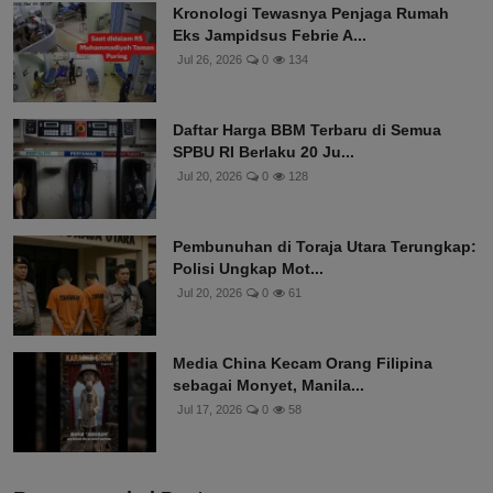
Kronologi Tewasnya Penjaga Rumah
Eks Jampidsus Febrie A...
Jul 26, 2026
0
134
Daftar Harga BBM Terbaru di Semua
SPBU RI Berlaku 20 Ju...
Jul 20, 2026
0
128
Pembunuhan di Toraja Utara Terungkap:
Polisi Ungkap Mot...
Jul 20, 2026
0
61
Media China Kecam Orang Filipina
sebagai Monyet, Manila...
Jul 17, 2026
0
58