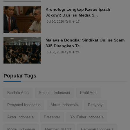
Kronologi Lengkap Kasus Ijazah
Jokowi: Dari Isu Media S...
Jul 30, 2026
0
17
Malaysia Bongkar Sindikat Online Scam,
335 Ditangkap Te...
Jul 30, 2026
0
24
Popular Tags
Biodata Artis
Selebriti Indonesia
Profil Artis
Penyanyi Indonesia
Aktris Indonesia
Penyanyi
Aktor Indonesia
Presenter
YouTuber Indonesia
Model Indonesia
Member JKT48
Pemeran Indonesia