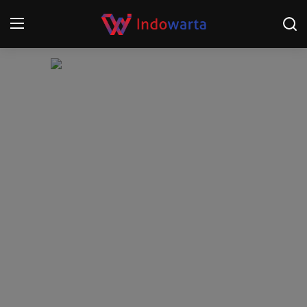
Login
Register
Home
Kompetisi Sepak Bola 2025/2026
Contact
About
Disclaimer
Peristiwa