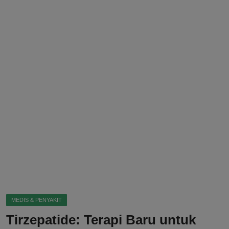
DMCA
Politik
Ekonomi
Internasional
Teknologi
Hiburan
Kesehatan
Otomotif
MEDIS & PENYAKIT
Tirzepatide: Terapi Baru untuk