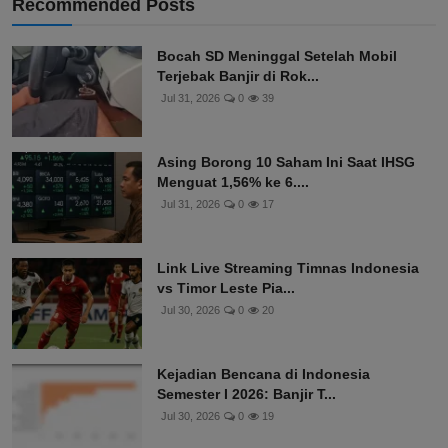
Recommended Posts
Bocah SD Meninggal Setelah Mobil
Terjebak Banjir di Rok...
Jul 31, 2026
0
39
Asing Borong 10 Saham Ini Saat IHSG
Menguat 1,56% ke 6....
Jul 31, 2026
0
17
Link Live Streaming Timnas Indonesia
vs Timor Leste Pia...
Jul 30, 2026
0
20
Kejadian Bencana di Indonesia
Semester I 2026: Banjir T...
Jul 30, 2026
0
19