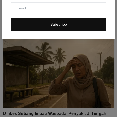
Anthony Fauci Bungkam Ditempa Pertanyaan Senat AS
soal ...
Subscribe
Jul 30, 2026
0
11
Dinkes Subang Imbau Waspadai Penyakit di Tengah