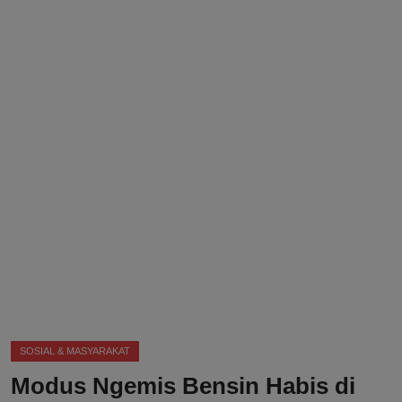
DMCA
Politik
Ekonomi
Internasional
Teknologi
Hiburan
Kesehatan
Otomotif
SOSIAL & MASYARAKAT
Modus Ngemis Bensin Habis di