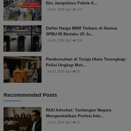
Eks Jampidsus Febrie A...
Jul 26, 2026
0
134
Daftar Harga BBM Terbaru di Semua
SPBU RI Berlaku 20 Ju...
Jul 20, 2026
0
128
Pembunuhan di Toraja Utara Terungkap:
Polisi Ungkap Mot...
Jul 20, 2026
0
61
Recommended Posts
RUU Advokat: Tantangan Negara
Mengendalikan Profesi Adv...
Jul 31, 2026
0
13