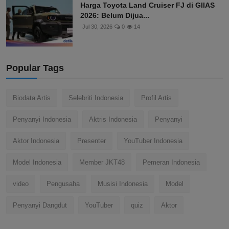
Harga Toyota Land Cruiser FJ di GIIAS
2026: Belum Dijua...
Jul 30, 2026
0
14
Popular Tags
Biodata Artis
Selebriti Indonesia
Profil Artis
Penyanyi Indonesia
Aktris Indonesia
Penyanyi
Aktor Indonesia
Presenter
YouTuber Indonesia
Model Indonesia
Member JKT48
Pemeran Indonesia
video
Pengusaha
Musisi Indonesia
Model
Penyanyi Dangdut
YouTuber
quiz
Aktor