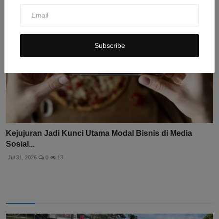
Subscribe
Kejujuran Jadi Kunci Utama Modal Bisnis di Media
Sosial...
Jul 31, 2026
0
13