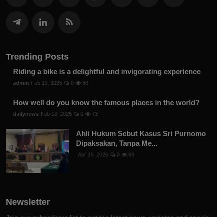
Trending Posts
Riding a bike is a delightful and invigorating experience
admin
Feb 19, 2025
0
80
How well do you know the famous places in the world?
dailynews
Feb 18, 2025
0
73
Ahli Hukum Sebut Kasus Sri Purnomo
Dipaksakan, Tanpa Me...
Apr 15, 2026
0
69
Newsletter