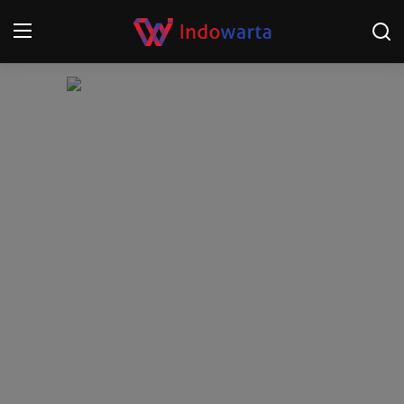
Login
Register
Home
Kompetisi Sepak Bola 2025/2026
Contact
About
Disclaimer
Peristiwa