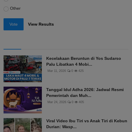
Other
Vote
View Results
Kecelakaan Beruntun di Yos Sudarso
Palu Libatkan 4 Mobi...
Mar 11, 2026
0
425
Tanggal Idul Adha 2026: Jadwal Resmi
Pemerintah dan Muh...
Mar 24, 2026
0
405
Viral Video Ibu Tiri vs Anak Tiri di Kebun
Durian: Wasp...