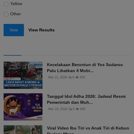
Yellow
Other
Vote
View Results
Kecelakaan Beruntun di Yos Sudarso
Palu Libatkan 4 Mobi...
Mar 11, 2026
0
425
Tanggal Idul Adha 2026: Jadwal Resmi
Pemerintah dan Muh...
Mar 24, 2026
0
405
Viral Video Ibu Tiri vs Anak Tiri di Kebun
Durian: Wasp...