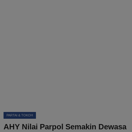
DMCA
Politik
Ekonomi
Internasional
Teknologi
Hiburan
Kesehatan
Otomotif
PARTAI & TOKOH
AHY Nilai Parpol Semakin Dewasa