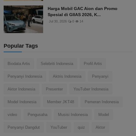
Harga Mobil GAC Aion dan Promo
Spesial di GIIAS 2026, K...
Jul 30, 2026
0
14
Popular Tags
Biodata Artis
Selebriti Indonesia
Profil Artis
Penyanyi Indonesia
Aktris Indonesia
Penyanyi
Aktor Indonesia
Presenter
YouTuber Indonesia
Model Indonesia
Member JKT48
Pemeran Indonesia
video
Pengusaha
Musisi Indonesia
Model
Penyanyi Dangdut
YouTuber
quiz
Aktor