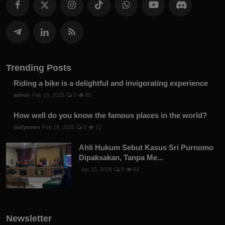
Trending Posts
Riding a bike is a delightful and invigorating experience
admin
Feb 19, 2025
0
80
How well do you know the famous places in the world?
dailynews
Feb 18, 2025
0
72
Ahli Hukum Sebut Kasus Sri Purnomo
Dipaksakan, Tanpa Me...
Apr 15, 2026
0
69
Newsletter