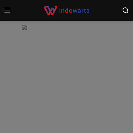
Login
Register
Home
Kompetisi Sepak Bola 2025/2026
Contact
About
Disclaimer
Peristiwa