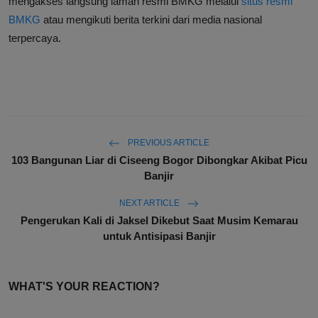
mengakses langsung laman resmi BMKG melalui
situs resmi
BMKG
atau mengikuti berita terkini dari media nasional
terpercaya.
PREVIOUS ARTICLE
103 Bangunan Liar di Ciseeng Bogor Dibongkar Akibat Picu
Banjir
NEXT ARTICLE
Pengerukan Kali di Jaksel Dikebut Saat Musim Kemarau
untuk Antisipasi Banjir
WHAT'S YOUR REACTION?