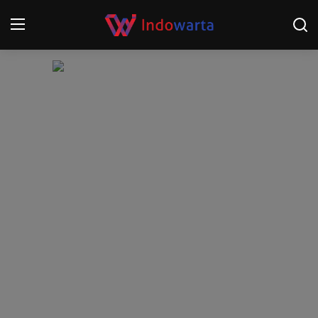
Login
Register
Home
Kompetisi Sepak Bola 2025/2026
Contact
About
Disclaimer
Peristiwa