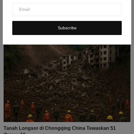
Longsor Salju di Broad Peak: Sepuluh Pendaki Hilang
dal...
Subscribe
Jul 31, 2026
0
3
Tanah Longsor di Chongqing China Tewaskan 51