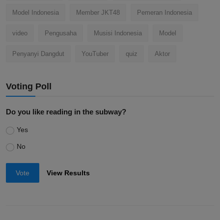
Model Indonesia
Member JKT48
Pemeran Indonesia
video
Pengusaha
Musisi Indonesia
Model
Penyanyi Dangdut
YouTuber
quiz
Aktor
Voting Poll
Do you like reading in the subway?
Yes
No
Vote
View Results