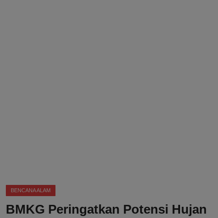
DMCA
Politik
Ekonomi
Internasional
Teknologi
Hiburan
Kesehatan
Otomotif
BENCANA ALAM
BMKG Peringatkan Potensi Hujan