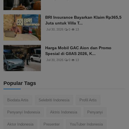
BRI Insurance Bayarkan Klaim Rp365,5
Juta untuk Villa T...
Jul 30, 2026
0
13
Harga Mobil GAC Aion dan Promo
Spesial di GIIAS 2026, K...
Jul 30, 2026
0
13
Popular Tags
Biodata Artis
Selebriti Indonesia
Profil Artis
Penyanyi Indonesia
Aktris Indonesia
Penyanyi
Aktor Indonesia
Presenter
YouTuber Indonesia