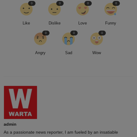
0
0
0
0
Like
Dislike
Love
Funny
0
0
0
Angry
Sad
Wow
admin
As a passionate news reporter, I am fueled by an insatiable