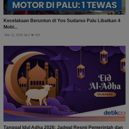
Kecelakaan Beruntun di Yos Sudarso Palu Libatkan 4
Mobi...
Mar 11, 2026
0
425
Tanggal Idul Adha 2026: Jadwal Resmi Pemerintah dan