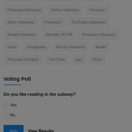
Penyanyi Indonesia
Aktris Indonesia
Penyanyi
Aktor Indonesia
Presenter
YouTuber Indonesia
Model Indonesia
Member JKT48
Pemeran Indonesia
video
Pengusaha
Musisi Indonesia
Model
Penyanyi Dangdut
YouTuber
quiz
Aktor
Voting Poll
Do you like reading in the subway?
Yes
No
Vote
View Results