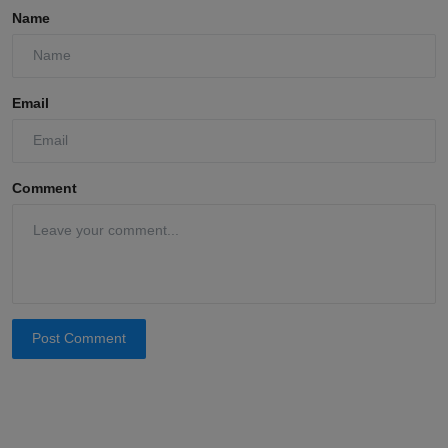
Name
Email
Comment
Post Comment