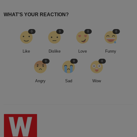
WHAT'S YOUR REACTION?
0
0
0
0
Like
Dislike
Love
Funny
0
0
0
Angry
Sad
Wow