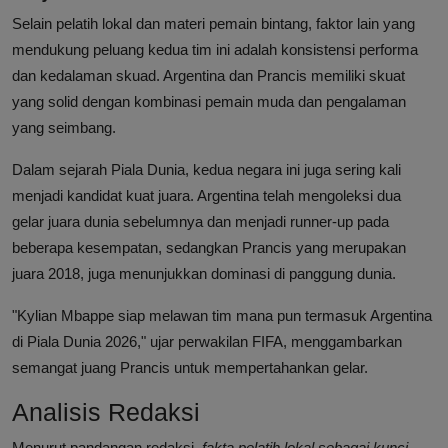
Selain pelatih lokal dan materi pemain bintang, faktor lain yang
mendukung peluang kedua tim ini adalah konsistensi performa
dan kedalaman skuad. Argentina dan Prancis memiliki skuat
yang solid dengan kombinasi pemain muda dan pengalaman
yang seimbang.
Dalam sejarah Piala Dunia, kedua negara ini juga sering kali
menjadi kandidat kuat juara. Argentina telah mengoleksi dua
gelar juara dunia sebelumnya dan menjadi runner-up pada
beberapa kesempatan, sedangkan Prancis yang merupakan
juara 2018, juga menunjukkan dominasi di panggung dunia.
"Kylian Mbappe siap melawan tim mana pun termasuk Argentina
di Piala Dunia 2026," ujar perwakilan FIFA, menggambarkan
semangat juang Prancis untuk mempertahankan gelar.
Analisis Redaksi
Menurut pandangan redaksi,
fakta pelatih lokal sebagai kunci