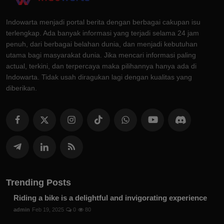
Indowarta menjadi portal berita dengan berbagai cakupan isu
terlengkap. Ada banyak informasi yang terjadi selama 24 jam
penuh, dari berbagai belahan dunia, dan menjadi kebutuhan
utama bagi masyarakat dunia. Jika mencari informasi paling
actual, terkini, dan terpercaya maka pilihannya hanya ada di
Indowarta. Tidak usah diragukan lagi dengan kualitas yang
diberikan.
Trending Posts
Riding a bike is a delightful and invigorating experience
admin
Feb 19, 2025
0
80