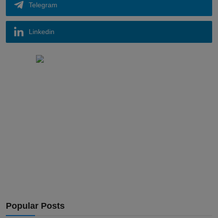
Telegram
Linkedin
Popular Posts