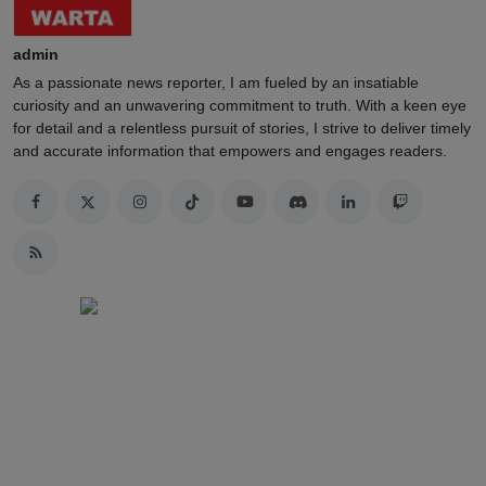
admin
As a passionate news reporter, I am fueled by an insatiable
curiosity and an unwavering commitment to truth. With a keen eye
for detail and a relentless pursuit of stories, I strive to deliver timely
and accurate information that empowers and engages readers.