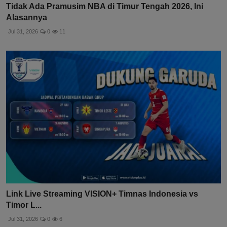
Tidak Ada Pramusim NBA di Timur Tengah 2026, Ini
Alasannya
Jul 31, 2026
0
11
Link Live Streaming VISION+ Timnas Indonesia vs
Timor L...
Jul 31, 2026
0
6