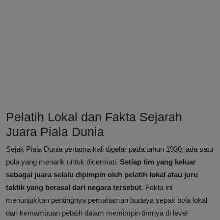
Pelatih Lokal dan Fakta Sejarah
Juara Piala Dunia
Sejak Piala Dunia pertama kali digelar pada tahun 1930, ada satu
pola yang menarik untuk dicermati.
Setiap tim yang keluar
sebagai juara selalu dipimpin oleh pelatih lokal atau juru
taktik yang berasal dari negara tersebut
. Fakta ini
menunjukkan pentingnya pemahaman budaya sepak bola lokal
dan kemampuan pelatih dalam memimpin timnya di level