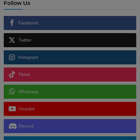
Follow Us
Facebook
Twitter
Instagram
Tiktok
Whatsapp
Youtube
Discord