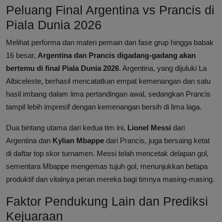
Peluang Final Argentina vs Prancis di
Piala Dunia 2026
Melihat performa dan materi pemain dari fase grup hingga babak
16 besar,
Argentina dan Prancis digadang-gadang akan
bertemu di final Piala Dunia 2026
. Argentina, yang dijuluki La
Albiceleste, berhasil mencatatkan empat kemenangan dan satu
hasil imbang dalam lima pertandingan awal, sedangkan Prancis
tampil lebih impresif dengan kemenangan bersih di lima laga.
Dua bintang utama dari kedua tim ini,
Lionel Messi
dari
Argentina dan
Kylian Mbappe
dari Prancis, juga bersaing ketat
di daftar top skor turnamen. Messi telah mencetak delapan gol,
sementara Mbappe mengemas tujuh gol, menunjukkan betapa
produktif dan vitalnya peran mereka bagi timnya masing-masing.
Faktor Pendukung Lain dan Prediksi
Kejuaraan