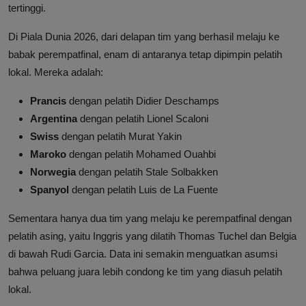
tertinggi.
Di Piala Dunia 2026, dari delapan tim yang berhasil melaju ke
babak perempatfinal, enam di antaranya tetap dipimpin pelatih
lokal. Mereka adalah:
Prancis
dengan pelatih Didier Deschamps
Argentina
dengan pelatih Lionel Scaloni
Swiss
dengan pelatih Murat Yakin
Maroko
dengan pelatih Mohamed Ouahbi
Norwegia
dengan pelatih Stale Solbakken
Spanyol
dengan pelatih Luis de La Fuente
Sementara hanya dua tim yang melaju ke perempatfinal dengan
pelatih asing, yaitu Inggris yang dilatih Thomas Tuchel dan Belgia
di bawah Rudi Garcia. Data ini semakin menguatkan asumsi
bahwa peluang juara lebih condong ke tim yang diasuh pelatih
lokal.