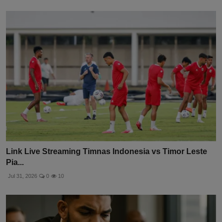
Link Live Streaming Timnas Indonesia vs Timor Leste
Pia...
Jul 31, 2026
0
10