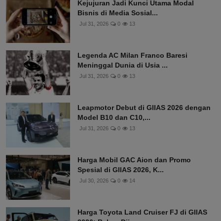
Kejujuran Jadi Kunci Utama Modal
Bisnis di Media Sosial...
Jul 31, 2026
0
13
Legenda AC Milan Franco Baresi
Meninggal Dunia di Usia ...
Jul 31, 2026
0
13
Leapmotor Debut di GIIAS 2026 dengan
Model B10 dan C10,...
Jul 31, 2026
0
13
Harga Mobil GAC Aion dan Promo
Spesial di GIIAS 2026, K...
Jul 30, 2026
0
14
Harga Toyota Land Cruiser FJ di GIIAS