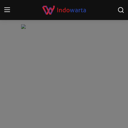
Login
Register
Home
Kompetisi Sepak Bola 2025/2026
Contact
About
Disclaimer
Peristiwa