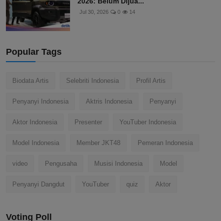
2026: Belum Dijua...
Jul 30, 2026
0
14
Popular Tags
Biodata Artis
Selebriti Indonesia
Profil Artis
Penyanyi Indonesia
Aktris Indonesia
Penyanyi
Aktor Indonesia
Presenter
YouTuber Indonesia
Model Indonesia
Member JKT48
Pemeran Indonesia
video
Pengusaha
Musisi Indonesia
Model
Penyanyi Dangdut
YouTuber
quiz
Aktor
Voting Poll