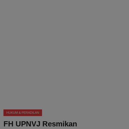
DMCA
Politik
Ekonomi
Internasional
Teknologi
Hiburan
Kesehatan
Otomotif
HUKUM & PERADILAN
FH UPNVJ Resmikan