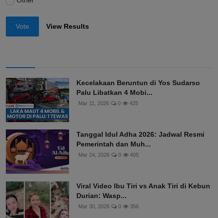
Other
Vote
View Results
Kecelakaan Beruntun di Yos Sudarso
Palu Libatkan 4 Mobi...
Mar 11, 2026
0
425
Tanggal Idul Adha 2026: Jadwal Resmi
Pemerintah dan Muh...
Mar 24, 2026
0
405
Viral Video Ibu Tiri vs Anak Tiri di Kebun
Durian: Wasp...
Mar 30, 2026
0
356