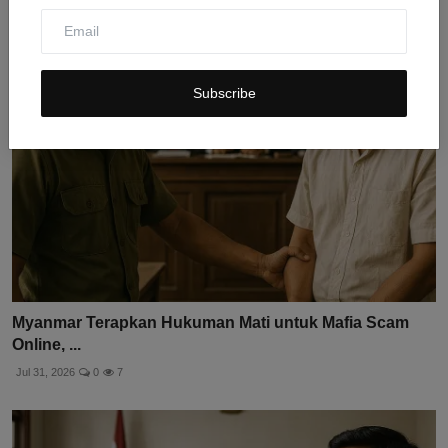
Jul 30, 2026
0
8
Subscribe
Myanmar Terapkan Hukuman Mati untuk Mafia Scam
Online, ...
Jul 31, 2026
0
7