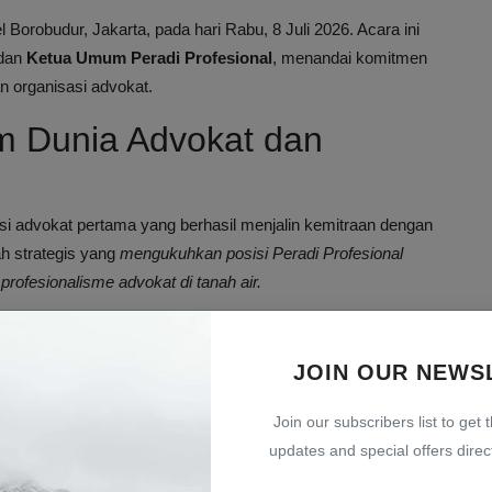
Borobudur, Jakarta, pada hari Rabu, 8 Juli 2026. Acara ini
dan
Ketua Umum Peradi Profesional
, menandai komitmen
n organisasi advokat.
m Dunia Advokat dan
sasi advokat pertama yang berhasil menjalin kemitraan dengan
ah strategis yang
mengukuhkan posisi Peradi Profesional
rofesionalisme advokat di tanah air.
a Peradi Profesional yang bersama-sama Kementerian Agama
JOIN OUR NEWS
026.
Join our subscribers list to get 
ngan Kebutuhan Bangsa
updates and special offers direct
ama ini memiliki relevansi yang tinggi dengan kebutuhan