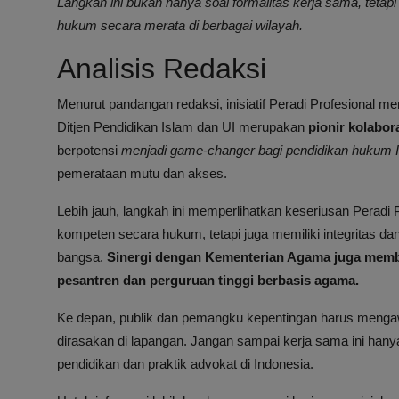
Langkah ini bukan hanya soal formalitas kerja sama, tetap
hukum secara merata di berbagai wilayah.
Analisis Redaksi
Menurut pandangan redaksi, inisiatif Peradi Profesional 
Ditjen Pendidikan Islam dan UI merupakan
pionir kolabor
berpotensi
menjadi game-changer bagi pendidikan hukum 
pemerataan mutu dan akses.
Lebih jauh, langkah ini memperlihatkan keseriusan Perad
kompeten secara hukum, tetapi juga memiliki integritas 
bangsa.
Sinergi dengan Kementerian Agama juga membu
pesantren dan perguruan tinggi berbasis agama.
Ke depan, publik dan pemangku kepentingan harus mengawa
dirasakan di lapangan. Jangan sampai kerja sama ini hanya
pendidikan dan praktik advokat di Indonesia.