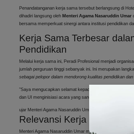
Penandatanganan kerja sama tersebut berlangsung di Hotel 
dihadiri langsung oleh
Menteri Agama Nasaruddin Umar
bersama memperkuat sinergi antara institusi pendidikan da
Kerja Sama Terbesar dala
Pendidikan
Melalui kerja sama ini, Peradi Profesional menjadi organi
jumlah perguruan tinggi sebanyak ini. Ini merupakan langk
sebagai pelopor dalam mendorong kualitas pendidikan dan p
"Saya mengucapkan selamat kepada semua pihak terutam
dan UI menginisiasi acara yang sangat penting ini,"
ujar Menteri Agama Nasaruddin Umar pada Kamis, 9 Juli 2
Relevansi Kerja Sama de
Menteri Agama Nasaruddin Umar menegaskan bahwa kerja s