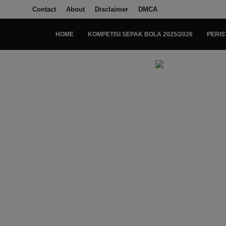
Contact
About
Disclaimer
DMCA
HOME
KOMPETISI SEPAK BOLA 2025/2026
PERIS
Login
Register
Home
Kompetisi Sepak Bola 2025/2026
Contact
About
Disclaimer
Peristiwa