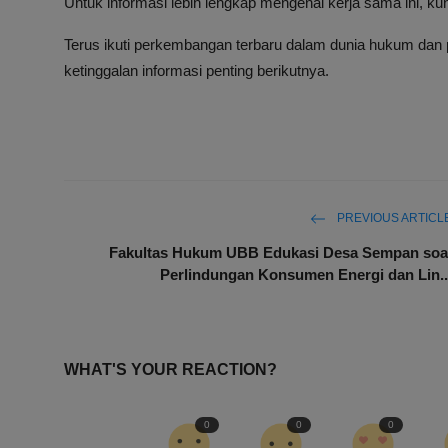
Untuk informasi lebih lengkap mengenai kerja sama ini, kunj
Terus ikuti perkembangan terbaru dalam dunia hukum dan pe
ketinggalan informasi penting berikutnya.
PREVIOUS ARTICL
Fakultas Hukum UBB Edukasi Desa Sempan soa
Perlindungan Konsumen Energi dan Lin..
WHAT'S YOUR REACTION?
0
0
0