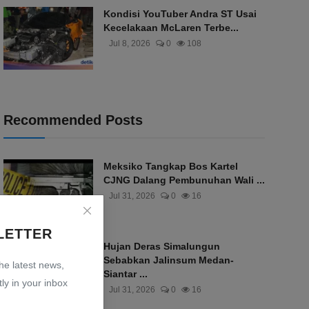
Kondisi YouTuber Andra ST Usai
Kecelakaan McLaren Terbe...
Jul 8, 2026
0
108
Recommended Posts
Meksiko Tangkap Bos Kartel
CJNG Dalang Pembunuhan Wali ...
Jul 31, 2026
0
16
LETTER
Hujan Deras Simalungun
Sebabkan Jalinsum Medan-
the latest news,
Siantar ...
ly in your inbox
Jul 31, 2026
0
16