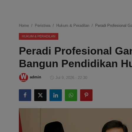
DMCA
Politik
Home
Peristiwa
Hukum & Peradilan
Peradi Profesional 
Ekonomi
HUKUM & PERADILAN
Peradi Profesional G
Internasional
Bangun Pendidikan Hu
Teknologi
Hiburan
admin
Jul 9, 2026 - 22:30
Kesehatan
Otomotif