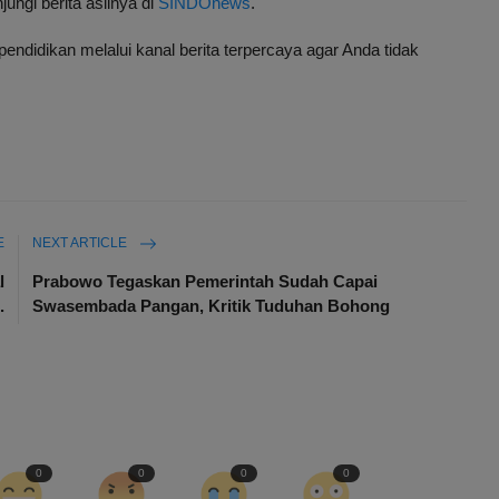
ungi berita aslinya di
SINDOnews
.
ndidikan melalui kanal berita terpercaya agar Anda tidak
E
NEXT ARTICLE
l
Prabowo Tegaskan Pemerintah Sudah Capai
.
Swasembada Pangan, Kritik Tuduhan Bohong
0
0
0
0