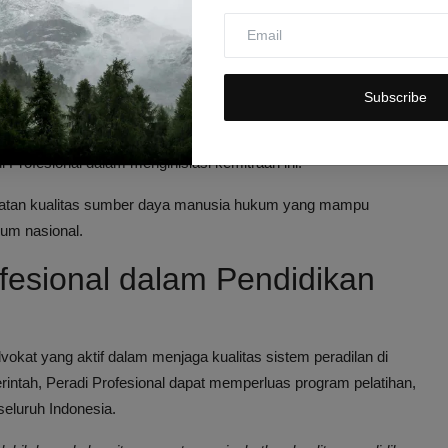
ilai sangat penting untuk menjaga sistem peradilan yang adil dan
ya.
n hukum yang berkualitas dan profesional.
Subscribe
menag turut serta memperluas akses pendidikan hukum.
erkemuka turut memberikan dukungan akademik dan riset.
Profesional dalam menginisiasi kemitraan ini.
ngkatan kualitas sumber daya manusia hukum yang mampu
um nasional.
ofesional dalam Pendidikan
dvokat yang aktif dalam menjaga kualitas sistem peradilan di
rintah, Peradi Profesional dapat memperluas program pelatihan,
seluruh Indonesia.