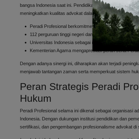
bangsa Indonesia saat ini. Pendidikan hukum yang kuat din
meningkatkan kualitas advokat dalam menjalankan perann
Peradi Profesional berkomitmen membangun pendidika
112 perguruan tinggi negeri dan swasta di bawah Ke
Universitas Indonesia sebagai institusi pendidikan t
Kementerian Agama mengapresiasi peran serta Peradi 
Dengan adanya sinergi ini, diharapkan akan terjadi peni
menjawab tantangan zaman serta memperkuat sistem huk
Peran Strategis Peradi Pr
Hukum
Peradi Profesional selama ini dikenal sebagai organisasi a
Indonesia. Dengan dukungan institusi pendidikan dan peme
sertifikasi, dan pengembangan profesionalisme advokat di 