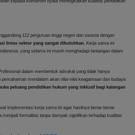
i lebih kepada komitmen nyata meningkatkan kualitas pendidikan
menggandeng 112 perguruan tinggi negeri dan swasta dengan
asi lintas sektor yang sangat dibutuhkan
. Kerja sama ini
Indonesia
, yang selama ini masih menghadapi tantangan dalam
i Profesional dalam membentuk advokat yang tidak hanya
dan pemahaman mendalam akan nilai-nilai keagamaan dan budaya
ka peluang pendidikan hukum yang inklusif bagi kalangan
l implementasi kerja sama ini agar hasilnya benar-benar
 menjadi formalitas tanpa dampak signifikan terhadap kualitas