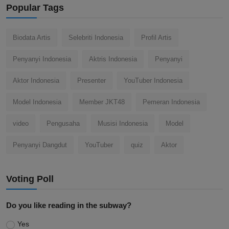
Popular Tags
Biodata Artis
Selebriti Indonesia
Profil Artis
Penyanyi Indonesia
Aktris Indonesia
Penyanyi
Aktor Indonesia
Presenter
YouTuber Indonesia
Model Indonesia
Member JKT48
Pemeran Indonesia
video
Pengusaha
Musisi Indonesia
Model
Penyanyi Dangdut
YouTuber
quiz
Aktor
Voting Poll
Do you like reading in the subway?
Yes