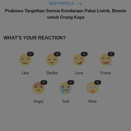
NEXT ARTICLE
Prabowo Targetkan Semua Kendaraan Pakai Listrik, Bensin
untuk Orang Kaya
WHAT'S YOUR REACTION?
0
0
0
0
Like
Dislike
Love
Funny
0
0
0
Angry
Sad
Wow