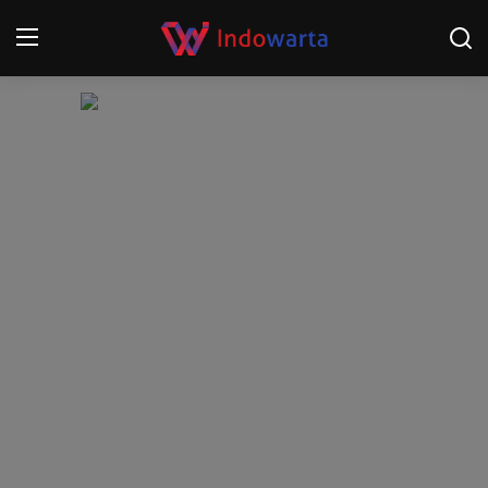
Login
Register
Home
Kompetisi Sepak Bola 2025/2026
Contact
About
Disclaimer
Peristiwa