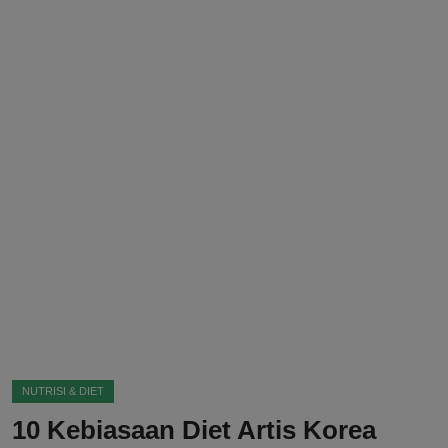
DMCA
Politik
Ekonomi
Internasional
Teknologi
Hiburan
Kesehatan
Otomotif
NUTRISI & DIET
10 Kebiasaan Diet Artis Korea