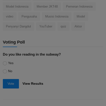
Model Indonesia
Member JKT48
Pemeran Indonesia
video
Pengusaha
Musisi Indonesia
Model
Penyanyi Dangdut
YouTuber
quiz
Aktor
Voting Poll
Do you like reading in the subway?
Yes
No
Vote
View Results