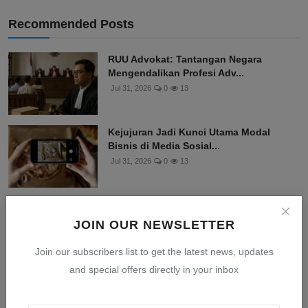
Recommended Posts
RUU Advokat: Tantangan Negara
Mengendalikan Profesi Adv...
Jul 31, 2026
0
13
Kejujuran Jadi Kunci Utama Modal
Bisnis di Media Sosial...
Jul 31, 2026
0
13
Leapmotor Debut di GIIAS 2026 dengan
Model B10 dan C10,...
JOIN OUR NEWSLETTER
Jul 31, 2026
0
13
Join our subscribers list to get the latest news, updates
and special offers directly in your inbox
BRI Insurance Bayarkan Klaim Rp365,5
Juta untuk Villa T...
Jul 30, 2026
0
13