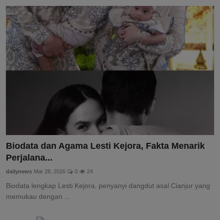
DMCA
Politik
Ekonomi
Internasional
Teknologi
Hiburan
Biodata dan Agama Lesti Kejora, Fakta Menarik
Kesehatan
Perjalana...
dailynews
Mar 28, 2026
0
24
Otomotif
Biodata lengkap Lesti Kejora, penyanyi dangdut asal Cianjur yang
memukau dengan ...