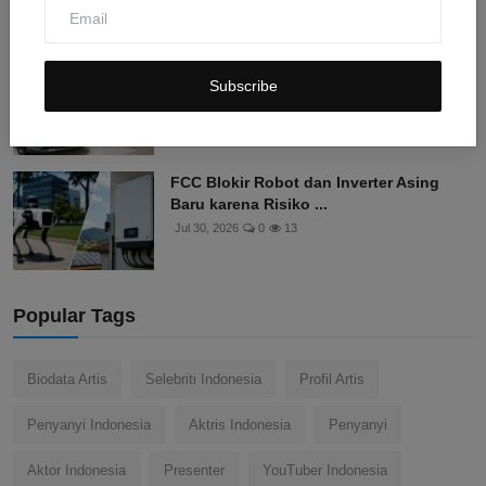
Harga Mobil GAC Aion dan Promo
Subscribe
Spesial di GIIAS 2026, K...
Jul 30, 2026
0
13
FCC Blokir Robot dan Inverter Asing
Baru karena Risiko ...
Jul 30, 2026
0
13
Popular Tags
Biodata Artis
Selebriti Indonesia
Profil Artis
Penyanyi Indonesia
Aktris Indonesia
Penyanyi
Aktor Indonesia
Presenter
YouTuber Indonesia