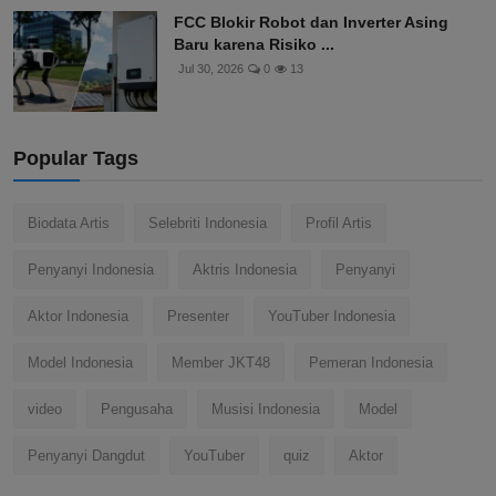
FCC Blokir Robot dan Inverter Asing
Baru karena Risiko ...
Jul 30, 2026
0
13
Popular Tags
Biodata Artis
Selebriti Indonesia
Profil Artis
Penyanyi Indonesia
Aktris Indonesia
Penyanyi
Aktor Indonesia
Presenter
YouTuber Indonesia
Model Indonesia
Member JKT48
Pemeran Indonesia
video
Pengusaha
Musisi Indonesia
Model
Penyanyi Dangdut
YouTuber
quiz
Aktor