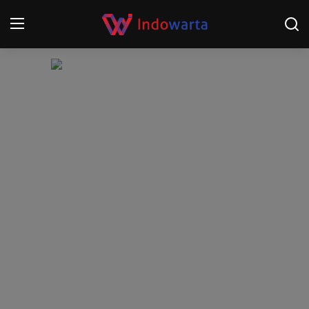
Login
Register
Home
Kompetisi Sepak Bola 2025/2026
Contact
About
Disclaimer
Peristiwa