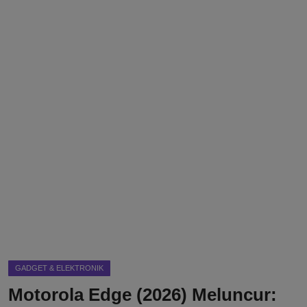
DMCA
Politik
Ekonomi
Internasional
Teknologi
Hiburan
Kesehatan
Otomotif
GADGET & ELEKTRONIK
Motorola Edge (2026) Meluncur: