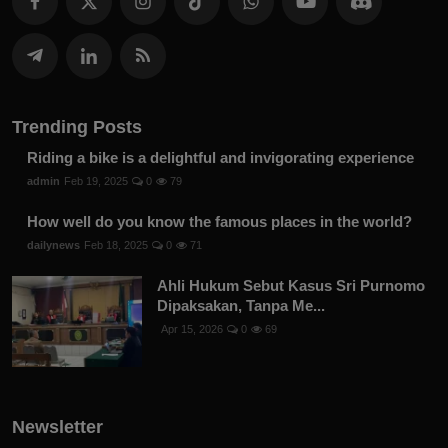
Trending Posts
Riding a bike is a delightful and invigorating experience
admin
Feb 19, 2025
0
79
How well do you know the famous places in the world?
dailynews
Feb 18, 2025
0
71
Ahli Hukum Sebut Kasus Sri Purnomo
Dipaksakan, Tanpa Me...
Apr 15, 2026
0
69
Newsletter