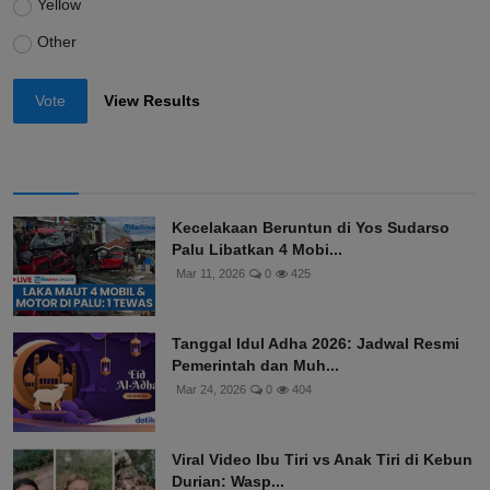
Yellow
Other
Vote
View Results
Kecelakaan Beruntun di Yos Sudarso
Palu Libatkan 4 Mobi...
Mar 11, 2026
0
425
Tanggal Idul Adha 2026: Jadwal Resmi
Pemerintah dan Muh...
Mar 24, 2026
0
404
Viral Video Ibu Tiri vs Anak Tiri di Kebun
Durian: Wasp...