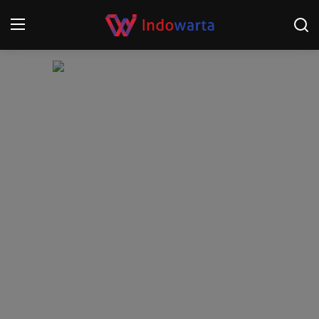
Login
Register
Home
Kompetisi Sepak Bola 2025/2026
Contact
About
Disclaimer
Peristiwa