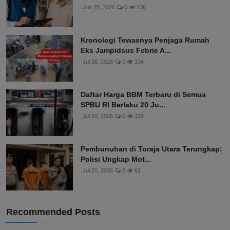
Jun 25, 2026
0
136
Kronologi Tewasnya Penjaga Rumah
Eks Jampidsus Febrie A...
Jul 26, 2026
0
134
Daftar Harga BBM Terbaru di Semua
SPBU RI Berlaku 20 Ju...
Jul 20, 2026
0
128
Pembunuhan di Toraja Utara Terungkap:
Polisi Ungkap Mot...
Jul 20, 2026
0
61
Recommended Posts