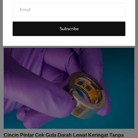
POCO M8 Power Resmi Bocor: Baterai 8.000 mAh dan
Layar ...
Subscribe
Jul 28, 2026
0
9
Cincin Pintar Cek Gula Darah Lewat Keringat Tanpa