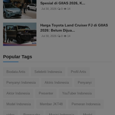
Spesial di GIIAS 2026, K...
Jul 30, 2026
0
14
Harga Toyota Land Cruiser FJ di GIIAS
2026: Belum Dijua...
Jul 30, 2026
0
14
Popular Tags
Biodata Artis
Selebriti Indonesia
Profil Artis
Penyanyi Indonesia
Aktris Indonesia
Penyanyi
Aktor Indonesia
Presenter
YouTuber Indonesia
Model Indonesia
Member JKT48
Pemeran Indonesia
video
Pengusaha
Musisi Indonesia
Model