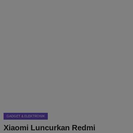
DMCA
Politik
Ekonomi
Internasional
Teknologi
Hiburan
Kesehatan
Otomotif
GADGET & ELEKTRONIK
Xiaomi Luncurkan Redmi