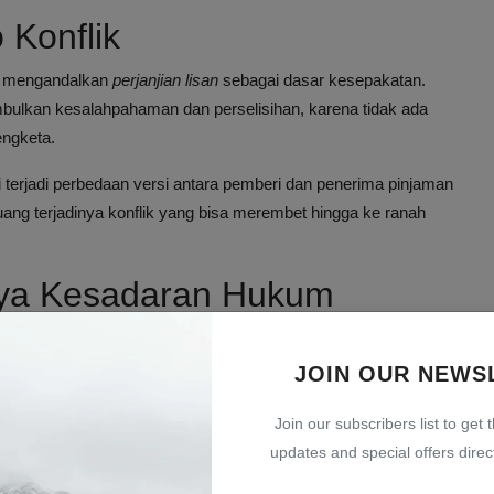
 Konflik
ih mengandalkan
perjanjian lisan
sebagai dasar kesepakatan.
nimbulkan kesalahpahaman dan perselisihan, karena tidak ada
engketa.
i terjadi perbedaan versi antara pemberi dan penerima pinjaman
uang terjadinya konflik yang bisa merembet hingga ke ranah
nya Kesadaran Hukum
di daerah-daerah dengan akses terbatas terhadap informasi
JOIN OUR NEWS
yaan dan hubungan personal, sehingga perjanjian tertulis
Join our subscribers list to get 
rlu.
updates and special offers direct
l, membuat masyarakat enggan untuk membuat perjanjian