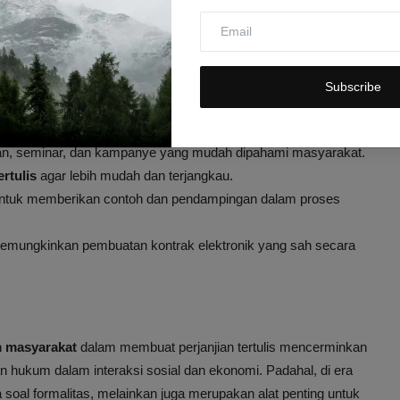
mungkin timbul akibat perjanjian lisan.
katkan Kesadaran
Subscribe
lakukan langkah-langkah strategis yang fokus pada peningkatan
 dilakukan antara lain:
an, seminar, dan kampanye yang mudah dipahami masyarakat.
rtulis
agar lebih mudah dan terjangkau.
ntuk memberikan contoh dan pendampingan dalam proses
g memungkinkan pembuatan kontrak elektronik yang sah secara
 masyarakat
dalam membuat perjanjian tertulis mencerminkan
hukum dalam interaksi sosial dan ekonomi. Padahal, di era
a soal formalitas, melainkan juga merupakan alat penting untuk