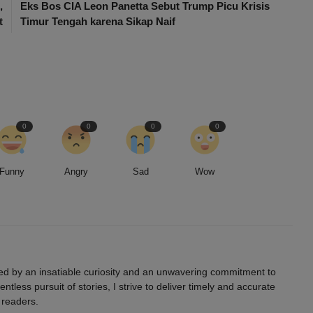
,
Eks Bos CIA Leon Panetta Sebut Trump Picu Krisis
t
Timur Tengah karena Sikap Naif
0
0
0
0
Funny
Angry
Sad
Wow
led by an insatiable curiosity and an unwavering commitment to
entless pursuit of stories, I strive to deliver timely and accurate
 readers.