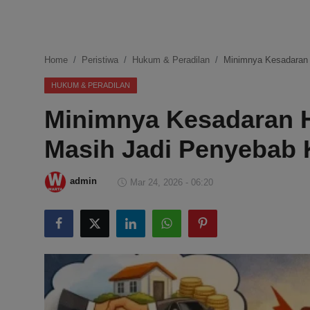
DMCA
Politik
Home
Peristiwa
Hukum & Peradilan
Minimnya Kesadaran 
Ekonomi
HUKUM & PERADILAN
Minimnya Kesadaran H
Internasional
Masih Jadi Penyebab 
Teknologi
Hiburan
admin
Mar 24, 2026 - 06:20
Kesehatan
Otomotif