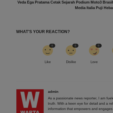
Veda Ega Pratama Cetak Sejarah Podium Moto3 Brasil
Media Italia Puji Heba
WHAT'S YOUR REACTION?
0
0
0
Like
Dislike
Love
admin
As a passionate news reporter, I am fue
truth. With a keen eye for detail and a rel
information that empowers and engages