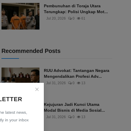
Pembunuhan di Toraja Utara
Terungkap: Polisi Ungkap Mot...
Jul 20, 2026
0
61
Recommended Posts
RUU Advokat: Tantangan Negara
Mengendalikan Profesi Adv...
Jul 31, 2026
0
13
LETTER
Kejujuran Jadi Kunci Utama
Modal Bisnis di Media Sosial...
the latest news,
Jul 31, 2026
0
13
ly in your inbox