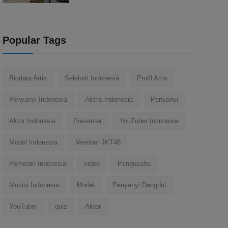
Popular Tags
Biodata Artis
Selebriti Indonesia
Profil Artis
Penyanyi Indonesia
Aktris Indonesia
Penyanyi
Aktor Indonesia
Presenter
YouTuber Indonesia
Model Indonesia
Member JKT48
Pemeran Indonesia
video
Pengusaha
Musisi Indonesia
Model
Penyanyi Dangdut
YouTuber
quiz
Aktor