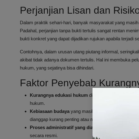
Perjanjian Lisan dan Risiko
Dalam praktik sehari-hari, banyak masyarakat yang mas
Padahal, perjanjian tanpa bukti tertulis sangat rentan me
bukti konkret yang dapat dijadikan rujukan apabila terjadi s
Contohnya, dalam urusan utang piutang informal, seringkal
akibat tidak adanya dokumen tertulis. Hal ini membuka pel
hukum, yang sejatinya bisa dihindari.
Faktor Penyebab Kurang
Kurangnya edukasi hukum
di masyarakat terutama 
hukum.
Kebiasaan budaya
yang masih mengutamakan keperca
dianggap kurang penting atau malah dianggap tidak pe
Proses administratif yang dianggap rumit
dan maha
secara resmi.