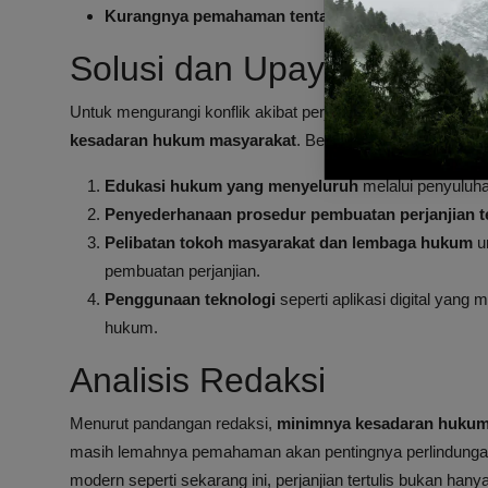
Kurangnya pemahaman tentang risiko hukum
yang 
Solusi dan Upaya Mening
Untuk mengurangi konflik akibat perjanjian lisan, perlu di
kesadaran hukum masyarakat
. Beberapa upaya yang bisa
Edukasi hukum yang menyeluruh
melalui penyuluh
Penyederhanaan prosedur pembuatan perjanjian te
Pelibatan tokoh masyarakat dan lembaga hukum
u
pembuatan perjanjian.
Penggunaan teknologi
seperti aplikasi digital yan
hukum.
Analisis Redaksi
Menurut pandangan redaksi,
minimnya kesadaran hukum
masih lemahnya pemahaman akan pentingnya perlindungan 
modern seperti sekarang ini, perjanjian tertulis bukan hany