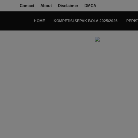
Contact
About
Disclaimer
DMCA
HOME
KOMPETISI SEPAK BOLA 2025/2026
PERIS
Login
Register
Home
Kompetisi Sepak Bola 2025/2026
Contact
About
Disclaimer
Peristiwa