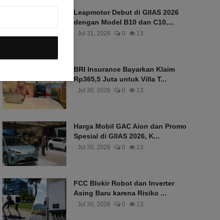
Leapmotor Debut di GIIAS 2026
dengan Model B10 dan C10,...
Jul 31, 2026
0
13
BRI Insurance Bayarkan Klaim
Rp365,5 Juta untuk Villa T...
Jul 30, 2026
0
13
Harga Mobil GAC Aion dan Promo
Spesial di GIIAS 2026, K...
Jul 30, 2026
0
13
FCC Blokir Robot dan Inverter
Asing Baru karena Risiko ...
Jul 30, 2026
0
13