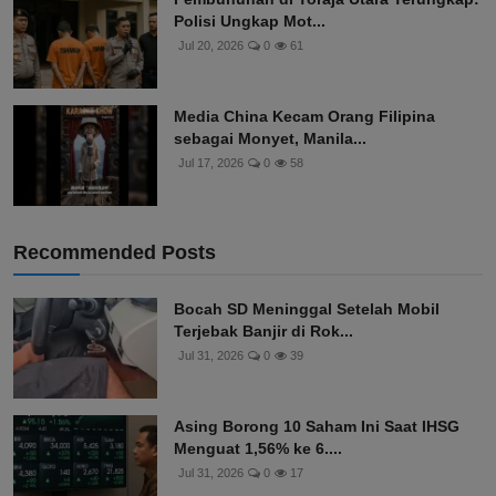
Polisi Ungkap Mot...
Jul 20, 2026
0
61
Media China Kecam Orang Filipina
sebagai Monyet, Manila...
Jul 17, 2026
0
58
Recommended Posts
Bocah SD Meninggal Setelah Mobil
Terjebak Banjir di Rok...
Jul 31, 2026
0
39
Asing Borong 10 Saham Ini Saat IHSG
Menguat 1,56% ke 6....
Jul 31, 2026
0
17