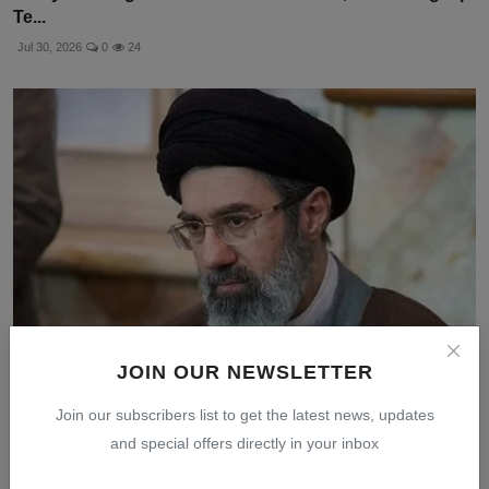
Te...
Jul 30, 2026
0
24
JOIN OUR NEWSLETTER
CIA dan Mossad Kesulitan Melacak Mojtaba Khamenei
Join our subscribers list to get the latest news, updates
karen...
and special offers directly in your inbox
Jul 30, 2026
0
8