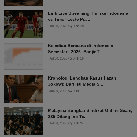
Link Live Streaming Timnas Indonesia
vs Timor Leste Pia...
Jul 30, 2026
0
20
Kejadian Bencana di Indonesia
Semester I 2026: Banjir T...
Jul 30, 2026
0
19
Kronologi Lengkap Kasus Ijazah
Jokowi: Dari Isu Media S...
Jul 30, 2026
0
17
Malaysia Bongkar Sindikat Online Scam,
335 Ditangkap Te...
Jul 30, 2026
0
24