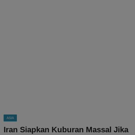
DMCA
Politik
Ekonomi
Internasional
Teknologi
Hiburan
Kesehatan
Otomotif
ASIA
Iran Siapkan Kuburan Massal Jika