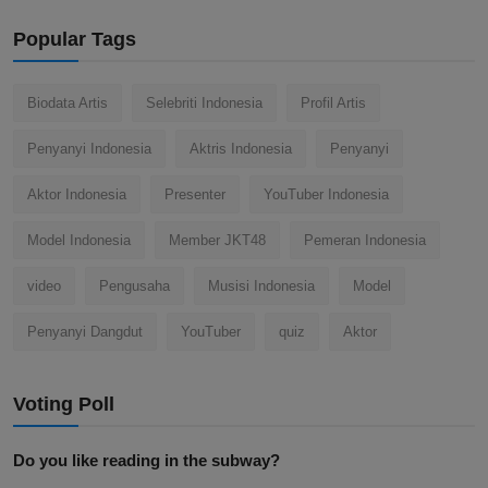
Popular Tags
Biodata Artis
Selebriti Indonesia
Profil Artis
Penyanyi Indonesia
Aktris Indonesia
Penyanyi
Aktor Indonesia
Presenter
YouTuber Indonesia
Model Indonesia
Member JKT48
Pemeran Indonesia
video
Pengusaha
Musisi Indonesia
Model
Penyanyi Dangdut
YouTuber
quiz
Aktor
Voting Poll
Do you like reading in the subway?