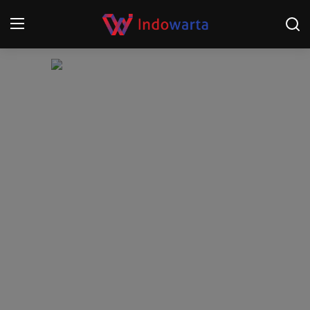
Login
Register
Home
Kompetisi Sepak Bola 2025/2026
Contact
About
Disclaimer
Peristiwa