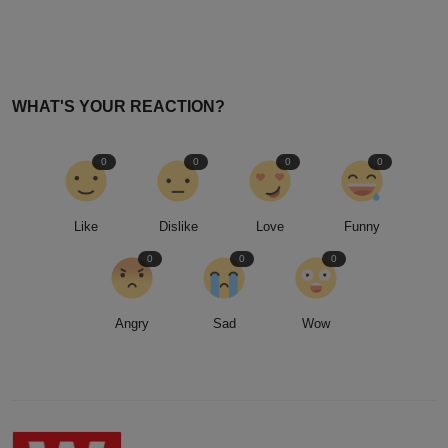
WHAT'S YOUR REACTION?
0
0
0
0
Like
Dislike
Love
Funny
0
0
0
Angry
Sad
Wow