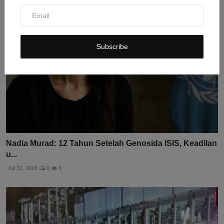
Subscribe
Nadia Murad: 12 Tahun Setelah Genosida ISIS, Keadilan
u...
Jul 31, 2026
0
8