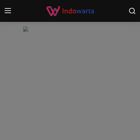
Login
Register
Home
Kompetisi Sepak Bola 2025/2026
Contact
About
Disclaimer
Peristiwa