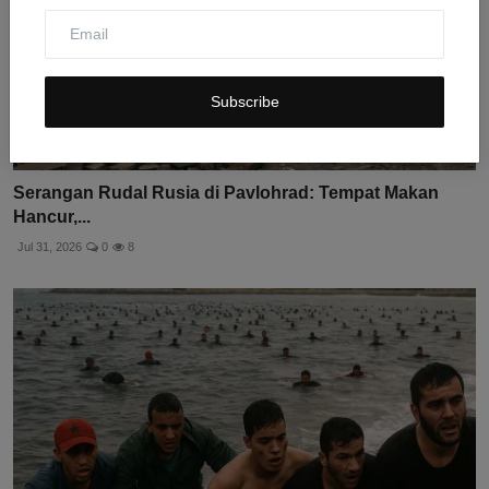
Subscribe
Serangan Rudal Rusia di Pavlohrad: Tempat Makan
Hancur,...
Jul 31, 2026
0
8