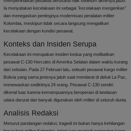
memperlihatkan pesawat berusaha naik sebelum akhirnya jatuh.
Ia menyatakan kecelakaan ini sebagai
"kecelakaan mengerikan"
dan menegaskan pentingnya modernisasi peralatan militer
Kolombia, meskipun tidak secara langsung mengaitkan
kecelakaan dengan kondisi pesawat.
Konteks dan Insiden Serupa
Kecelakaan ini merupakan insiden kedua yang melibatkan
pesawat C-130 Hercules di Amerika Selatan dalam waktu kurang
dari sebulan. Pada 27 Februari lalu, sebuah pesawat kargo militer
Bolivia yang sama jenisnya jatuh saat mendarat di dekat La Paz,
menewaskan sedikitnya 24 orang. Pesawat C-130 sendiri
dikenal luas karena kemampuannya beroperasi di landasan
udara darurat dan banyak digunakan oleh militer di seluruh dunia.
Analisis Redaksi
Menurut pandangan redaksi, tragedi ini bukan hanya kehilangan
besar bagi militer Kolombia, tetapi juga menjadi peringatan keras