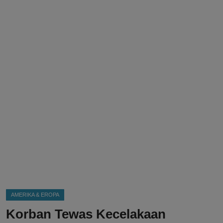
DMCA
Politik
Ekonomi
Internasional
Teknologi
Hiburan
Kesehatan
Otomotif
AMERIKA & EROPA
Korban Tewas Kecelakaan