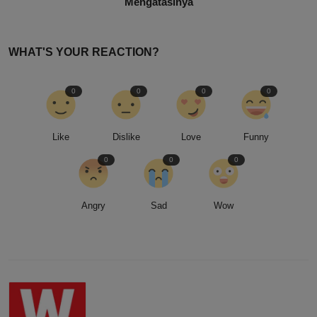
Mengatasinya
WHAT'S YOUR REACTION?
0
0
0
0
Like
Dislike
Love
Funny
0
0
0
Angry
Sad
Wow