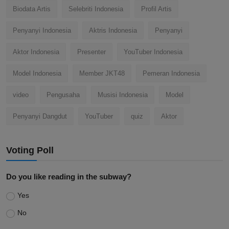
Biodata Artis
Selebriti Indonesia
Profil Artis
Penyanyi Indonesia
Aktris Indonesia
Penyanyi
Aktor Indonesia
Presenter
YouTuber Indonesia
Model Indonesia
Member JKT48
Pemeran Indonesia
video
Pengusaha
Musisi Indonesia
Model
Penyanyi Dangdut
YouTuber
quiz
Aktor
Voting Poll
Do you like reading in the subway?
Yes
No