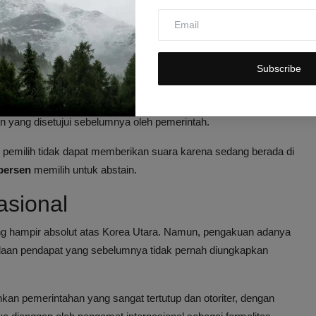
kandidat resmi yang diajukan pemerintah, menunjukkan sedikit
g-un.
 Pemilu di Korea Utara
Subscribe
7 perwakilan
dari berbagai kalangan seperti pekerja, petani,
ggota Majelis Rakyat Tertinggi. Proses pemilihan ini sangat
an yang disetujui sebelumnya oleh pemerintah.
pemilih tidak dapat memberikan suara karena sedang berada di
persen
memilih untuk abstain.
asional
 hampir absolut atas Korea Utara. Namun, pengakuan adanya
bedaan pendapat yang sebelumnya tidak pernah diungkapkan
kan pemerintahan yang sangat tertutup dan otoriter, dengan