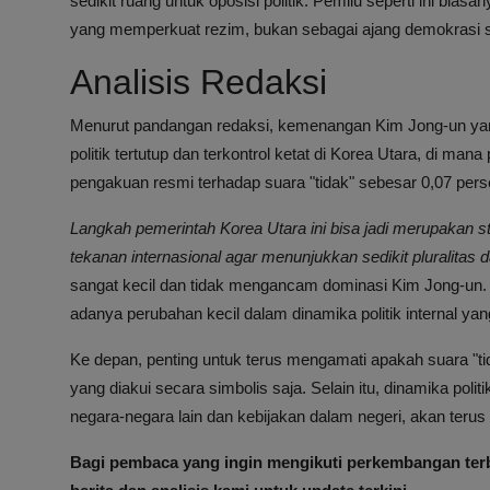
sedikit ruang untuk oposisi politik. Pemilu seperti ini bias
yang memperkuat rezim, bukan sebagai ajang demokrasi se
Analisis Redaksi
Menurut pandangan redaksi, kemenangan Kim Jong-un yan
politik tertutup dan terkontrol ketat di Korea Utara, di man
pengakuan resmi terhadap suara "tidak" sebesar 0,07 pers
Langkah pemerintah Korea Utara ini bisa jadi merupakan s
tekanan internasional agar menunjukkan sedikit pluralitas
sangat kecil dan tidak mengancam dominasi Kim Jong-un. Na
adanya perubahan kecil dalam dinamika politik internal yan
Ke depan, penting untuk terus mengamati apakah suara "ti
yang diakui secara simbolis saja. Selain itu, dinamika po
negara-negara lain dan kebijakan dalam negeri, akan terus 
Bagi pembaca yang ingin mengikuti perkembangan terbar