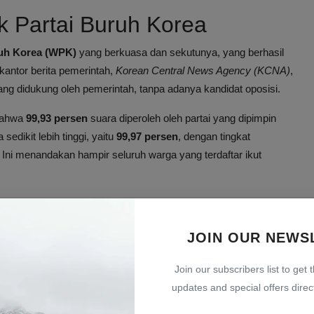
 Partai Buruh Korea
ruh Korea (WPK)
yang berkuasa dan sekutunya, yang berhasil
kantor berita pemerintah,
Korean Central News Agency (KCNA)
,
t yang didukung oleh pemerintah, tanpa adanya kandidat oposisi.
bahwa
99,93 persen
suara diperoleh oleh partai yang dipimpin
dikit lebih tinggi, yaitu
99,97 persen
, dengan tingkat
. Ini menandakan hampir seluruh warga yang terdaftar ikut
iapa yang Memilih?
rikan kepada Kim Jong-un dan partainya. Ini bukan suara untuk
JOIN OUR NEWS
l dalam pemilu tersebut. Pemilih hanya diberi pilihan untuk
Join our subscribers list to get 
emerintah.
updates and special offers direct
uara "tidak" ini untuk pertama kalinya sejak tahun 1957.
Suara