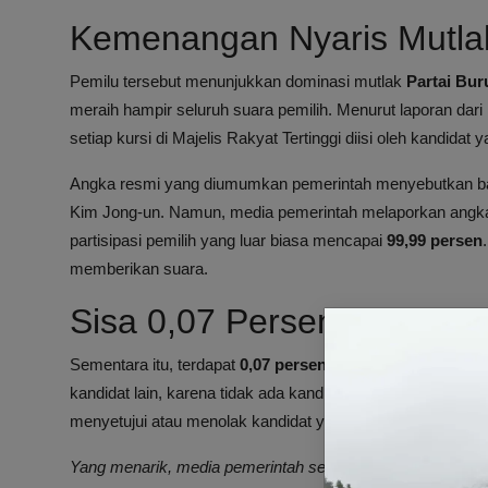
Kemenangan Nyaris Mutlak
Pemilu tersebut menunjukkan dominasi mutlak
Partai Bu
meraih hampir seluruh suara pemilih. Menurut laporan dari 
setiap kursi di Majelis Rakyat Tertinggi diisi oleh kandida
Angka resmi yang diumumkan pemerintah menyebutkan 
Kim Jong-un. Namun, media pemerintah melaporkan angka se
partisipasi pemilih yang luar biasa mencapai
99,99 persen
memberikan suara.
Sisa 0,07 Persen Suara: S
Sementara itu, terdapat
0,07 persen suara
yang tidak dibe
kandidat lain, karena tidak ada kandidat oposisi yang muncu
menyetujui atau menolak kandidat yang telah ditetapkan p
Yang menarik, media pemerintah secara terbuka mengakui s