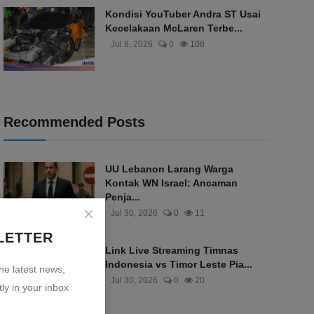
Kondisi YouTuber Andra ST Usai
Kecelakaan McLaren Terbe...
Jul 8, 2026
0
108
Recommended Posts
UU Lebanon Larang Warga
Kontak WN Israel: Ancaman
Penja...
Jul 30, 2026
0
11
LETTER
Link Live Streaming Timnas
Indonesia vs Timor Leste Pia...
the latest news,
Jul 30, 2026
0
20
ly in your inbox