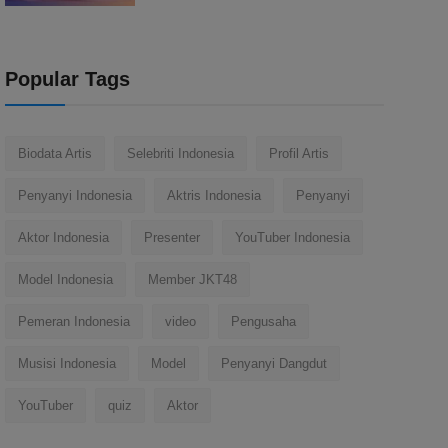
Popular Tags
Biodata Artis
Selebriti Indonesia
Profil Artis
Penyanyi Indonesia
Aktris Indonesia
Penyanyi
Aktor Indonesia
Presenter
YouTuber Indonesia
Model Indonesia
Member JKT48
Pemeran Indonesia
video
Pengusaha
Musisi Indonesia
Model
Penyanyi Dangdut
YouTuber
quiz
Aktor