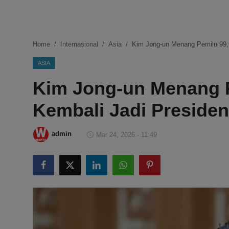
DMCA
Politik
Home
Internasional
Asia
Kim Jong-un Menang Pemilu 99,
Ekonomi
ASIA
Kim Jong-un Menang 
Internasional
Kembali Jadi Presiden
Teknologi
Hiburan
admin
Mar 24, 2026 - 11:49
Kesehatan
Otomotif