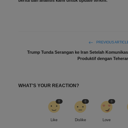
berita dan analisis kami untuk update terkini.
PREVIOUS ARTICL
Trump Tunda Serangan ke Iran Setelah Komunikas
Produktif dengan Tehera
WHAT'S YOUR REACTION?
0
0
0
Like
Dislike
Love