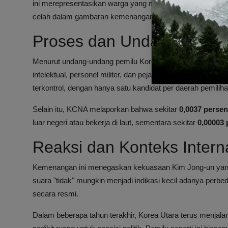
ini merepresentasikan warga yang memilih untuk menolak 
celah dalam gambaran kemenangan mutlak rezim Kim Jon
Proses dan Undang-Undang
Menurut undang-undang pemilu Korea Utara, sebanyak
68
intelektual, personel militer, dan pejabat dipilih menjadi an
terkontrol, dengan hanya satu kandidat per daerah pemilih
Selain itu, KCNA melaporkan bahwa sekitar
0,0037 persen
luar negeri atau bekerja di laut, sementara sekitar
0,00003 
Reaksi dan Konteks Intern
Kemenangan ini menegaskan kekuasaan Kim Jong-un yang
suara "tidak" mungkin menjadi indikasi kecil adanya per
secara resmi.
Dalam beberapa tahun terakhir, Korea Utara terus menjalan