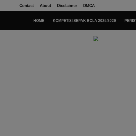
Contact
About
Disclaimer
DMCA
HOME
KOMPETISI SEPAK BOLA 2025/2026
PERIS
Login
Register
Home
Kompetisi Sepak Bola 2025/2026
Contact
About
Disclaimer
Peristiwa