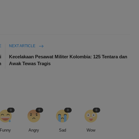
E
NEXT ARTICLE
i
Kecelakaan Pesawat Militer Kolombia: 125 Tentara dan
n
Awak Tewas Tragis
0
0
0
0
Funny
Angry
Sad
Wow