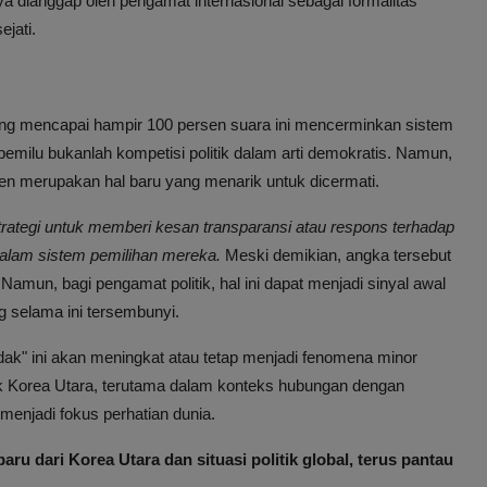
anya dianggap oleh pengamat internasional sebagai formalitas
jati.
g mencapai hampir 100 persen suara ini mencerminkan sistem
a pemilu bukanlah kompetisi politik dalam arti demokratis. Namun,
en merupakan hal baru yang menarik untuk dicermati.
trategi untuk memberi kesan transparansi atau respons terhadap
 dalam sistem pemilihan mereka.
Meski demikian, angka tersebut
mun, bagi pengamat politik, hal ini dapat menjadi sinyal awal
g selama ini tersembunyi.
dak" ini akan meningkat atau tetap menjadi fenomena minor
litik Korea Utara, terutama dalam konteks hubungan dengan
menjadi fokus perhatian dunia.
u dari Korea Utara dan situasi politik global, terus pantau