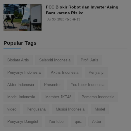
FCC Blokir Robot dan Inverter Asing
Baru karena Risiko ...
Jul 30, 2026
0
13
Popular Tags
Biodata Artis
Selebriti Indonesia
Profil Artis
Penyanyi Indonesia
Aktris Indonesia
Penyanyi
Aktor Indonesia
Presenter
YouTuber Indonesia
Model Indonesia
Member JKT48
Pemeran Indonesia
video
Pengusaha
Musisi Indonesia
Model
Penyanyi Dangdut
YouTuber
quiz
Aktor