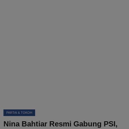
DMCA
Politik
Ekonomi
Internasional
Teknologi
Hiburan
Kesehatan
Otomotif
PARTAI & TOKOH
Nina Bahtiar Resmi Gabung PSI,