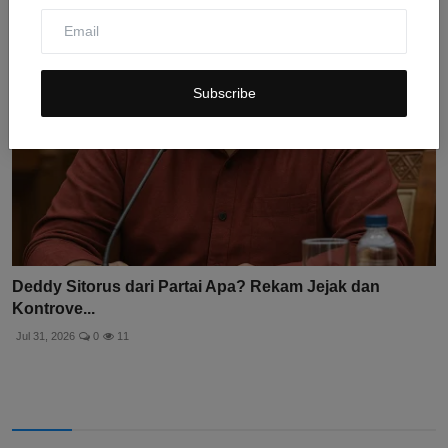
Subscribe
Deddy Sitorus dari Partai Apa? Rekam Jejak dan
Kontrove...
Jul 31, 2026
0
11