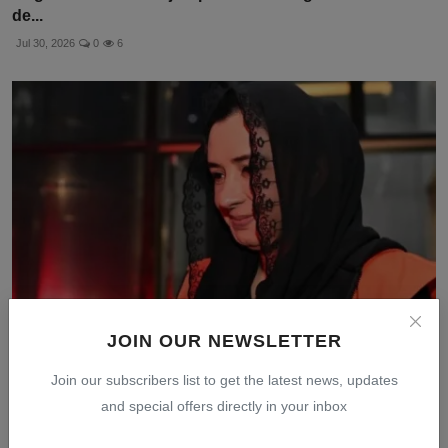
de...
Jul 30, 2026
0
6
JOIN OUR NEWSLETTER
KPK Bongkar Kasus Korupsi di Jawa Tengah, 5 Kepala
Join our subscribers list to get the latest news, updates
Daer...
and special offers directly in your inbox
Jul 30, 2026
0
9