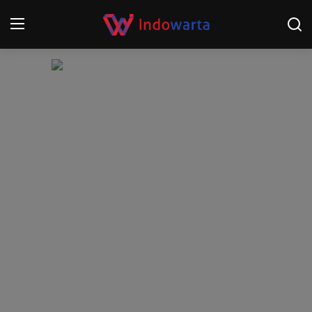
Login
Register
Home
Kompetisi Sepak Bola 2025/2026
Contact
About
Disclaimer
Peristiwa