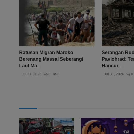
Ratusan Migran Maroko
Serangan Ruda
Berenang Massal Seberangi
Pavlohrad: T
Laut Ma...
Hancur,...
Jul 31, 2026
0
6
Jul 31, 2026
0