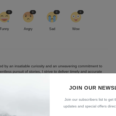
0
0
0
0
Funny
Angry
Sad
Wow
led by an insatiable curiosity and an unwavering commitment to
entless pursuit of stories, I strive to deliver timely and accurate
 readers.
JOIN OUR NEWS
Join our subscribers list to get 
updates and special offers direct