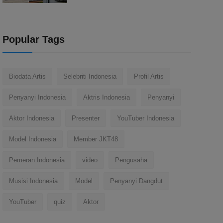
Popular Tags
Biodata Artis
Selebriti Indonesia
Profil Artis
Penyanyi Indonesia
Aktris Indonesia
Penyanyi
Aktor Indonesia
Presenter
YouTuber Indonesia
Model Indonesia
Member JKT48
Pemeran Indonesia
video
Pengusaha
Musisi Indonesia
Model
Penyanyi Dangdut
YouTuber
quiz
Aktor