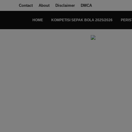
Contact
About
Disclaimer
DMCA
HOME
KOMPETISI SEPAK BOLA 2025/2026
PERIS
Login
Register
Home
Kompetisi Sepak Bola 2025/2026
Contact
About
Disclaimer
Peristiwa