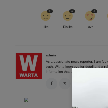
0
0
0
Like
Dislike
Love
admin
As a passionate news reporter, I am fue
truth. With a keen eye for detail and a rel
information that empowers and engages