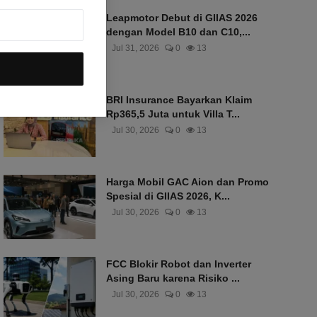
Leapmotor Debut di GIIAS 2026
dengan Model B10 dan C10,...
Jul 31, 2026
0
13
BRI Insurance Bayarkan Klaim
Rp365,5 Juta untuk Villa T...
Jul 30, 2026
0
13
Harga Mobil GAC Aion dan Promo
Spesial di GIIAS 2026, K...
Jul 30, 2026
0
13
FCC Blokir Robot dan Inverter
Asing Baru karena Risiko ...
Jul 30, 2026
0
13