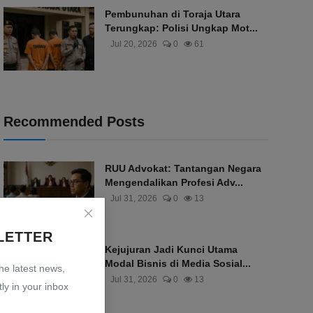
Pembunuhan di Toraja Utara
Terungkap: Polisi Ungkap Mot...
Jul 20, 2026
0
61
Recommended Posts
RUU Advokat: Tantangan Negara
Mengendalikan Profesi Adv...
Jul 31, 2026
0
13
LETTER
Kejujuran Jadi Kunci Utama
Modal Bisnis di Media Sosial...
the latest news,
Jul 31, 2026
0
13
ly in your inbox