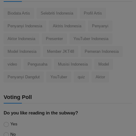
Biodata Artis
Selebriti Indonesia
Profil Artis
Penyanyi Indonesia
Aktris Indonesia
Penyanyi
Aktor Indonesia
Presenter
YouTuber Indonesia
Model Indonesia
Member JKT48
Pemeran Indonesia
video
Pengusaha
Musisi Indonesia
Model
Penyanyi Dangdut
YouTuber
quiz
Aktor
Voting Poll
Do you like reading in the subway?
Yes
No