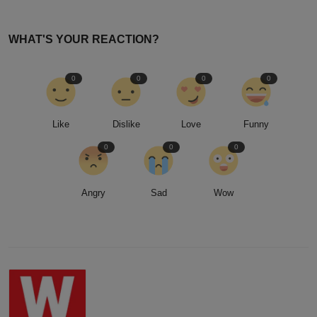
WHAT'S YOUR REACTION?
0
0
0
0
Like
Dislike
Love
Funny
0
0
0
Angry
Sad
Wow