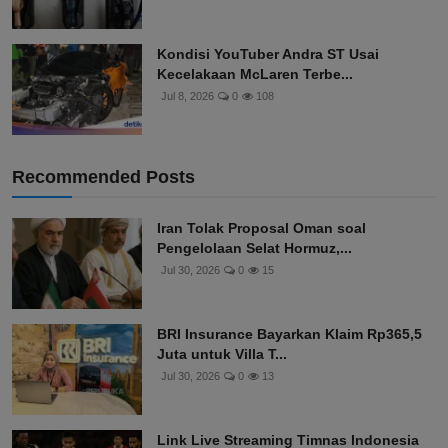
Kondisi YouTuber Andra ST Usai
Kecelakaan McLaren Terbe...
Jul 8, 2026
0
108
Recommended Posts
Iran Tolak Proposal Oman soal
Pengelolaan Selat Hormuz,...
Jul 30, 2026
0
15
BRI Insurance Bayarkan Klaim Rp365,5
Juta untuk Villa T...
Jul 30, 2026
0
13
Link Live Streaming Timnas Indonesia