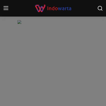
Login
Register
Home
Kompetisi Sepak Bola 2025/2026
Contact
About
Disclaimer
Peristiwa