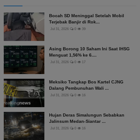
Bocah SD Meninggal Setelah Mobil
Terjebak Banjir di Rok...
Jul 31, 2026
0
39
Asing Borong 10 Saham Ini Saat IHSG
Menguat 1,56% ke 6....
Jul 31, 2026
0
17
Meksiko Tangkap Bos Kartel CJNG
Dalang Pembunuhan Wali ...
Jul 31, 2026
0
16
Hujan Deras Simalungun Sebabkan
Jalinsum Medan-Siantar ...
Jul 31, 2026
0
16