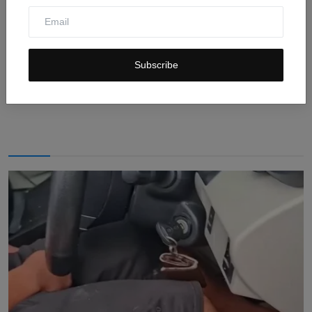
Stop Ujaran Kebencian di Ruang Digital: Ciptakan
Subscribe
Media ...
Jul 31, 2026
0
10