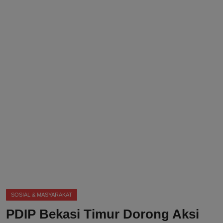
DMCA
Politik
Ekonomi
Internasional
Teknologi
Hiburan
Kesehatan
Otomotif
SOSIAL & MASYARAKAT
PDIP Bekasi Timur Dorong Aksi