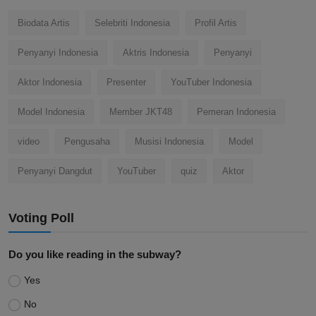
Biodata Artis
Selebriti Indonesia
Profil Artis
Penyanyi Indonesia
Aktris Indonesia
Penyanyi
Aktor Indonesia
Presenter
YouTuber Indonesia
Model Indonesia
Member JKT48
Pemeran Indonesia
video
Pengusaha
Musisi Indonesia
Model
Penyanyi Dangdut
YouTuber
quiz
Aktor
Voting Poll
Do you like reading in the subway?
Yes
No