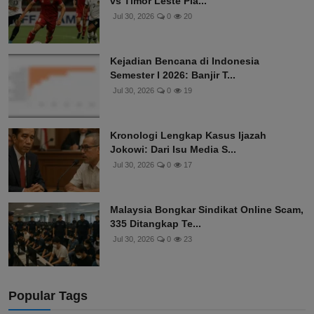
vs Timor Leste Pia...
Jul 30, 2026
0
20
Kejadian Bencana di Indonesia
Semester I 2026: Banjir T...
Jul 30, 2026
0
19
Kronologi Lengkap Kasus Ijazah
Jokowi: Dari Isu Media S...
Jul 30, 2026
0
17
Malaysia Bongkar Sindikat Online Scam,
335 Ditangkap Te...
Jul 30, 2026
0
23
Popular Tags