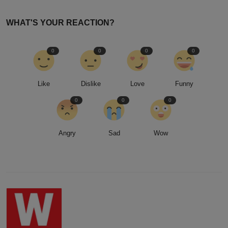
WHAT'S YOUR REACTION?
0
0
0
0
Like
Dislike
Love
Funny
0
0
0
Angry
Sad
Wow