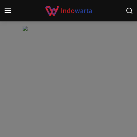
Login
Register
Home
Kompetisi Sepak Bola 2025/2026
Contact
About
Disclaimer
Peristiwa