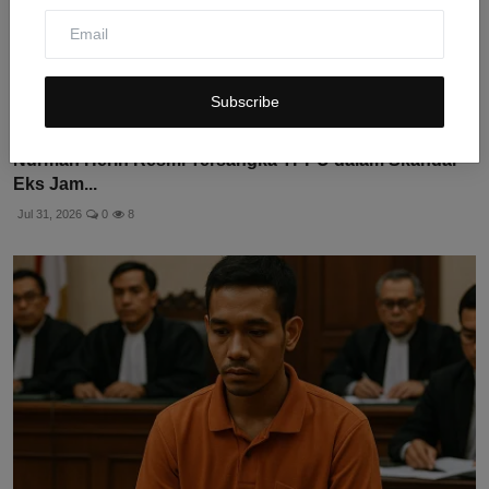
Subscribe
Nurman Herin Resmi Tersangka TPPU dalam Skandal
Eks Jam...
Jul 31, 2026
0
8