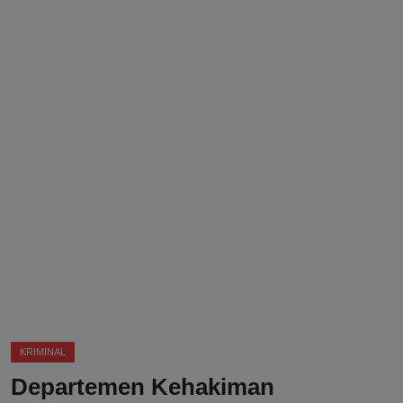
DMCA
Politik
Ekonomi
Internasional
Teknologi
Hiburan
Kesehatan
Otomotif
KRIMINAL
Departemen Kehakiman