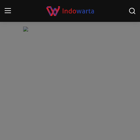
Login
Register
Home
Kompetisi Sepak Bola 2025/2026
Contact
About
Disclaimer
Peristiwa