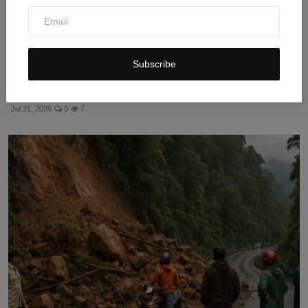
Subscribe
Jalan Sukamukti Bojongmangu Longsor Berbulan-
bulan, War...
Jul 31, 2026
0
7