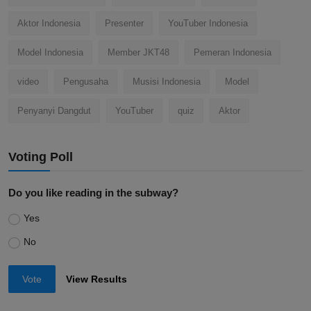
Aktor Indonesia
Presenter
YouTuber Indonesia
Model Indonesia
Member JKT48
Pemeran Indonesia
video
Pengusaha
Musisi Indonesia
Model
Penyanyi Dangdut
YouTuber
quiz
Aktor
Voting Poll
Do you like reading in the subway?
Yes
No
Vote
View Results