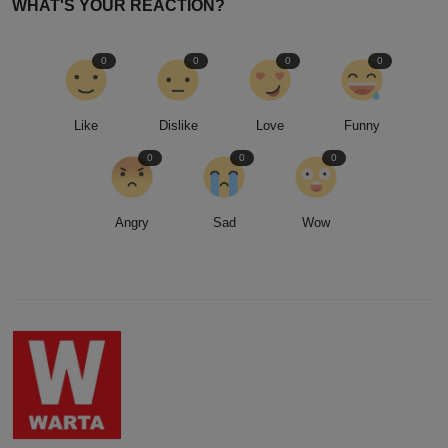
WHAT'S YOUR REACTION?
0
0
0
0
Like
Dislike
Love
Funny
0
0
0
Angry
Sad
Wow