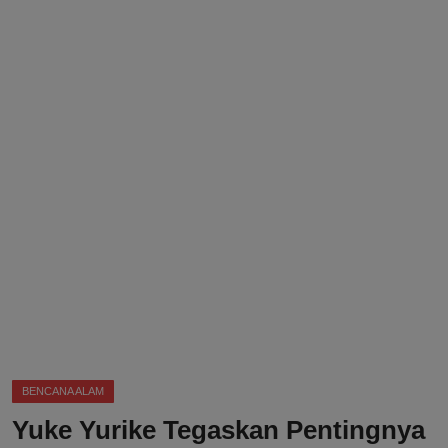
DMCA
Politik
Ekonomi
Internasional
Teknologi
Hiburan
Kesehatan
Otomotif
BENCANA ALAM
Yuke Yurike Tegaskan Pentingnya