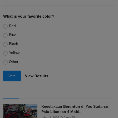
What is your favorite color?
Red
Blue
Black
Yellow
Other
Vote
View Results
Kecelakaan Beruntun di Yos Sudarso
Palu Libatkan 4 Mobi...
Mar 11, 2026
0
425