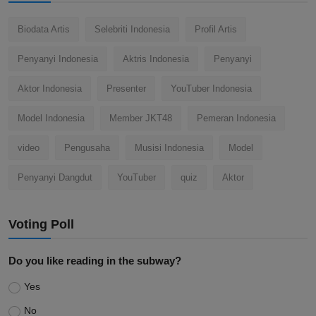
Biodata Artis
Selebriti Indonesia
Profil Artis
Penyanyi Indonesia
Aktris Indonesia
Penyanyi
Aktor Indonesia
Presenter
YouTuber Indonesia
Model Indonesia
Member JKT48
Pemeran Indonesia
video
Pengusaha
Musisi Indonesia
Model
Penyanyi Dangdut
YouTuber
quiz
Aktor
Voting Poll
Do you like reading in the subway?
Yes
No