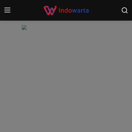
Login
Register
Home
Kompetisi Sepak Bola 2025/2026
Contact
About
Disclaimer
Peristiwa