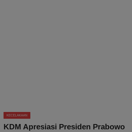
DMCA
Politik
Ekonomi
Internasional
Teknologi
Hiburan
Kesehatan
Otomotif
KECELAKAAN
KDM Apresiasi Presiden Prabowo