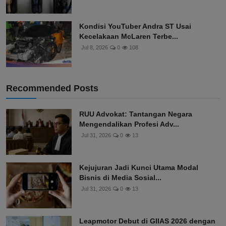
Kondisi YouTuber Andra ST Usai
Kecelakaan McLaren Terbe...
Jul 8, 2026
0
108
Recommended Posts
RUU Advokat: Tantangan Negara
Mengendalikan Profesi Adv...
Jul 31, 2026
0
13
Kejujuran Jadi Kunci Utama Modal
Bisnis di Media Sosial...
Jul 31, 2026
0
13
Leapmotor Debut di GIIAS 2026 dengan