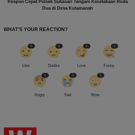
Respon Cepat Polsek Sukasari Tangani Kecelakaan Roda
Dua di Desa Kutamanah
WHAT'S YOUR REACTION?
0
0
0
0
Like
Dislike
Love
Funny
0
0
0
Angry
Sad
Wow