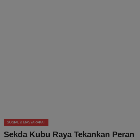
DMCA
Politik
Ekonomi
Internasional
Teknologi
Hiburan
Kesehatan
Otomotif
SOSIAL & MASYARAKAT
Sekda Kubu Raya Tekankan Peran