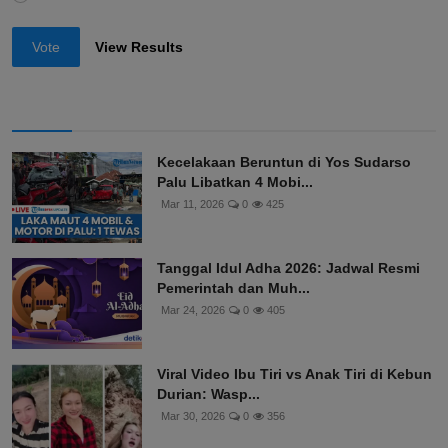
Vote
View Results
Kecelakaan Beruntun di Yos Sudarso
Palu Libatkan 4 Mobi...
Mar 11, 2026
0
425
Tanggal Idul Adha 2026: Jadwal Resmi
Pemerintah dan Muh...
Mar 24, 2026
0
405
Viral Video Ibu Tiri vs Anak Tiri di Kebun
Durian: Wasp...
Mar 30, 2026
0
356