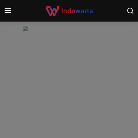
Login
Register
Home
Kompetisi Sepak Bola 2025/2026
Contact
About
Disclaimer
Peristiwa