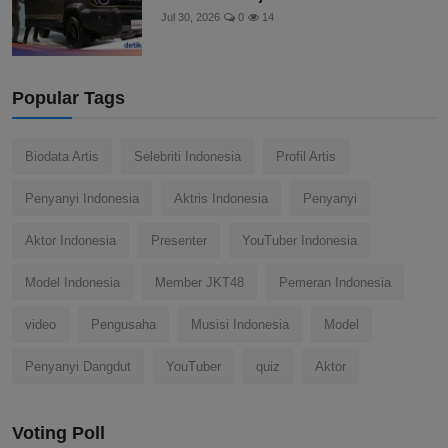
Jul 30, 2026
0
14
Popular Tags
Biodata Artis
Selebriti Indonesia
Profil Artis
Penyanyi Indonesia
Aktris Indonesia
Penyanyi
Aktor Indonesia
Presenter
YouTuber Indonesia
Model Indonesia
Member JKT48
Pemeran Indonesia
video
Pengusaha
Musisi Indonesia
Model
Penyanyi Dangdut
YouTuber
quiz
Aktor
Voting Poll