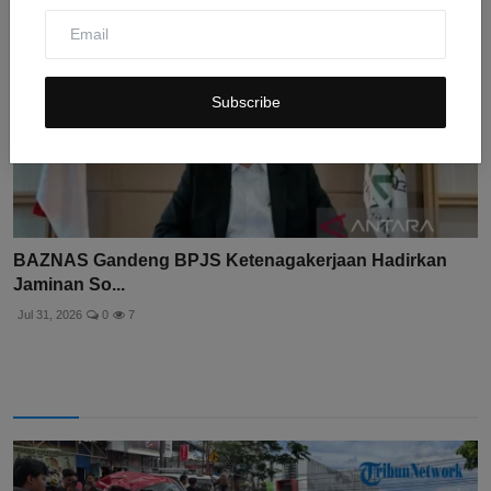
Subscribe
BAZNAS Gandeng BPJS Ketenagakerjaan Hadirkan
Jaminan So...
Jul 31, 2026
0
7