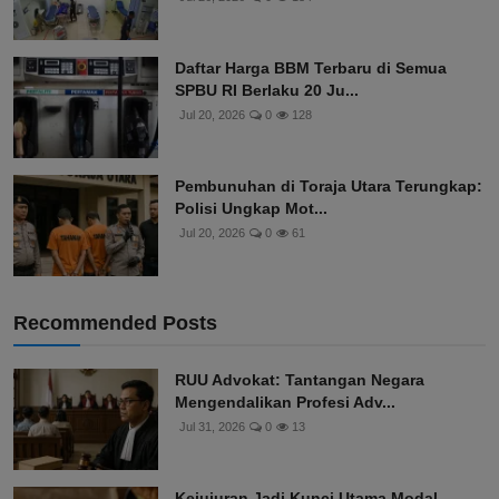
Daftar Harga BBM Terbaru di Semua
SPBU RI Berlaku 20 Ju...
Jul 20, 2026
0
128
Pembunuhan di Toraja Utara Terungkap:
Polisi Ungkap Mot...
Jul 20, 2026
0
61
Recommended Posts
RUU Advokat: Tantangan Negara
Mengendalikan Profesi Adv...
Jul 31, 2026
0
13
Kejujuran Jadi Kunci Utama Modal