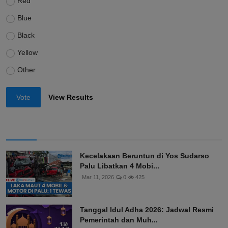
Red
Blue
Black
Yellow
Other
Vote
View Results
Kecelakaan Beruntun di Yos Sudarso
Palu Libatkan 4 Mobi...
Mar 11, 2026
0
425
Tanggal Idul Adha 2026: Jadwal Resmi
Pemerintah dan Muh...