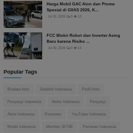
Harga Mobil GAC Aion dan Promo
Spesial di GIIAS 2026, K...
Jul 30, 2026
0
13
FCC Blokir Robot dan Inverter Asing
Baru karena Risiko ...
Jul 30, 2026
0
13
Popular Tags
Biodata Artis
Selebriti Indonesia
Profil Artis
Penyanyi Indonesia
Aktris Indonesia
Penyanyi
Aktor Indonesia
Presenter
YouTuber Indonesia
Model Indonesia
Member JKT48
Pemeran Indonesia