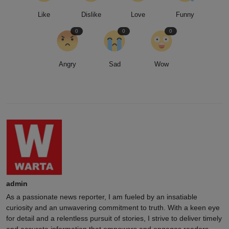
Like
Dislike
Love
Funny
0
0
0
Angry
Sad
Wow
admin
As a passionate news reporter, I am fueled by an insatiable
curiosity and an unwavering commitment to truth. With a keen eye
for detail and a relentless pursuit of stories, I strive to deliver timely