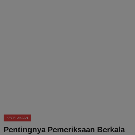
DMCA
Politik
Ekonomi
Internasional
Teknologi
Hiburan
Kesehatan
Otomotif
KECELAKAAN
Pentingnya Pemeriksaan Berkala