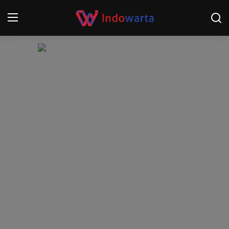
Login
Register
Home
Kompetisi Sepak Bola 2025/2026
Contact
About
Disclaimer
Peristiwa