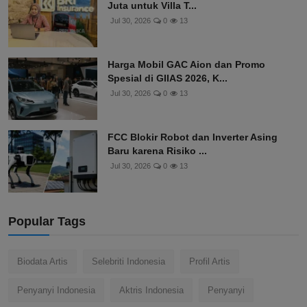
Juta untuk Villa T...
Jul 30, 2026
0
13
Harga Mobil GAC Aion dan Promo
Spesial di GIIAS 2026, K...
Jul 30, 2026
0
13
FCC Blokir Robot dan Inverter Asing
Baru karena Risiko ...
Jul 30, 2026
0
13
Popular Tags
Biodata Artis
Selebriti Indonesia
Profil Artis
Penyanyi Indonesia
Aktris Indonesia
Penyanyi