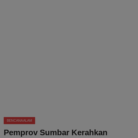
DMCA
Politik
Ekonomi
Internasional
Teknologi
Hiburan
Kesehatan
Otomotif
BENCANA ALAM
Pemprov Sumbar Kerahkan