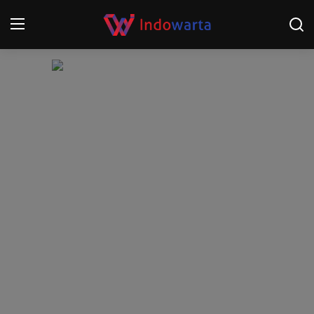
Login
Register
Home
Kompetisi Sepak Bola 2025/2026
Contact
About
Disclaimer
Peristiwa