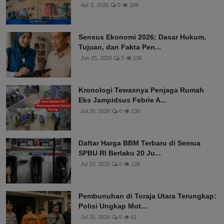
Apr 2, 2026
0
186
Sensus Ekonomi 2026: Dasar Hukum,
Tujuan, dan Fakta Pen...
Jun 25, 2026
0
136
Kronologi Tewasnya Penjaga Rumah
Eks Jampidsus Febrie A...
Jul 26, 2026
0
130
Daftar Harga BBM Terbaru di Semua
SPBU RI Berlaku 20 Ju...
Jul 20, 2026
0
128
Pembunuhan di Toraja Utara Terungkap:
Polisi Ungkap Mot...
Jul 20, 2026
0
61