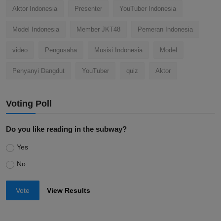
Aktor Indonesia
Presenter
YouTuber Indonesia
Model Indonesia
Member JKT48
Pemeran Indonesia
video
Pengusaha
Musisi Indonesia
Model
Penyanyi Dangdut
YouTuber
quiz
Aktor
Voting Poll
Do you like reading in the subway?
Yes
No
Vote
View Results