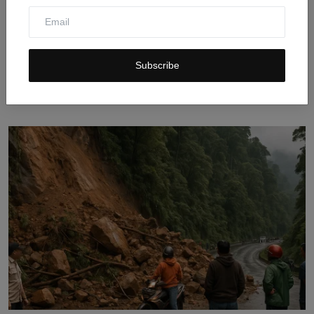
Jalan Sukamukti Bojongmangu Longsor Berbulan-
Subscribe
bulan, War...
Jul 31, 2026
0
7