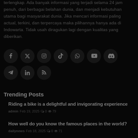
terlengkap. Ada banyak informasi yang terjadi selama 24 jam
penuh, dari berbagai belahan dunia, dan menjadi kebutuhan
utama bagi masyarakat dunia. Jika mencari informasi paling
actual, terkini, dan terpercaya maka pilihannya hanya ada di
Indowarta. Tidak usah diragukan lagi dengan kualitas yang
diberikan.
Trending Posts
Riding a bike is a delightful and invigorating experience
admin
Feb 19, 2025
0
79
How well do you know the famous places in the world?
dailynews
Feb 18, 2025
0
71