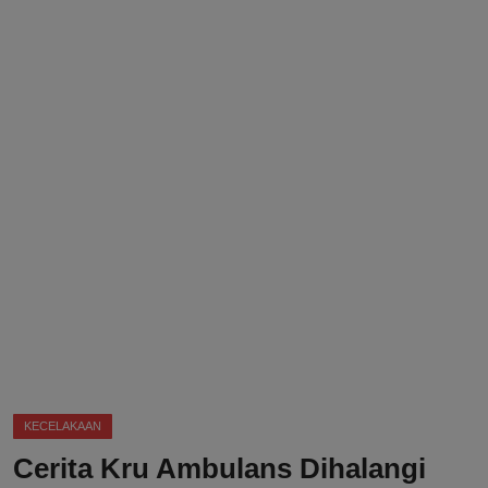
DMCA
Politik
Ekonomi
Internasional
Teknologi
Hiburan
Kesehatan
Otomotif
KECELAKAAN
Cerita Kru Ambulans Dihalangi