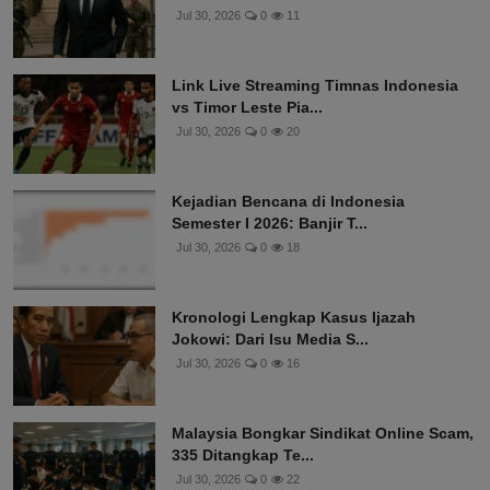
Jul 30, 2026
0
11
Link Live Streaming Timnas Indonesia
vs Timor Leste Pia...
Jul 30, 2026
0
20
Kejadian Bencana di Indonesia
Semester I 2026: Banjir T...
Jul 30, 2026
0
18
Kronologi Lengkap Kasus Ijazah
Jokowi: Dari Isu Media S...
Jul 30, 2026
0
16
Malaysia Bongkar Sindikat Online Scam,
335 Ditangkap Te...
Jul 30, 2026
0
22