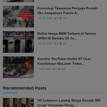
Kronologi Tewasnya Penjaga Rumah
Eks Jampidsus Febrie A...
Jul 26, 2026
0
126
Daftar Harga BBM Terbaru di Semua
SPBU RI Berlaku 20 Ju...
Jul 20, 2026
0
123
Kondisi YouTuber Andra ST Usai
Kecelakaan McLaren Terbe...
Jul 8, 2026
0
108
Recommended Posts
UU Lebanon Larang Warga Kontak WN
Israel: Ancaman Penja...