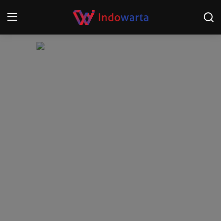
Login
Register
Home
Kompetisi Sepak Bola 2025/2026
Contact
About
Disclaimer
Peristiwa