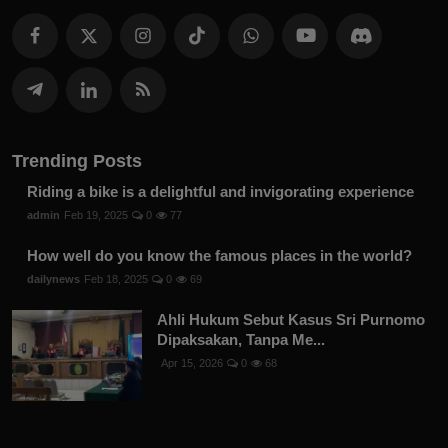
Trending Posts
Riding a bike is a delightful and invigorating experience
admin
Feb 19, 2025
0
77
How well do you know the famous places in the world?
dailynews
Feb 18, 2025
0
69
Ahli Hukum Sebut Kasus Sri Purnomo
Dipaksakan, Tanpa Me...
Apr 15, 2026
0
68