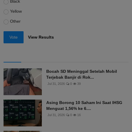
Black
Yellow
Other
Vote
View Results
Bocah SD Meninggal Setelah Mobil
Terjebak Banjir di Rok...
Jul 31, 2026
0
39
Asing Borong 10 Saham Ini Saat IHSG
Menguat 1,56% ke 6....
Jul 31, 2026
0
16