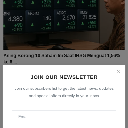
Asing Borong 10 Saham Ini Saat IHSG Menguat 1,56%
ke 6....
Jul 31, 2026
0
16
JOIN OUR NEWSLETTER
Join our subscribers list to get the latest news, updates
and special offers directly in your inbox