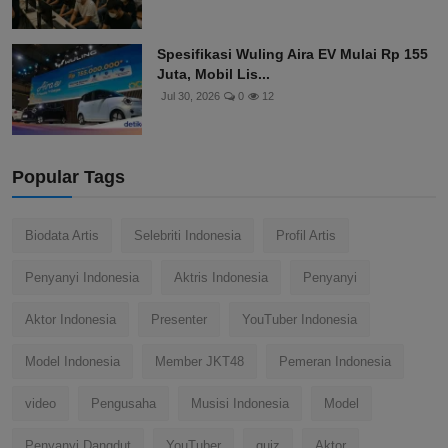
Spesifikasi Wuling Aira EV Mulai Rp 155
Juta, Mobil Lis...
Jul 30, 2026
0
12
Popular Tags
Biodata Artis
Selebriti Indonesia
Profil Artis
Penyanyi Indonesia
Aktris Indonesia
Penyanyi
Aktor Indonesia
Presenter
YouTuber Indonesia
Model Indonesia
Member JKT48
Pemeran Indonesia
video
Pengusaha
Musisi Indonesia
Model
Penyanyi Dangdut
YouTuber
quiz
Aktor